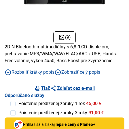
(9)
2DIN Bluetooth multimediálny s 6,8 "LCD displejom,
prehrávanie MP3/WMA/WAV/FLAC/AAC z USB, Hands-
Free volanie, výkon 4x50, Bass Boost pre zvýraznenie
basov, linkový A/V výstup, video výstup, vstup pre cúvaciu
Rozbaliť krátky popis
Zobraziť celý popis
kameru
Tlač
Zdieľať cez e-mail
Odporúčané služby
Poistenie predĺženej záruky 1 rok
45,00 €
Poistenie predĺženej záruky 3 roky
91,00 €
Prihlás sa a získaj
lepšie ceny s Planeo+