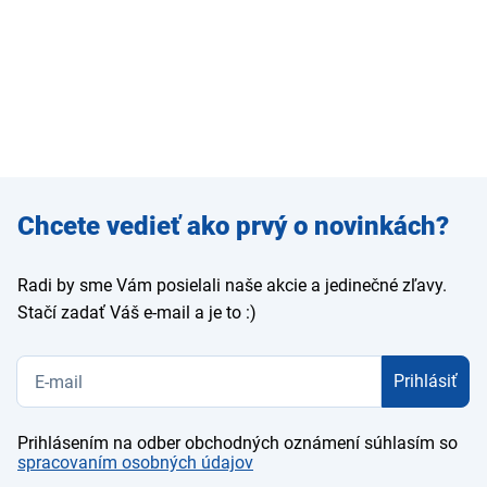
Zadajte
Chcete vedieť ako prvý o novinkách?
e-mail
Radi by sme Vám posielali naše akcie a jedinečné zľavy.
Stačí zadať Váš e-mail a je to :)
Prihlásiť
Prihlásením na odber obchodných oznámení súhlasím so
spracovaním osobných údajov