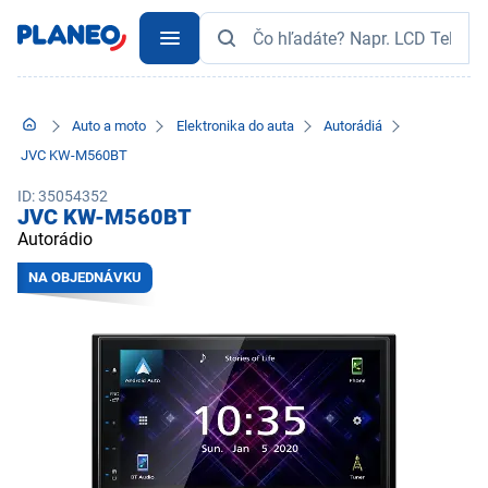
Auto a moto
Elektronika do auta
Autorádiá
JVC KW-M560BT
ID: 35054352
JVC KW-M560BT
Autorádio
NA OBJEDNÁVKU