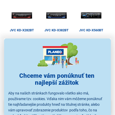
J
JVC KD-X282BT
JVC KD-X382BT
JVC KD-X560BT
94,90 €
109,00 €
169,00 €
Autorádiá
Autorádiá
Autorádiá
Chceme vám ponúknuť ten
najlepší zážitok
Aby na našich stránkach fungovalo všetko ako má,
používame tzv. cookies. Vďaka nim vám môžeme ponúknuť
tie najhľadanejšie produkty hneď na titulnej stránke, alebo
Parametre
vám upravovať zobrazenie produktov podľa toho, čo na