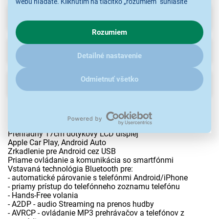
webu hľadáte. Kliknutím na tlačítko „rozumiem“ súhlasíte
s využívaním cookies pre analytické účely a predaním údajov
Recenzie
o chovaní na webe pre zobrazovaní cielených reklám.
Rozumiem
V prípade že vás zaujímajú detaily, ako u nás s cookies a
ďalšími údaji pracujeme, kliknite
sem
.
Na stiahnutie
Detailné nastavenie
Odmietnuť všetko
Popis
2DIN Bluetooth multimediálny s 6,8" LCD displejom
Prehrávanie MP3/WMA/WAV/FLAC/AAC z USB
Formát videa - H.264/WMV/MPEG1,2/MPEG4/AVI/MKV
Prehľadný 17cm dotykový LCD displej
Apple Car Play, Android Auto
Zrkadlenie pre Android cez USB
Priame ovládanie a komunikácia so smartfónmi
Vstavaná technológia Bluetooth pre:
- automatické párovanie s telefónmi Android/iPhone
- priamy prístup do telefónneho zoznamu telefónu
- Hands-Free volania
- A2DP - audio Streaming na prenos hudby
- AVRCP - ovládanie MP3 prehrávačov a telefónov z