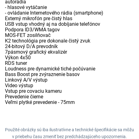
autorádia
- hlasové vytáčanie
- ovládanie Internetového rádia (smartphone)
Externý mikrofón pre čistý hlas
USB vstup vhodný aj na dobíjanie telefónov
Podpora ID3/WMA tagov
MOS-FET zosilňovač
K2 technológia pre dokonale čistý zvuk
24-bitový D/A prevodník
7pásmový grafický ekvalizér
Výkon 4x50
RDS tuner
Loudness pre dynamické tiché počúvanie
Bass Boost pre zvýraznenie basov
Linkový A/V výstup
Video výstup
Vstup pre covaciu kameru
Prevedenie čierne
Veľmi plytké prevedenie - 75mm
Použité obrázky sú iba ilustratívne a technické špecifikácie sa môžu
v priebehu času zmeniť bez predchádzajúceho upozornenia.