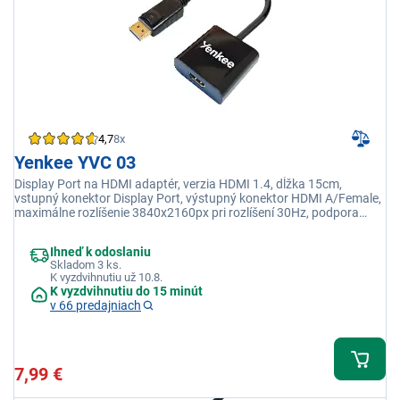
4,7
8x
Yenkee YVC 03
Display Port na HDMI adaptér, verzia HDMI 1.4, dĺžka 15cm,
vstupný konektor Display Port, výstupný konektor HDMI A/Female,
maximálne rozlíšenie 3840x2160px pri rozlíšení 30Hz, podpora
HDCP 1.2, 3D, 7.1 zvuk
Ihneď k odoslaniu
Skladom 3 ks.
K vyzdvihnutiu už 10.8.
K vyzdvihnutiu do 15 minút
v 66 predajniach
7,99 €