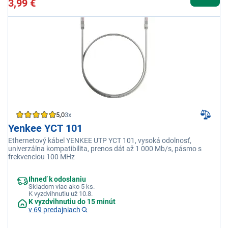
3,99 €
5,0
3x
Yenkee YCT 101
Ethernetový kábel YENKEE UTP YCT 101, vysoká odolnosť,
univerzálna kompatibilita, prenos dát až 1 000 Mb/s, pásmo s
frekvenciou 100 MHz
Ihneď k odoslaniu
Skladom viac ako 5 ks.
K vyzdvihnutiu už 10.8.
K vyzdvihnutiu do 15 minút
v 69 predajniach