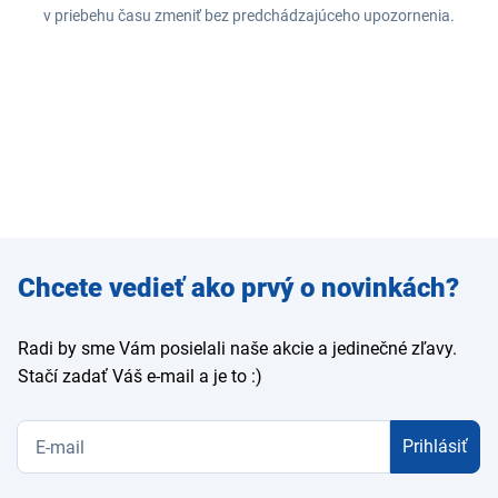
v priebehu času zmeniť bez predchádzajúceho upozornenia.
Zadajte
Chcete vedieť ako prvý o novinkách?
e-mail
Radi by sme Vám posielali naše akcie a jedinečné zľavy.
Stačí zadať Váš e-mail a je to :)
Prihlásiť