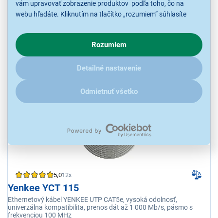
K vyzdvihnutiu do 15 minút
vám upravovať zobrazenie produktov podľa toho, čo na
v 67 predajniach
webu hľadáte. Kliknutím na tlačítko „rozumiem“ súhlasíte
s využívaním cookies pre analytické účely a predaním údajov
o chovaní na webe pre zobrazovaní cielených reklám.
Rozumiem
V prípade že vás zaujímajú detaily, ako u nás s cookies a
ďalšími údaji pracujeme, kliknite
sem
.
15,99 €
Detailné nastavenie
Odmietnuť všetko
5,0
12x
Yenkee YCT 115
Ethernetový kábel YENKEE UTP CAT5e, vysoká odolnosť,
univerzálna kompatibilita, prenos dát až 1 000 Mb/s, pásmo s
frekvenciou 100 MHz