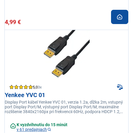
4,99 €
5,0
3x
Yenkee YVC 01
Display Port kábel Yenkee YVC 01, verzia 1.2a, dĺžka 2m, vstupný
port Display Port/M, výstupný port Display Port/M, maximálne
rozlíšenie 3840x2160px pri frekvencii 60Hz, podpora HDCP 1.2,
DSC, FreeSync, HDR, 8-CH Digital Audio
K vyzdvihnutiu do 15 minút
v 61 predajniach