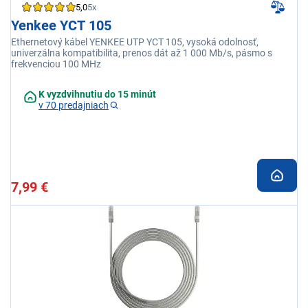
5,0
5x
Yenkee YCT 105
Ethernetový kábel YENKEE UTP YCT 105, vysoká odolnosť,
univerzálna kompatibilita, prenos dát až 1 000 Mb/s, pásmo s
frekvenciou 100 MHz
K vyzdvihnutiu do 15 minút
v 70 predajniach
7,99 €