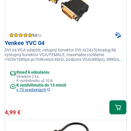
5,0
1x
Yenkee YVC 04
DVI na VGA adaptér, vstupný konektor DVI-A(24+5)Analog/M,
výstupný konektor VGA/FEMALE, maximálne rozlíšenie
1920x1080px pri frekvencii 60Hz, podpora VGA(480px), WWGA,
XGA, HD(720px), FHD (1080px )
Ihneď k odoslaniu
Skladom 2 ks.
K vyzdvihnutiu už 10.8.
K vyzdvihnutiu do 15 minút
v 70 predajniach
4,99 €