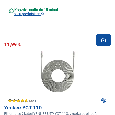
K vyzdvihnutiu do 15 minút
v 70 predajniach
11,99 €
4,8
6x
Yenkee YCT 110
Ethernetový kábel YENKEE UTP YCT 110, vysoká odolnosť,