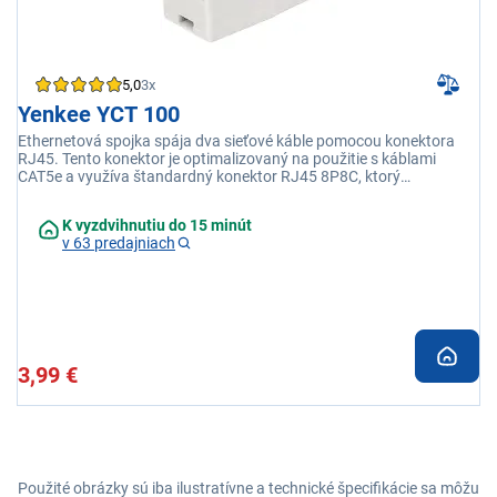
5,0
3x
Yenkee YCT 100
Ethernetová spojka spája dva sieťové káble pomocou konektora
RJ45. Tento konektor je optimalizovaný na použitie s káblami
CAT5e a využíva štandardný konektor RJ45 8P8C, ktorý
zabezpečuje správne zapojenie všetkých ôsmich kontaktov pre
stabilné a spoľahlivé sieťové pripojenie. Ideálny na predĺženie dĺžky
K vyzdvihnutiu do 15 minút
sieťového kábla bez nutnosti kupovať ďalší kábel.
v 63 predajniach
3,99 €
Použité obrázky sú iba ilustratívne a technické špecifikácie sa môžu