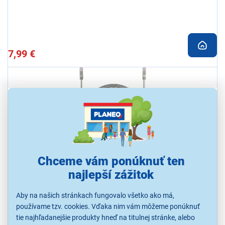
7,99 €
Chceme vám ponúknuť ten
4,8
6x
najlepší zážitok
Yenkee YCT 120
Ethernetový kabel Yenkee YCT 101, vysoká odolnosť, univerzálna
Aby na našich stránkach fungovalo všetko ako má,
kompatibilita, prenos dát až 1 000 Mb/s, pásmo s frekvenciou 100
MHz
používame tzv. cookies. Vďaka nim vám môžeme ponúknuť
tie najhľadanejšie produkty hneď na titulnej stránke, alebo