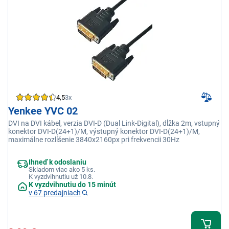
4,5
3x
Yenkee YVC 02
DVI na DVI kábel, verzia DVI-D (Dual Link-Digital), dĺžka 2m, vstupný
konektor DVI-D(24+1)/M, výstupný konektor DVI-D(24+1)/M,
maximálne rozlíšenie 3840x2160px pri frekvencii 30Hz
Ihneď k odoslaniu
Skladom viac ako 5 ks.
K vyzdvihnutiu už 10.8.
K vyzdvihnutiu do 15 minút
v 67 predajniach