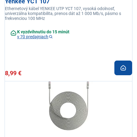
Yenkee YCT 107
Ethernetový kábel YENKEE UTP YCT 107, vysoká odolnosť,
univerzálna kompatibilita, prenos dát až 1 000 Mb/s, pásmo s
frekvenciou 100 MHz
K vyzdvihnutiu do 15 minút
v 70 predajniach
8,99 €