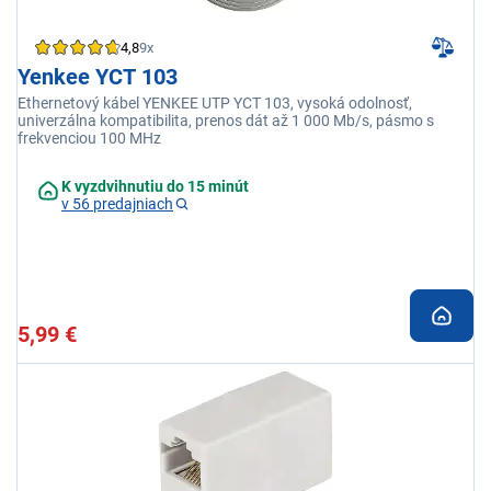
4,8
9x
Yenkee YCT 103
Ethernetový kábel YENKEE UTP YCT 103, vysoká odolnosť,
univerzálna kompatibilita, prenos dát až 1 000 Mb/s, pásmo s
frekvenciou 100 MHz
K vyzdvihnutiu do 15 minút
v 56 predajniach
5,99 €