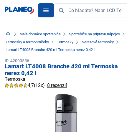
Malé domáce spotrebiče
Spotrebiče na prípravu nápojov
Termosky a termohrnčeky
Termosky
Nerezové termosky
Lamart LT4008 Branche 420 ml Termoska nerez 0,42 l
ID: 42000556
Lamart LT4008 Branche 420 ml Termoska
nerez 0,42 l
Termoska
4,7
(12x)
8 recenzií