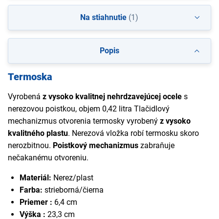
Na stiahnutie
(1)
Popis
Termoska
Vyrobená
z vysoko kvalitnej nehrdzavejúcej ocele
s
nerezovou poistkou, objem 0,42 litra Tlačidlový
mechanizmus otvorenia termosky vyrobený
z vysoko
kvalitného plastu
. Nerezová vložka robí termosku skoro
nerozbitnou.
Poistkový mechanizmus
zabraňuje
nečakanému otvoreniu.
Materiál:
Nerez/plast
Farba:
strieborná/čierna
Priemer :
6,4 cm
Výška :
23,3 cm