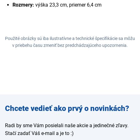
Rozmery:
výška 23,3 cm, priemer 6,4 cm
Použité obrázky sú iba ilustratívne a technické špecifikácie sa môžu
v priebehu času zmeniť bez predchádzajúceho upozornenia.
Zadajte
Chcete vedieť ako prvý o novinkách?
e-mail
Radi by sme Vám posielali naše akcie a jedinečné zľavy.
Stačí zadať Váš e-mail a je to :)