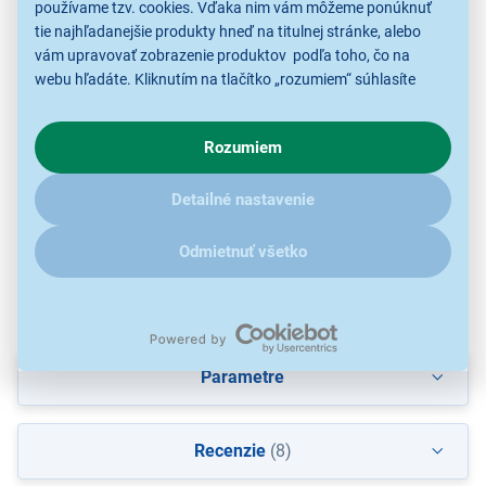
používame tzv. cookies. Vďaka nim vám môžeme ponúknuť
tie najhľadanejšie produkty hneď na titulnej stránke, alebo
Lamart LT4044
Lamart LT4081 Flux 1,9
Lamart LT4045
La
vám upravovať zobrazenie produktov podľa toho, čo na
Branche 420 ml
l
Branche 420 ml
webu hľadáte. Kliknutím na tlačítko „rozumiem“ súhlasíte
s využívaním cookies pre analytické účely a predaním údajov
o chovaní na webe pre zobrazovaní cielených reklám.
9,99 €
16,99 €
9,99 €
Rozumiem
V prípade že vás zaujímajú detaily, ako u nás s cookies a
ďalšími údaji pracujeme, kliknite
sem
.
Detailné nastavenie
Nerezové termosky
Nerezové termosky
Nerezové termosky
Ne
Odmietnuť všetko
Parametre
Recenzie
(8)