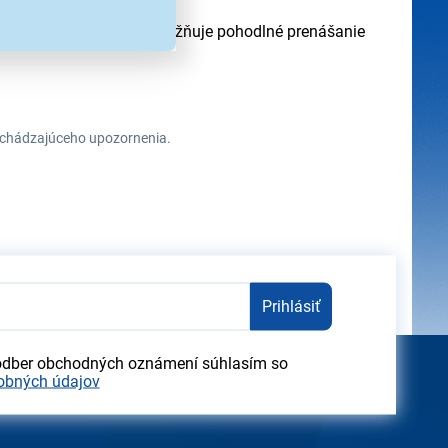
o kvalitného plastu. Umožňuje pohodlné prenášanie
redchádzajúceho upozornenia.
Prihlásiť
odber obchodných oznámení súhlasím so
obných údajov