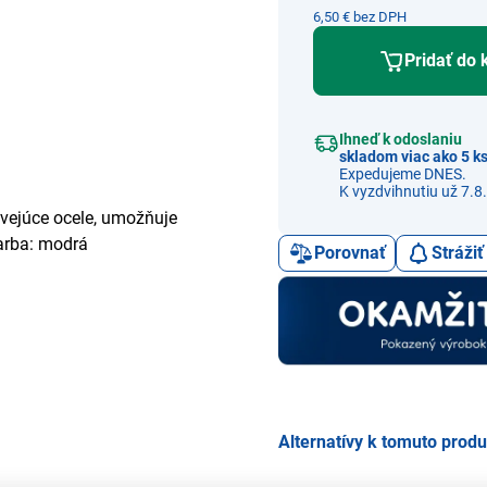
6,50 € bez DPH
Pridať do 
Ihneď k odoslaniu
skladom viac ako 5 k
Expedujeme DNES.
K vyzdvihnutiu už 7.8.
avejúce ocele, umožňuje
farba: modrá
Porovnať
Stráži
Alternatívy k tomuto prod