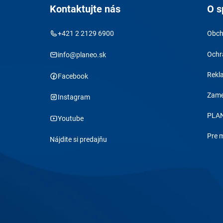
Kontaktujte nás
O s
+421 2 2129 6900
Obch
Ochr
info@planeo.sk
Rekl
Facebook
Zame
Instagram
PLAN
Youtube
Pre 
Nájdite si predajňu