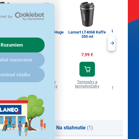
Lamart LT4054
LT4070 Kaffe
Lamart LT4087 Huge
Lamart LT4068 Kaffe
480 ml
50 ml
1,2 l
350 ml
S kupónom
Rozumiem
7,99 €
,99 €
12,99 €
7,99 €
ilné nastavenie
9,99 €
mietnuť všetko
mosky a
Termosky a
Termosky a
ohrnčeky
termohrnčeky
termohrnčeky
Nerezové term
Na stiahnutie
(1)