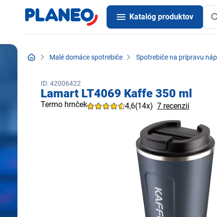
Katalóg produktov
Malé domáce spotrebiče
Spotrebiče na prípravu náp
ID: 42006422
Lamart LT4069 Kaffe 350 ml
Termo hrnček
4,6
(14x)
7 recenzií