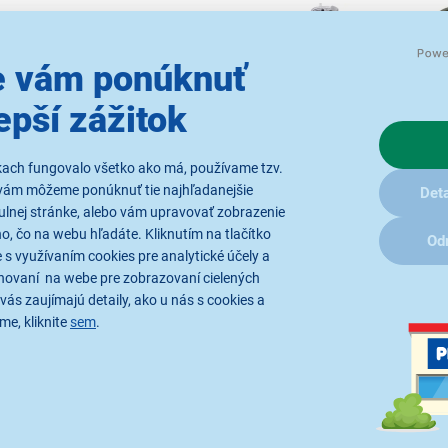
 vám ponúknuť
Lamart LT4086 Huge
Lamart 
epší zážitok
1,2 l
3
S kupónom
10,39 €
kach fungovalo všetko ako má, používame tzv.
7
vám môžeme ponúknuť tie najhľadanejšie
12,99 €
Deta
ulnej stránke, alebo vám upravovať zobrazenie
, čo na webu hľadáte. Kliknutím na tlačítko
Od
 s využívaním cookies pre analytické účely a
Ter
Termosky a
hovaní na webe pre zobrazovaní cielených
term
termohrnčeky
vás zaujímajú detaily, ako u nás s cookies a
me, kliknite
sem
.
Parametre
Recenzie
(7)