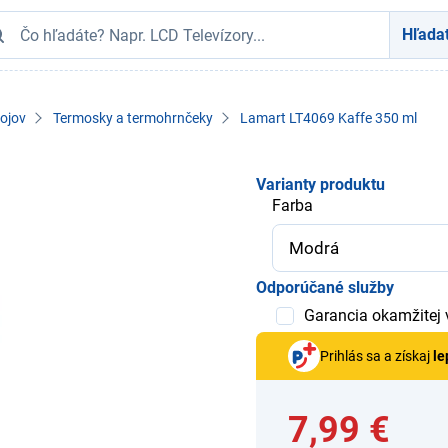
Hľada
ojov
Termosky a termohrnčeky
Lamart LT4069 Kaffe 350 ml
Varianty produktu
Farba
Odporúčané služby
Garancia okamžitej
Prihlás sa a získaj
le
7,99 €