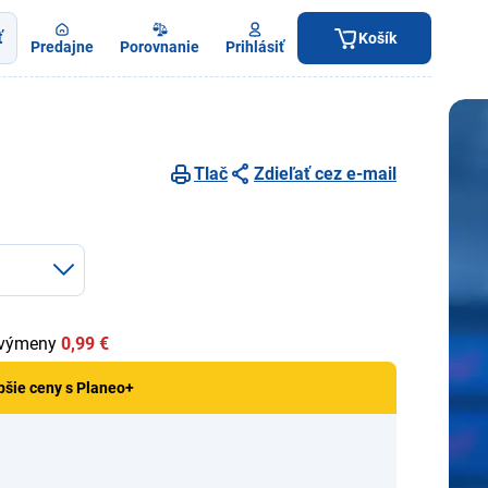
ť
Košík
Predajne
Porovnanie
Prihlásiť
Tlač
Zdieľať cez e-mail
 výmeny
0,99 €
pšie ceny s Planeo+