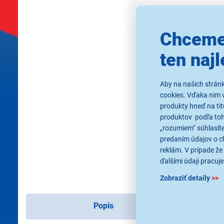
Chceme
ten najl
Aby na našich strán
cookies. Vďaka nim 
produkty hneď na tit
produktov podľa toho
„rozumiem“ súhlasíte
predaním údajov o c
reklám. V prípade že 
ďalšími údaji pracuje
Zobraziť detaily
>>
Popis