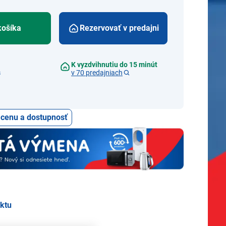
košíka
Rezervovať v predajni
K vyzdvihnutiu do 15 minút
s
v 70 predajniach
ť cenu a dostupnosť
uktu