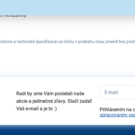
j ocele. Mechanizmus otvorenia termohrnčeka vyrobený z vysok
r nerozbitný.
tratívne a technické špecifikácie sa môžu v priebehu času zmeniť bez p
Radi by sme Vám posielali naše
akcie a jedinečné zľavy. Stačí zadať
Váš e-mail a je to :)
Prihlásením na 
spracovaním os