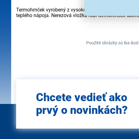
Termohrnček vyrobený z vysoko kvalitnej nehrdzavejúce
teplého nápoja. Nerezová vložka robí termohrnček takme
Použité obrázky sú iba ilus
Zadajte
Chcete vedieť ako
e-mail
prvý o novinkách?