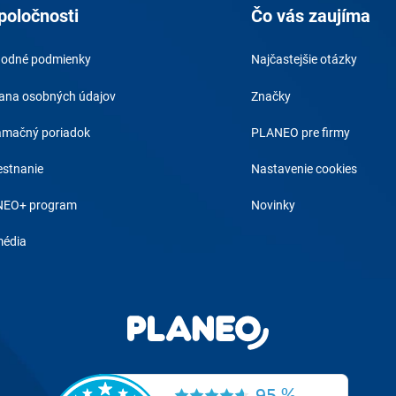
poločnosti
Čo vás zaujíma
odné podmienky
Najčastejšie otázky
ana osobných údajov
Značky
amačný poriadok
PLANEO pre firmy
stnanie
Nastavenie cookies
EO+ program
Novinky
média