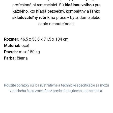
profesionálni remeselníci. Sú
ideálnou voľbou
pre
každého, kto hľadá bezpečný, kompaktný a ľahko
skladovateľný rebrík
na práce v byte, dome alebo
okolo nehnuteľnosti.
Rozmer:
46,5 x 53,6 x 71,5 x 104 cm
Materiál:
oceľ
Povrch:
max 150 kg
Farba:
čierna
Použité obrázky sú iba ilustratívne a technické špecifikácie sa môžu
v priebehu času zmeniť bez predchádzajúceho upozornenia.