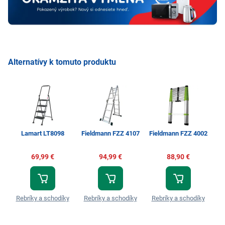
Alternatívy k tomuto produktu
Lamart LT8098
Fieldmann FZZ 4107
Fieldmann FZZ 4002
S
69,99 €
94,99 €
88,90 €
Rebríky a schodíky
Rebríky a schodíky
Rebríky a schodíky
R