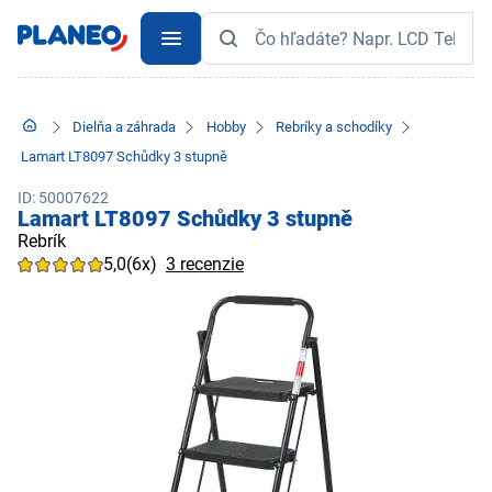
Dielňa a záhrada
Hobby
Rebríky a schodíky
Lamart LT8097 Schůdky 3 stupně
ID: 50007622
Lamart LT8097 Schůdky 3 stupně
Rebrík
5,0
(6x)
3 recenzie