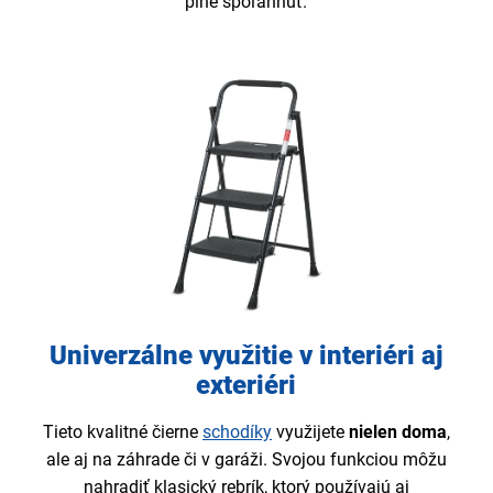
plne spoľahnúť.
Univerzálne využitie v interiéri aj
exteriéri
Tieto kvalitné čierne
schodíky
využijete
nielen doma
,
ale aj na záhrade či v garáži. Svojou funkciou môžu
nahradiť klasický rebrík, ktorý používajú aj