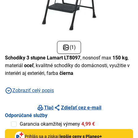
(1)
Schodíky 3 stupne Lamart LT8097
, nosnosť max
150 kg
,
materiál
oceľ
, kvalitné schodíky do domácnosti, využitie v
interiéri aj exteriéri, farba
čierna
Zobraziť celý popis
Tlač
Zdieľať cez e-mail
Odporúčané služby
Garancia okamžitej výmeny
4,99 €
Prihlás sa a získaj
lepšie ceny s Planeo+