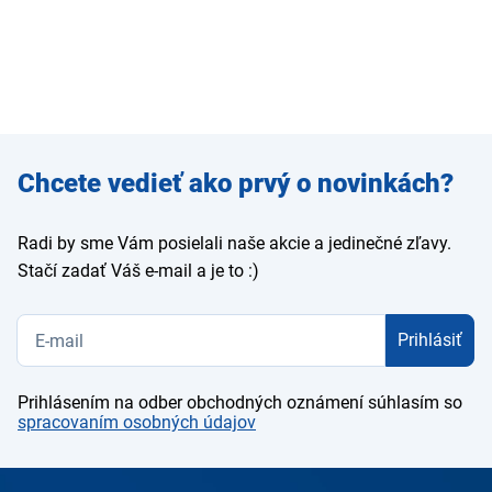
Zadajte
Chcete vedieť ako prvý o novinkách?
e-mail
Radi by sme Vám posielali naše akcie a jedinečné zľavy.
Stačí zadať Váš e-mail a je to :)
Prihlásiť
Prihlásením na odber obchodných oznámení súhlasím so
spracovaním osobných údajov