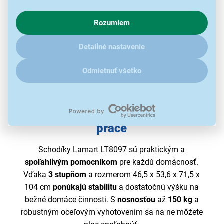
s využívaním cookies pre analytické účely a predaním údajov
o chovaní na webe pre zobrazovaní cielených reklám.
Rozumiem
V prípade že vás zaujímajú detaily, ako u nás s cookies a
ďalšími údaji pracujeme, kliknite
sem
.
Detailné nastavenie
Odmietnuť všetko
Pomocník pre každodenné domáce
práce
Schodíky Lamart LT8097 sú praktickým a
spoľahlivým pomocníkom
pre každú domácnosť.
Vďaka
3 stupňom
a rozmerom 46,5 x 53,6 x 71,5 x
104 cm
ponúkajú stabilitu
a dostatočnú výšku na
bežné domáce činnosti. S
nosnosťou
až
150 kg
a
robustným oceľovým vyhotovením sa na ne môžete