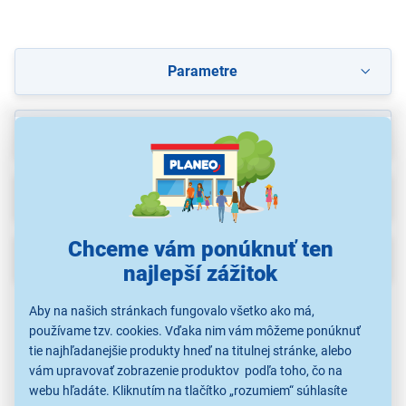
Parametre
Recenzie
(3)
Na stiahnutie
Chceme vám ponúknuť ten
Popis
najlepší zážitok
Aby na našich stránkach fungovalo všetko ako má,
používame tzv. cookies. Vďaka nim vám môžeme ponúknuť
tie najhľadanejšie produkty hneď na titulnej stránke, alebo
vám upravovať zobrazenie produktov podľa toho, čo na
webu hľadáte. Kliknutím na tlačítko „rozumiem“ súhlasíte