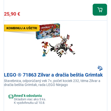
25,90 €
KOMBINUJ A UŠETRI
LEGO ® 71863 Zilvar a dračia beštia Grimtak
Stavebnica, odporúčaný vek 7+, počet kociek 232, téma Zilvar a
dračia beštia Grimtak, rada LEGO Ninjago
Ihneď k odoslaniu
Skladom viac ako 5 ks.
K vyzdvihnutiu už 10.8.