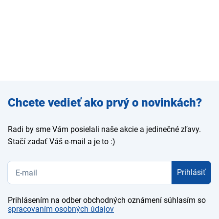
Zadajte
Chcete vedieť ako prvý o novinkách?
e-mail
Radi by sme Vám posielali naše akcie a jedinečné zľavy.
Stačí zadať Váš e-mail a je to :)
Prihlásiť
Prihlásením na odber obchodných oznámení súhlasím so
spracovaním osobných údajov