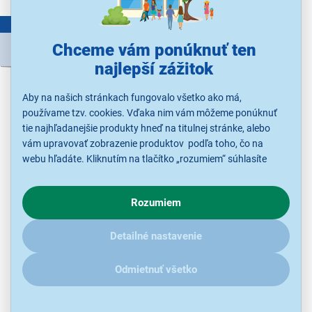
LETNÝ VÝPREDAJ
69,99 €
Chceme vám ponúknuť ten
84,90 €
najlepší zážitok
KOMBINUJ A UŠETRI
Aby na našich stránkach fungovalo všetko ako má,
používame tzv. cookies. Vďaka nim vám môžeme ponúknuť
tie najhľadanejšie produkty hneď na titulnej stránke, alebo
vám upravovať zobrazenie produktov podľa toho, čo na
webu hľadáte. Kliknutím na tlačítko „rozumiem“ súhlasíte
s využívaním cookies pre analytické účely a predaním údajov
o chovaní na webe pre zobrazovaní cielených reklám.
Rozumiem
V prípade že vás zaujímajú detaily, ako u nás s cookies a
ďalšími údaji pracujeme, kliknite
sem
.
LEGO ® 71857 Súboj nindža vozidiel a domček
Detailné nastavenie
na strome
Stavebnica, odporúčaný vek 7+, počet kociek 642, téma Súboj
Odmietnuť všetko
nindža vozidiel a domček na strome, řada LEGO Ninjago
Ihneď k odoslaniu
Skladom 3 ks.