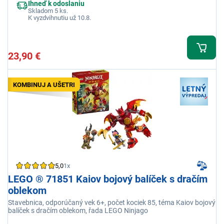
Ihneď k odoslaniu
Skladom 5 ks.
K vyzdvihnutiu už 10.8.
23,90 €
KOMBINUJ A UŠETRI
5,0
1x
LEGO ® 71851 Kaiov bojový balíček s dračím
oblekom
Stavebnica, odporúčaný vek 6+, počet kociek 85, téma Kaiov bojový
balíček s dračím oblekom, řada LEGO Ninjago