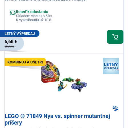
Ihneď k odoslaniu
Skladom viac ako 5 ks.
K vyzdvihnutiu už 10.8.
LETNÝ VÝPREDAJ
6,68 €
8,59 €
KOMBINUJ A UŠETRI
LEGO ® 71849 Nya vs. spinner mutantnej
príšery