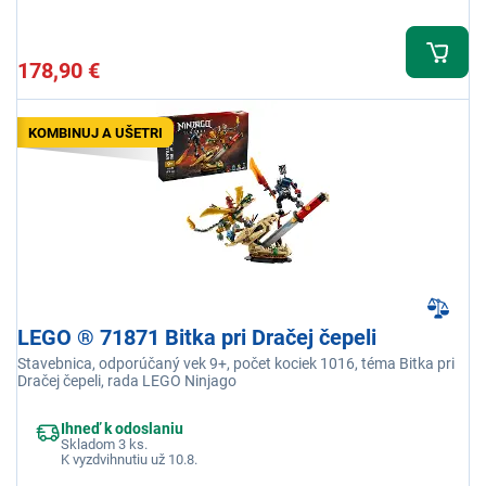
178,90 €
KOMBINUJ A UŠETRI
LEGO ® 71871 Bitka pri Dračej čepeli
Stavebnica, odporúčaný vek 9+, počet kociek 1016, téma Bitka pri
Dračej čepeli, rada LEGO Ninjago
Ihneď k odoslaniu
Skladom 3 ks.
K vyzdvihnutiu už 10.8.