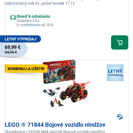
odporúčaný vek 9+, počet kociek 1112
Ihneď k odoslaniu
Skladom 3 ks.
K vyzdvihnutiu už 10.8.
LETNÝ VÝPREDAJ
69,99 €
84,90 €
KOMBINUJ A UŠETRI
LEGO ® 71844 Bojové vozidlo nindžov
Stavebnica LEGO® NINJAGO® Bojové vozidlo nindžov,