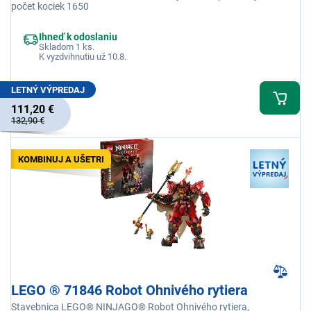
počet kociek 1650
Ihneď k odoslaniu
Skladom 1 ks.
K vyzdvihnutiu už 10.8.
LETNÝ VÝPREDAJ
111,20 €
132,90 €
KOMBINUJ A UŠETRI
LEGO ® 71846 Robot Ohnivého rytiera
Stavebnica LEGO® NINJAGO® Robot Ohnivého rytiera,