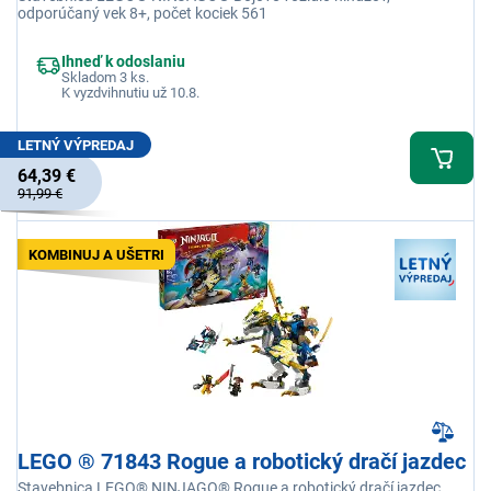
odporúčaný vek 8+, počet kociek 561
Ihneď k odoslaniu
Skladom 3 ks.
K vyzdvihnutiu už 10.8.
LETNÝ VÝPREDAJ
64,39 €
91,99 €
KOMBINUJ A UŠETRI
LEGO ® 71843 Rogue a robotický dračí jazdec
Stavebnica LEGO® NINJAGO® Rogue a robotický dračí jazdec,