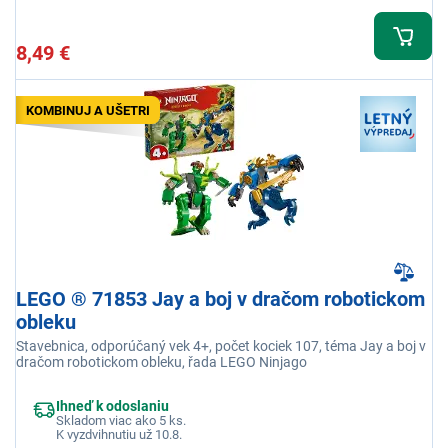
8,49 €
KOMBINUJ A UŠETRI
LEGO ® 71853 Jay a boj v dračom robotickom
obleku
Stavebnica, odporúčaný vek 4+, počet kociek 107, téma Jay a boj v
dračom robotickom obleku, řada LEGO Ninjago
Ihneď k odoslaniu
Skladom viac ako 5 ks.
K vyzdvihnutiu už 10.8.