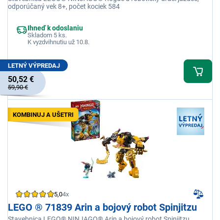
odporúčaný vek 8+, počet kociek 584
Ihneď k odoslaniu
Skladom 5 ks.
K vyzdvihnutiu už 10.8.
LETNÝ VÝPREDAJ
50,52 €
59,90 €
KOMBINUJ A UŠETRI
5,0
4x
LEGO ® 71839 Arin a bojový robot Spinjitzu
Stavebnica LEGO® NINJAGO® Arin a bojový robot Spinjitzu,