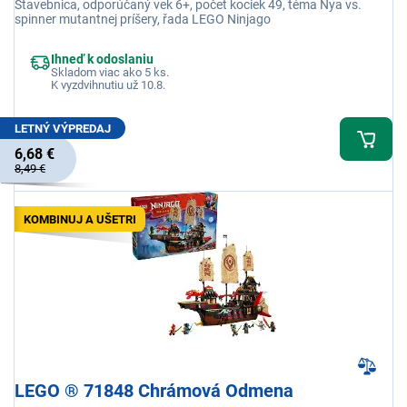
Stavebnica, odporúčaný vek 6+, počet kociek 49, téma Nya vs.
spinner mutantnej príšery, řada LEGO Ninjago
Ihneď k odoslaniu
Skladom viac ako 5 ks.
K vyzdvihnutiu už 10.8.
LETNÝ VÝPREDAJ
6,68 €
8,49 €
KOMBINUJ A UŠETRI
LEGO ® 71848 Chrámová Odmena