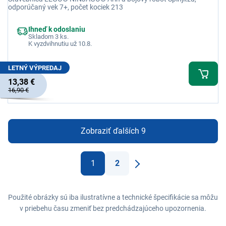
odporúčaný vek 7+, počet kociek 213
Ihneď k odoslaniu
Skladom 3 ks.
K vyzdvihnutiu už 10.8.
LETNÝ VÝPREDAJ
13,38 €
16,90 €
Zobraziť ďalších 9
1
2
Ďaľší
Použité obrázky sú iba ilustratívne a technické špecifikácie sa môžu
v priebehu času zmeniť bez predchádzajúceho upozornenia.