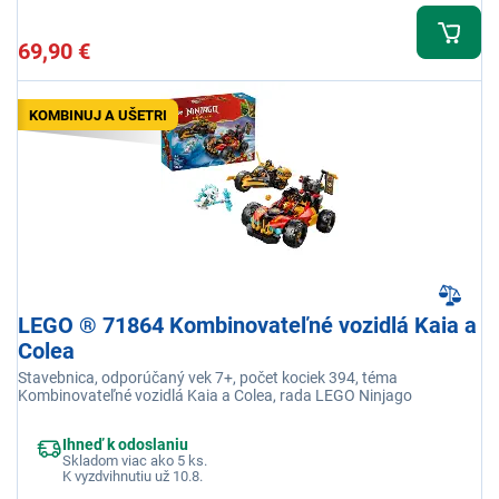
69,90 €
KOMBINUJ A UŠETRI
LEGO ® 71864 Kombinovateľné vozidlá Kaia a
Colea
Stavebnica, odporúčaný vek 7+, počet kociek 394, téma
Kombinovateľné vozidlá Kaia a Colea, rada LEGO Ninjago
Ihneď k odoslaniu
Skladom viac ako 5 ks.
K vyzdvihnutiu už 10.8.