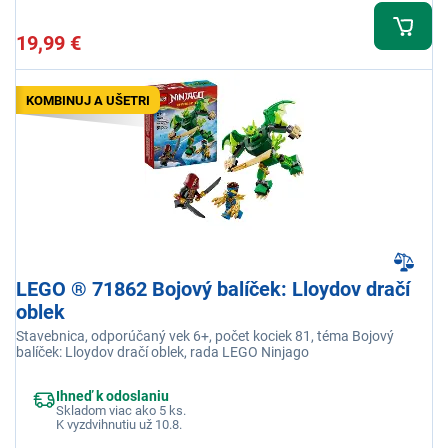
19,99 €
KOMBINUJ A UŠETRI
LEGO ® 71862 Bojový balíček: Lloydov dračí
oblek
Stavebnica, odporúčaný vek 6+, počet kociek 81, téma Bojový
balíček: Lloydov dračí oblek, rada LEGO Ninjago
Ihneď k odoslaniu
Skladom viac ako 5 ks.
K vyzdvihnutiu už 10.8.