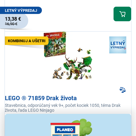
LETNÝ VÝPREDAJ
13,38 €
16,90 €
KOMBINUJ A UŠETRI
LEGO ® 71859 Drak života
Stavebnica, odporúčaný vek 9+, počet kociek 1050, téma Drak
života, řada LEGO Ninjago
Ihneď k odoslaniu
Skladom 2 ks.
K vyzdvihnutiu už 10.8.