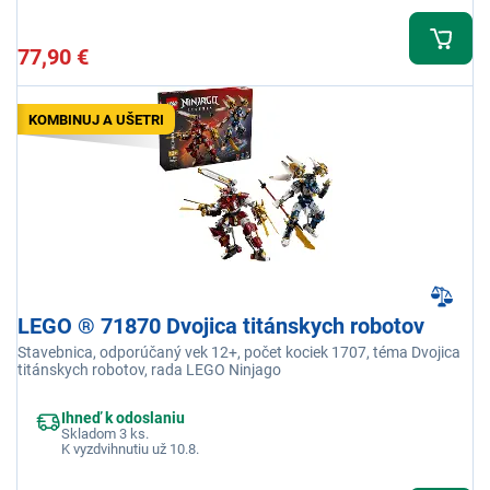
77,90 €
KOMBINUJ A UŠETRI
LEGO ® 71870 Dvojica titánskych robotov
Stavebnica, odporúčaný vek 12+, počet kociek 1707, téma Dvojica
titánskych robotov, rada LEGO Ninjago
Ihneď k odoslaniu
Skladom 3 ks.
K vyzdvihnutiu už 10.8.