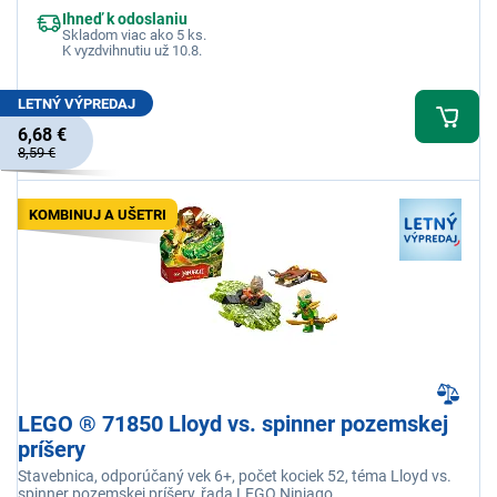
Ihneď k odoslaniu
Skladom viac ako 5 ks.
K vyzdvihnutiu už 10.8.
LETNÝ VÝPREDAJ
6,68 €
8,59 €
KOMBINUJ A UŠETRI
LEGO ® 71850 Lloyd vs. spinner pozemskej
príšery
Stavebnica, odporúčaný vek 6+, počet kociek 52, téma Lloyd vs.
spinner pozemskej príšery, řada LEGO Ninjago