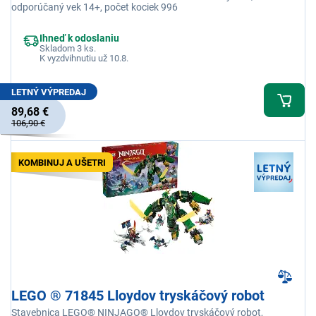
odporúčaný vek 14+, počet kociek 996
Ihneď k odoslaniu
Skladom 3 ks.
K vyzdvihnutiu už 10.8.
LETNÝ VÝPREDAJ
89,68 €
106,90 €
KOMBINUJ A UŠETRI
LEGO ® 71845 Lloydov tryskáčový robot
Stavebnica LEGO® NINJAGO® Lloydov tryskáčový robot,