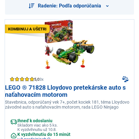
Radenie: Podľa odporúčania
KOMBINUJ A UŠETRI
5,0
3x
LEGO ® 71828 Lloydovo pretekárske auto s
naťahovacím motorom
Stavebnica, odporúčaný vek 7+, počet kociek 181, téma Lloydovo
závodné auto s naťahovacím motorom, rada LEGO Ninjago
Ihneď k odoslaniu
Skladom viac ako 5 ks.
K vyzdvihnutiu už 10.8.
K vyzdvihnutiu do 15 minút