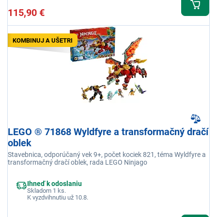
115,90 €
KOMBINUJ A UŠETRI
LEGO ® 71868 Wyldfyre a transformačný dračí
oblek
Stavebnica, odporúčaný vek 9+, počet kociek 821, téma Wyldfyre a
transformačný dračí oblek, rada LEGO Ninjago
Ihneď k odoslaniu
Skladom 1 ks.
K vyzdvihnutiu už 10.8.