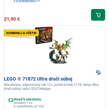
v 8 predajniach
21,90 €
KOMBINUJ A UŠETRI
LEGO ® 71872 Ultra dračí súboj
Stavebnica, odporúčaný vek 12+, počet kociek 2178, téma Ultra
dračí súboj, rada LEGO Ninjago
Ihneď k odoslaniu
Skladom 1 ks.
K vyzdvihnutiu už 10.8.