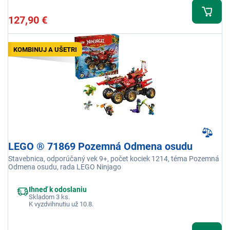
127,90 €
KOMBINUJ A UŠETRI
LEGO ® 71869 Pozemná Odmena osudu
Stavebnica, odporúčaný vek 9+, počet kociek 1214, téma Pozemná
Odmena osudu, rada LEGO Ninjago
Ihneď k odoslaniu
Skladom 3 ks.
K vyzdvihnutiu už 10.8.