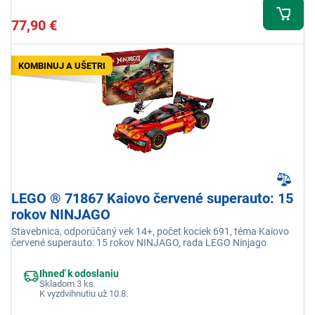
77,90 €
KOMBINUJ A UŠETRI
LEGO ® 71867 Kaiovo červené superauto: 15
rokov NINJAGO
Stavebnica, odporúčaný vek 14+, počet kociek 691, téma Kaiovo
červené superauto: 15 rokov NINJAGO, rada LEGO Ninjago
Ihneď k odoslaniu
Skladom 3 ks.
K vyzdvihnutiu už 10.8.