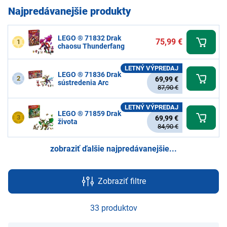
Najpredávanejšie produkty
LEGO ® 71832 Drak
75,99 €
1
chaosu Thunderfang
LETNÝ VÝPREDAJ
LEGO ® 71836 Drak
2
69,99 €
sústredenia Arc
87,90 €
LETNÝ VÝPREDAJ
LEGO ® 71859 Drak
3
69,99 €
života
84,90 €
zobraziť ďalšie najpredávanejšie...
Zobraziť filtre
33 produktov