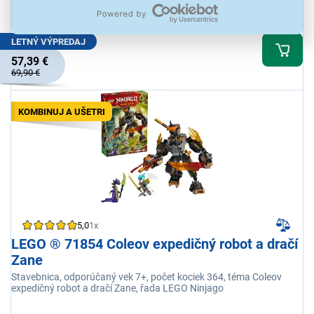
K vyzdvihnutiu už 10.8.
LETNÝ VÝPREDAJ
57,39 €
69,90 €
KOMBINUJ A UŠETRI
5,0
1x
LEGO ® 71854 Coleov expedičný robot a dračí
Zane
Stavebnica, odporúčaný vek 7+, počet kociek 364, téma Coleov
expedičný robot a dračí Zane, řada LEGO Ninjago