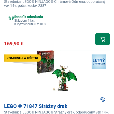
Stavebnica LEGO® NINJAGO® Chrámová Odmena, odporúčaný
vek 14+, počet kociek 2387
Ihneď k odoslaniu
Skladom 1 ks.
K vyzdvihnutiu už 10.8.
169,90 €
KOMBINUJ A UŠETRI
LEGO ® 71847 Strážny drak
Stavebnica LEGO® NINJAGO® Strážny drak, odporúčaný vek 14+,