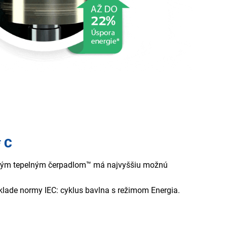
* C
ovým tepelným čerpadlom™ má najvyššiu možnú
klade normy IEC: cyklus bavlna s režimom Energia.