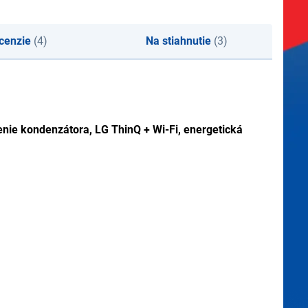
cenzie
(4)
Na stiahnutie
(3)
enie kondenzátora, LG ThinQ + Wi-Fi, energetická