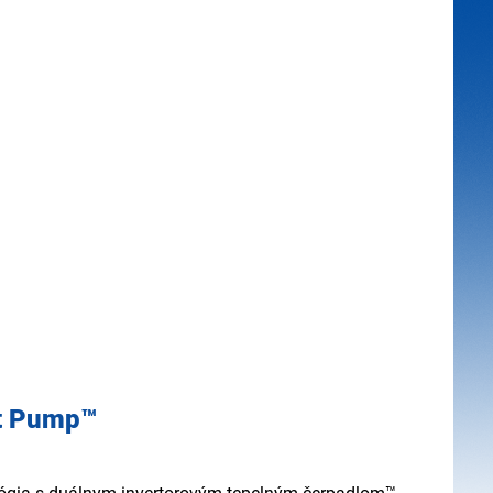
at Pump™
u