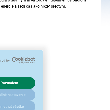
ológia s duálnym invertorovým tepelným čerpadlom™
energie a šetrí čas ako nikdy predtým.
Rozumiem
ilné nastavenie
mietnuť všetko