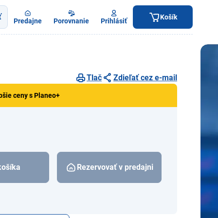
ť
Košík
Predajne
Porovnanie
Prihlásiť
Tlač
Zdieľať cez e-mail
pšie ceny s Planeo+
košíka
Rezervovať v predajni