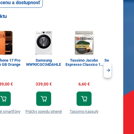
ť cenu a dostupnosť
uktu
Phone 17 Pro
Samsung
Tassimo Jacobs
Sencor SBA LR6
6 GB Orange
WW90CGC04DAHLE
Espresso Classico 16
AA Alk
ks
89,00 €
339,00 €
6,60 €
3,99 €
é smartfóny
Práčky spredu plnené
Tassimo kapsuly
Spotrebná baté