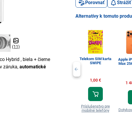
Porovnať
Stráži
Alternatívy k tomuto prod
(11)
Telekom SIM karta
co Hybrid , biela + čierne
Apple i
SWIPE
Max 25
ov záruka,
automatické
1,00 €
1 4
Príslušenstvo pre
Dotykov
mobilné telefóny