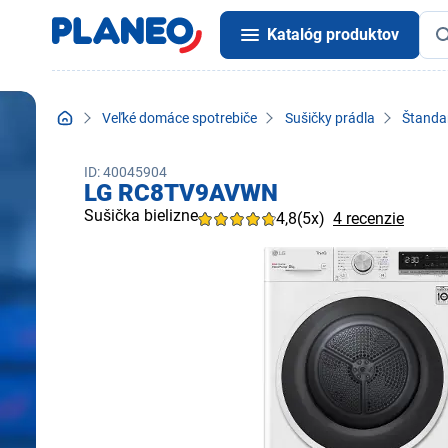
Katalóg produktov
Veľké domáce spotrebiče
Sušičky prádla
Štandar
ID: 40045904
LG RC8TV9AVWN
Sušička bielizne
4,8
(5x)
4 recenzie