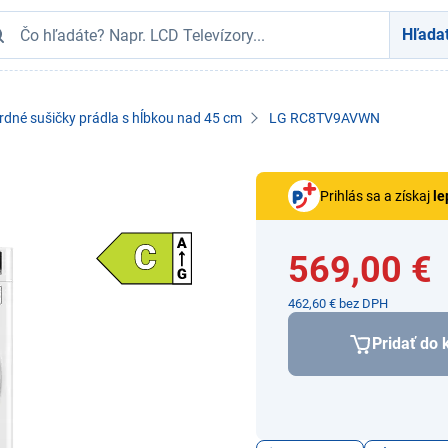
Hľada
dné sušičky prádla s hĺbkou nad 45 cm
LG RC8TV9AVWN
Prihlás sa a získaj
le
569,00 €
462,60 € bez DPH
Pridať do 