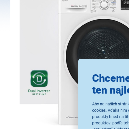
Chceme
ten najl
Aby na našich strán
cookies. Vďaka nim 
produkty hneď na tit
produktov podľa toho