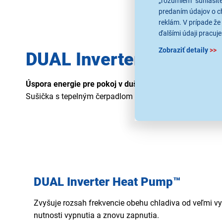
„rozumiem“ súhlasíte
predaním údajov o c
reklám. V prípade že 
ďalšími údaji pracuje
Zobraziť detaily
>>
DUAL Inverter Heat Pu
Úspora energie pre pokoj v duši
Sušička s tepelným čerpadlom DUAL Inverter Heat Pump
DUAL Inverter Heat Pump™
Zvyšuje rozsah frekvencie obehu chladiva od veľmi vy
nutnosti vypnutia a znovu zapnutia.