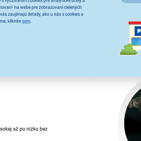
 s využívaním cookies pre analytické účely a
hovaní na webe pre zobrazovaní cielených
vás zaujímajú detaily, ako u nás s cookies a
me, kliknite
sem
.
mp™
™ spĺňa všetky vaše požiadavky.
sokej až po nízku bez