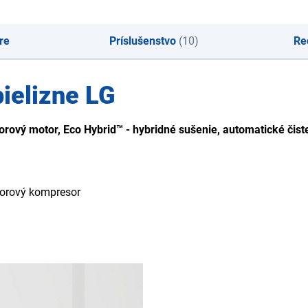
re
Príslušenstvo
(10)
Re
elizne LG
orový motor, Eco Hybrid™ - hybridné sušenie, automatické čist
rtorový kompresor