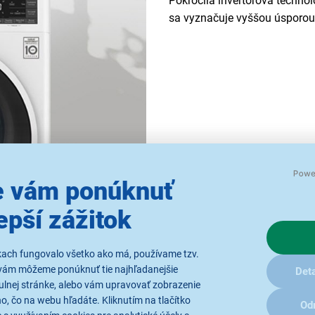
Pokročilá invertorová techn
sa vyznačuje vyššou úsporou 
 vám ponúknuť
epší zážitok
kach fungovalo všetko ako má, používame tzv.
vám môžeme ponúknuť tie najhľadanejšie
Deta
ulnej stránke, alebo vám upravovať zobrazenie
, čo na webu hľadáte. Kliknutím na tlačítko
Od