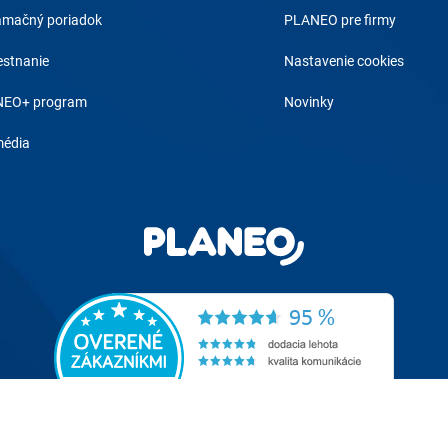
amačný poriadok
PLANEO pre firmy
stnanie
Nastavenie cookies
EO+ program
Novinky
média