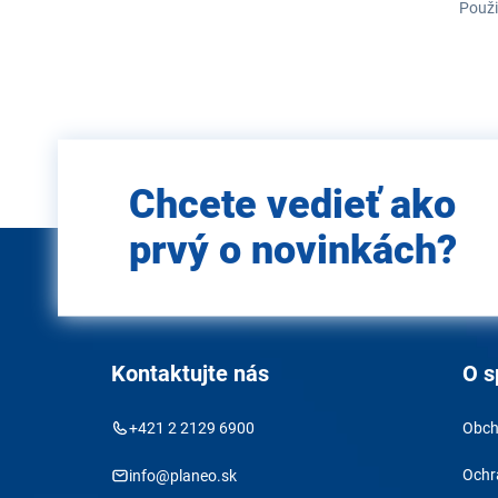
Použi
Zadajte
Chcete vedieť ako
e-mail
prvý o novinkách?
Kontaktujte nás
O s
+421 2 2129 6900
Obch
Ochr
info@planeo.sk