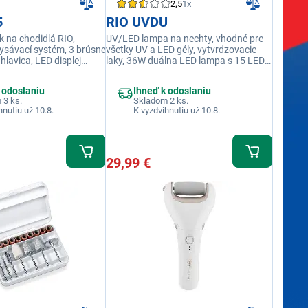
2,5
1x
5
RIO UVDU
ík na chodidlá RIO,
UV/LED lampa na nechty, vhodné pre
sávací systém, 3 brúsne
všetky UV a LED gély, vytvrdzovacie
 hlavica, LED displej
laky, 36W duálna LED lampa s 15 LED
 USB nabíjanie, až 80
diódami
y, nabitie za 2,5 hodiny,
 odoslaniu
Ihneď k odoslaniu
lo IPX6, umývateľný pod
 3 ks.
Skladom 2 ks.
, odnímateľný zásobník
hnutiu už 10.8.
K vyzdvihnutiu už 10.8.
 kožu
29,99 €