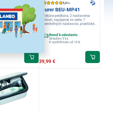
5,0
4x
EU-MP48
Beurer BEU-MP41
ty, UV / LED lampa na
Manikúra-pedikúra, 2 nastavenia
delovanie gélov na
rýchlosti, napájanie zo siete, 7
zne nastavenia
vymeniteľných nástavcov, praktické
svetielko, biela
 odoslaniu
Ihneď k odoslaniu
 1 ks.
Skladom 5 ks.
hnutiu už 10.8.
K vyzdvihnutiu už 10.8.
39,99 €