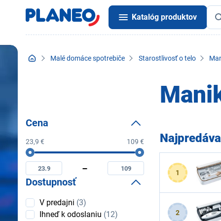
Katalóg produktov
Malé domáce spotrebiče
Starostlivosť o telo
Man
Manik
Cena
Najpredáva
23,9 €
109 €
Cena
Minimální
Maximální
cena
cena
1
Dostupnosť
Dostupnosť
V predajni
(3)
2
Ihneď k odoslaniu
(12)