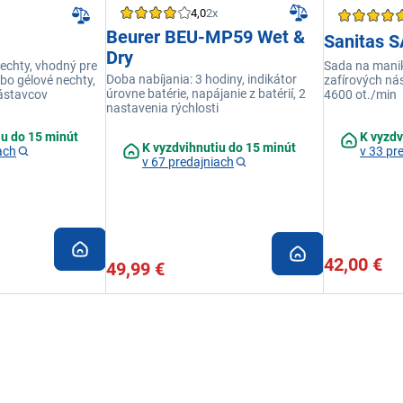
4,0
2x
Beurer BEU-MP59 Wet &
Sanitas 
Dry
 nechty, vhodný pre
Sada na manik
Doba nabíjania: 3 hodiny, indikátor
ebo gélové nechty,
zafírových nás
úrovne batérie, napájanie z batérií, 2
ástavcov
4600 ot./min
nastavenia rýchlosti
iu do 15 minút
K vyzdv
K vyzdvihnutiu do 15 minút
ach
v 33 pr
v 67 predajniach
42,00 €
49,99 €