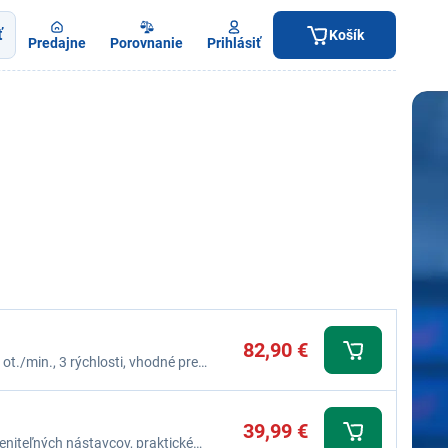
ť
Košík
Predajne
Porovnanie
Prihlásiť
82,90 €
ot./min., 3 rýchlosti, vhodné pre
-Ion, mikroUSB kábel
39,99 €
meniteľných nástavcov, praktické