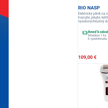
RIO NASP
Elektrický pilník na 
tvarujte, pilujte, lešti
vysokorýchlostný d
rozsah otáčok 0-30 
bezdrôtové a prenosn
Ihneď k odos
LCD displej indikujú
Skladom 1 ks.
K vyzdvihnutiu 
109,00 €