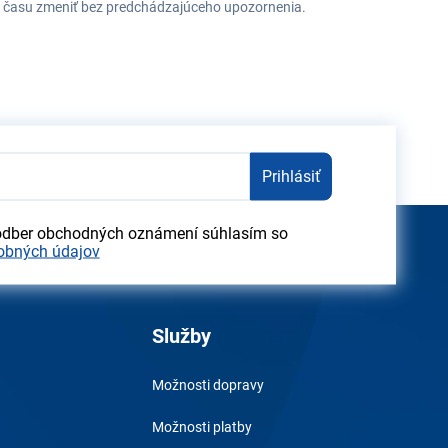
ehu času zmeniť bez predchádzajúceho upozornenia.
Prihlásiť
odber obchodných oznámení súhlasím so
obných údajov
Služby
Možnosti dopravy
Možnosti platby