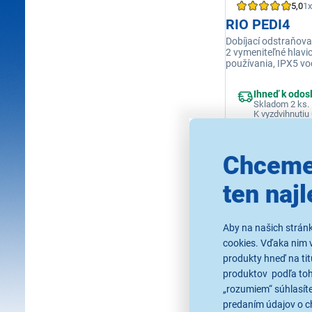
5,0
1x
RIO PEDI4
Dobíjací odstraňova
2 vymeniteľné hlavi
používania, IPX5 v
Ihneď k odos
Skladom 2 ks.
K vyzdvihnutiu 
Chceme
32,99 €
ten najl
Aby na našich strán
cookies. Vďaka nim 
produkty hneď na tit
produktov podľa toho
„rozumiem“ súhlasíte
predaním údajov o c