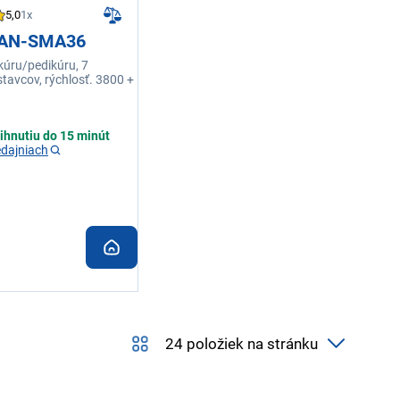
5,0
1x
SAN-SMA36
úru/pedikúru, 7
tavcov, rýchlosť. 3800 +
ihnutiu do 15 minút
edajniach