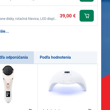
39,00 €
ne disky, rotačná hlavica, LED displej
odiny, vodeodolné telo IPX6,
ú kožu
šie...
dľa odporúčania
Podľa hodnotenia