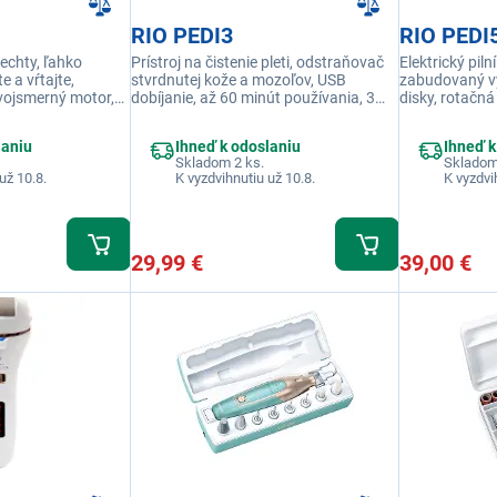
RIO PEDI3
RIO PEDI
nechty, ľahko
Prístroj na čistenie pleti, odstraňovač
Elektrický piln
te a vŕtajte,
stvrdnutej kože a mozoľov, USB
zabudovaný vy
vojsmerný motor,
dobíjanie, až 60 minút používania, 3
disky, rotačná
000 ot./min,
meniteľné nadstavné hlavy
stavu batérie,
é, hliníkové telo,
minút prevádzk
laniu
Ihneď k odoslaniu
Ihneď k
ci rýchlosť a smer
vodeodolné te
Skladom 2 ks.
Skladom
tečúcou vodou
už 10.8.
K vyzdvihnutiu už 10.8.
K vyzdvi
na odbrúsenú
29,99 €
39,00 €