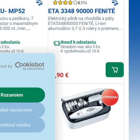
4,1
5x
EU- MP52
ETA 3348 90000 FENITÉ
úru a pedikúru, 7
Elektrický pilník na chodidlá a päty
motor s maximálnym
ETA334890000 FENITÉ, Li-ion
 000 ot./min.,
akumulátor 3,7 V, 3 rolery o priemere
hlosti: kontinuálne
22 mm (jemné, stredné, hrubé
brúsenie), 2 rýchlosti otáčok, farba:
 odoslaniu
Ihneď k odoslaniu
biela
 2 ks.
Skladom viac ako 5 ks.
hnutiu už 10.8.
K vyzdvihnutiu už 10.8.
23,90 €
Rozumiem
ilné nastavenie
mietnuť všetko