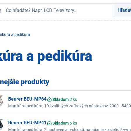
Hľada
ikúra a pedikúra
úra a pedikúra
nejšie produkty
Beurer BEU-MP64
Skladom
2 ks
Manikúra-pedikúra, 10 kvalitných zafírových nástavcov, 2000 - 5400 
diabetikov, chod doľava aj doprava, púzdro, LED displej, dobíjací, Li
Beurer BEU-MP41
Skladom
5 ks
Manikúra-pedikúra, 2 nastavenia rýchlosti, napájanie zo siete, 7 vy