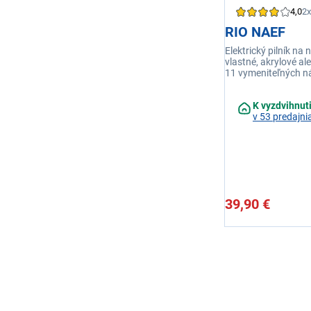
4,0
2x
RIO NAEF
Elektrický pilník na
vlastné, akrylové al
11 vymeniteľných n
K vyzdvihnut
v 53 predajni
39,90 €