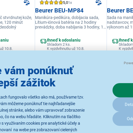
5,0
1x
Beurer BEU-MP84
Beurer B
č stvrdnutej kože,
Manikúra-pedikúra, dobíjacia sada,
Sada na manik
ce, 120 minút
Lítium-iónová batéria na 2 hodiny
nadstavcov, 
odeodolný
prevádzky, doba nabíjania 3 hodiny, 10
výkonom až 15
nástavcov, 3 rýchlostné stupne, jasné
nastavenie rýc
LED svetlo, LED displej
laniu
Ihneď k odoslaniu
Ihneď k
Skladom 2 ks.
Skladom
už 10.8.
K vyzdvihnutiu už 10.8.
K vyzdvi
 vám ponúknuť
109,00 €
47,90 €
epší zážitok
kach fungovalo všetko ako má, používame tzv.
vám môžeme ponúknuť tie najhľadanejšie
Deta
ulnej stránke, alebo vám upravovať zobrazenie
, čo na webu hľadáte. Kliknutím na tlačítko
Od
 s využívaním cookies pre analytické účely a
hovaní na webe pre zobrazovaní cielených