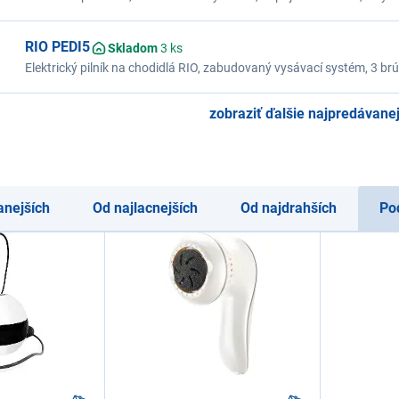
svetielko, biela
RIO PEDI5
Skladom
3 ks
Elektrický pilník na chodidlá RIO, zabudovaný vysávací systém, 3 brús
stavu batérie, USB nabíjanie, až 80 minút prevádzky, nabitie za 2,5 h
umývateľný pod tečúcou vodou, odnímateľný zásobník na odbrúsen
zobraziť ďalšie najpredávanej
anejších
Od najlacnejších
Od najdrahších
Po