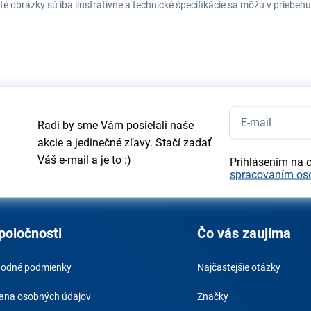
té obrázky sú iba ilustratívne a technické špecifikácie sa môžu v prieb
Radi by sme Vám posielali naše
akcie a jedinečné zľavy. Stačí zadať
Váš e-mail a je to :)
Prihlásením na 
spracovaním os
poločnosti
Čo vás zaujíma
odné podmienky
Najčastejšie otázky
ana osobných údajov
Značky