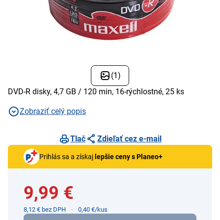
(1)
DVD-R disky, 4,7 GB / 120 min, 16-rýchlostné, 25 ks
Zobraziť celý popis
Tlač
Zdieľať cez e-mail
Prihlás sa a získaj
lepšie ceny s Planeo+
9,99 €
8,12 € bez DPH
0,40 €/kus