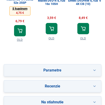
Maxell DVD-R 4,7GB
Emtec DVD+RW 4,7GB
Ver
52x 25SP
16x 10SH
4X CB (10)
S kupónom
4,75 €
3,59 €
8,49 €
6,79 €
OLD
OLD
OLD
Parametre
Recenzie
Na stiahnutie