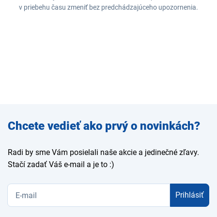
v priebehu času zmeniť bez predchádzajúceho upozornenia.
Zadajte
Chcete vedieť ako prvý o novinkách?
e-mail
Radi by sme Vám posielali naše akcie a jedinečné zľavy.
Stačí zadať Váš e-mail a je to :)
Prihlásiť