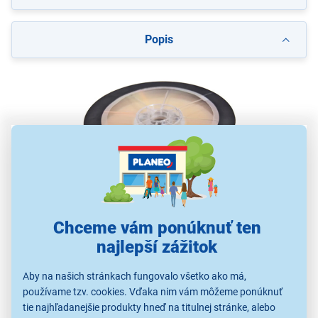
Popis
Chceme vám ponúknuť ten
Zapisovateľné DVD Maxell DVD-R 4,7GB
najlepší zážitok
16x 25 ks spindl
Aby na našich stránkach fungovalo všetko ako má,
formát DVD-R
používame tzv. cookies. Vďaka nim vám môžeme ponúknuť
kapacita 4,7 GB
tie najhľadanejšie produkty hneď na titulnej stránke, alebo
rýchlosť 16x