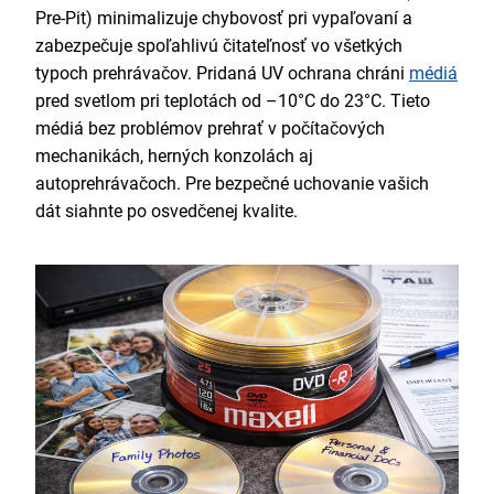
Pre-Pit) minimalizuje chybovosť pri vypaľovaní a
zabezpečuje spoľahlivú čitateľnosť vo všetkých
typoch prehrávačov. Pridaná UV ochrana chráni
médiá
pred svetlom pri teplotách od –10°C do 23°C. Tieto
médiá bez problémov prehrať v počítačových
mechanikách, herných konzolách aj
autoprehrávačoch. Pre bezpečné uchovanie vašich
dát siahnte po osvedčenej kvalite.