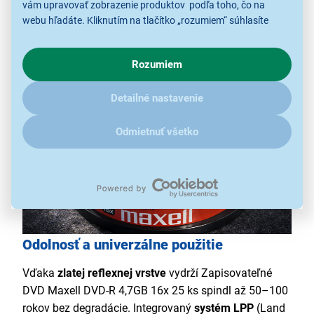
vám upravovať zobrazenie produktov podľa toho, čo na
balenie 25 ks
webu hľadáte. Kliknutím na tlačítko „rozumiem“ súhlasíte
zlatý povrch
s využívaním cookies pre analytické účely a predaním údajov
výrobca Maxell
o chovaní na webe pre zobrazovaní cielených reklám.
Rozumiem
V prípade že vás zaujímajú detaily, ako u nás s cookies a
ďalšími údaji pracujeme, kliknite
sem
.
Detailné nastavenie
Odmietnuť všetko
Odolnosť a univerzálne použitie
Vďaka
zlatej reflexnej vrstve
vydrží Zapisovateľné
DVD Maxell DVD-R 4,7GB 16x 25 ks spindl až 50–100
rokov bez degradácie. Integrovaný
systém LPP
(Land