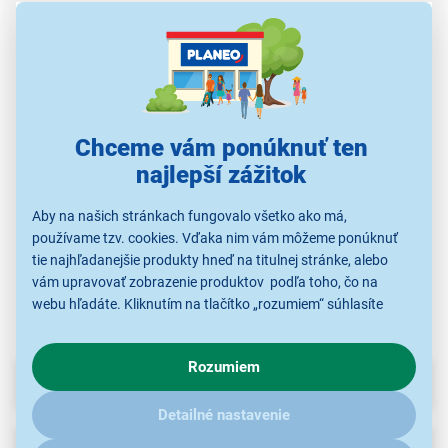
De'Longhi DLSC002
Sage BES008
Maxxo CC693
Chceme vám ponúknuť ten
8,49 €
14,90 €
8,89 €
najlepší zážitok
Aby na našich stránkach fungovalo všetko ako má,
Príslušenstvo na
Príslušenstvo na
Príslušenstvo na
používame tzv. cookies. Vďaka nim vám môžeme ponúknuť
prípravu kávy
prípravu kávy
prípravu kávy
tie najhľadanejšie produkty hneď na titulnej stránke, alebo
vám upravovať zobrazenie produktov podľa toho, čo na
webu hľadáte. Kliknutím na tlačítko „rozumiem“ súhlasíte
s využívaním cookies pre analytické účely a predaním údajov
o chovaní na webe pre zobrazovaní cielených reklám.
Rozumiem
V prípade že vás zaujímajú detaily, ako u nás s cookies a
Parametre
ďalšími údaji pracujeme, kliknite
sem
.
Detailné nastavenie