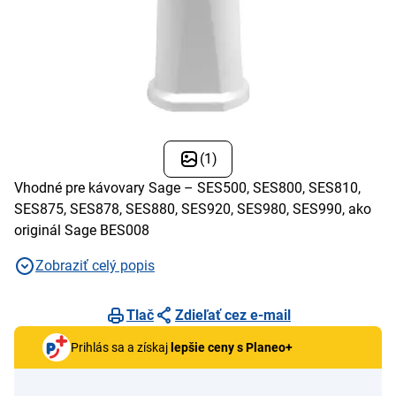
(1)
Vhodné pre kávovary Sage – SES500, SES800, SES810,
SES875, SES878, SES880, SES920, SES980, SES990, ako
originál Sage BES008
Zobraziť celý popis
Tlač
Zdieľať cez e-mail
Prihlás sa a získaj
lepšie ceny s Planeo+