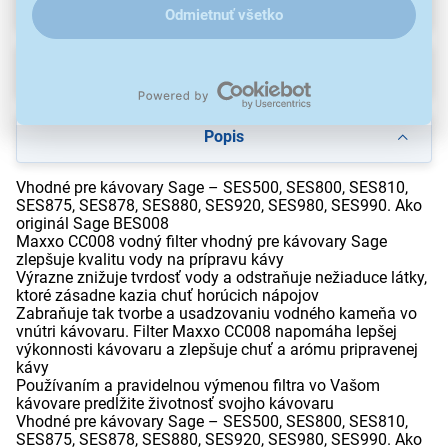
Recenzie
(1)
Odmietnuť všetko
Na stiahnutie
Popis
Vhodné pre kávovary Sage – SES500, SES800, SES810,
SES875, SES878, SES880, SES920, SES980, SES990. Ako
originál Sage BES008
Maxxo CC008 vodný filter vhodný pre kávovary Sage
zlepšuje kvalitu vody na prípravu kávy
Výrazne znižuje tvrdosť vody a odstraňuje nežiaduce látky,
ktoré zásadne kazia chuť horúcich nápojov
Zabraňuje tak tvorbe a usadzovaniu vodného kameňa vo
vnútri kávovaru. Filter Maxxo CC008 napomáha lepšej
výkonnosti kávovaru a zlepšuje chuť a arómu pripravenej
kávy
Používaním a pravidelnou výmenou filtra vo Vašom
kávovare predĺžite životnosť svojho kávovaru
Vhodné pre kávovary Sage – SES500, SES800, SES810,
SES875, SES878, SES880, SES920, SES980, SES990. Ako