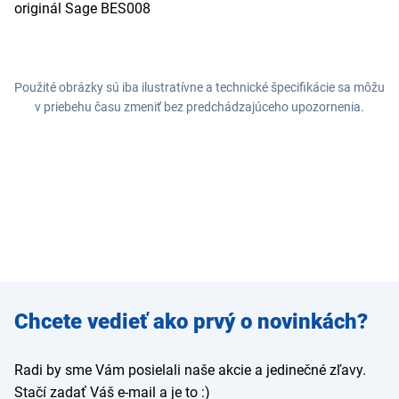
originál Sage BES008
Použité obrázky sú iba ilustratívne a technické špecifikácie sa môžu
v priebehu času zmeniť bez predchádzajúceho upozornenia.
Zadajte
Chcete vedieť ako prvý o novinkách?
e-mail
Radi by sme Vám posielali naše akcie a jedinečné zľavy.
Stačí zadať Váš e-mail a je to :)