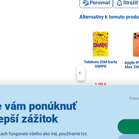
Porovnať
Stráži
Alternatívy k tomuto prod
Telekom SIM karta
Apple i
SWIPE
Max 25
1,00 €
1 4
 vám ponúknuť
Príslušenstvo pre
epší zážitok
Dotykov
mobilné telefóny
kach fungovalo všetko ako má, používame tzv.