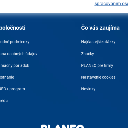
spracovaním os
poločnosti
Čo vás zaujíma
odné podmienky
Najčastejšie otázky
ana osobných údajov
Značky
amačný poriadok
PLANEO pre firmy
stnanie
Nastavenie cookies
EO+ program
Novinky
média