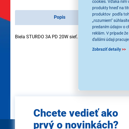
cookies. Vďaka nim 
produkty hneď na tit
produktov podľa toho
Popis
„rozumiem“ súhlasíte
predaním údajov o c
reklám. V prípade že 
Biela STURDO 3A PD 20W sieť.nabíjačka + C-C 1M 3A
ďalšími údaji pracuje
Zobraziť detaily
>>
Použité obrázky sú iba ilus
Zadajte
Chcete vedieť ako
e-mail
prvý o novinkách?