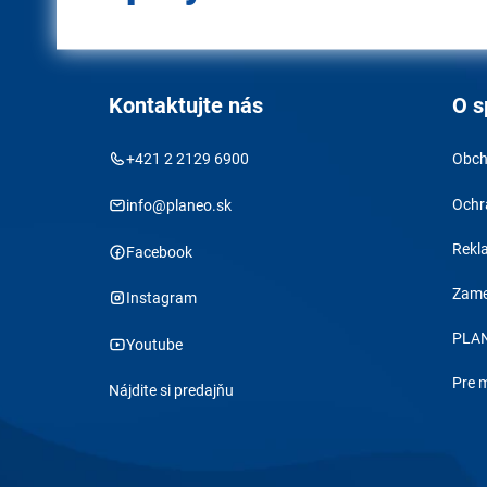
Kontaktujte nás
O s
+421 2 2129 6900
Obch
Ochr
info@planeo.sk
Rekl
Facebook
Zame
Instagram
PLAN
Youtube
Pre 
Nájdite si predajňu