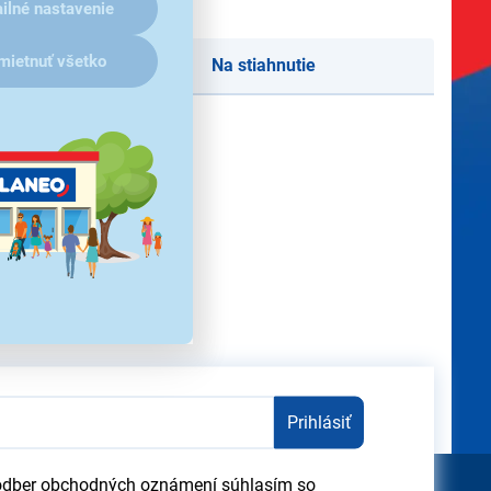
ilné nastavenie
mietnuť všetko
Na stiahnutie
redchádzajúceho upozornenia.
Prihlásiť
odber obchodných oznámení súhlasím so