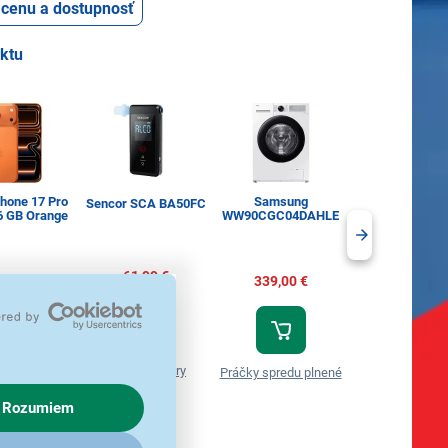
ť cenu a dostupnosť
uktu
Phone 17 Pro
Samsung
Tassimo Jac
Sencor SCA BA50FC
6 GB Orange
WW90CGC04DAHLE
Espresso Classi
ks
61,99 €
89,00 €
339,00 €
6,60 €
Alkoholtestery
é smartfóny
Práčky spredu plnené
Tassimo kaps
Rozumiem