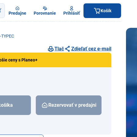
ť
Košík
Predajne
Porovnanie
Prihlásiť
U-TYPEC
Tlač
Zdieľať cez e-mail
pšie ceny s Planeo+
košíka
Rezervovať v predajni