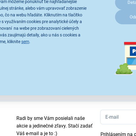
vám môžeme ponúknuť tie najhľadanejšie
Deta
ulnej stránke, alebo vám upravovať zobrazenie
, čo na webu hľadáte. Kliknutím na tlačítko
Od
Parametre
Recenzie
(1)
 s využívaním cookies pre analytické účely a
hovaní na webe pre zobrazovaní cielených
vás zaujímajú detaily, ako u nás s cookies a
me, kliknite
sem
.
tratívne a technické špecifikácie sa môžu v priebehu času zmeniť bez p
Radi by sme Vám posielali naše
akcie a jedinečné zľavy. Stačí zadať
Váš e-mail a je to :)
Prihlásením na 