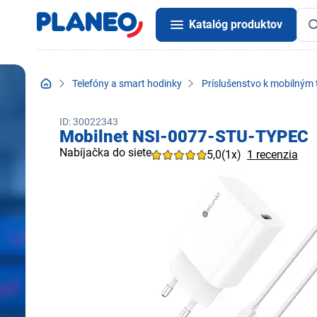
Katalóg produktov
Telefóny a smart hodinky
Príslušenstvo k mobilným
ID: 30022343
Mobilnet NSI-0077-STU-TYPEC
Nabíjačka do siete
5,0
(1x)
1 recenzia