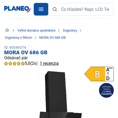
Veľké domáce spotrebiče
Digestory
Digestory s filtrom
MORA OV 686 GB
ID: 40046574
MORA OV 686 GB
Odsávač pár
5,0
(2x)
1 recenzia