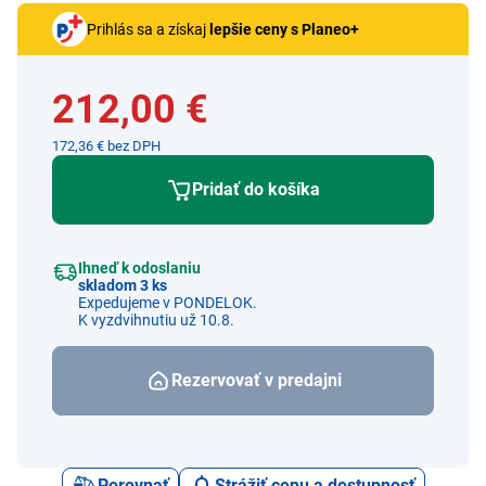
Prihlás sa a získaj
lepšie ceny s Planeo+
212,00 €
172,36 € bez DPH
Pridať do košíka
Ihneď k odoslaniu
skladom 3 ks
Expedujeme v PONDELOK.
K vyzdvihnutiu už 10.8.
Rezervovať v predajni
Porovnať
Strážiť cenu a dostupnosť