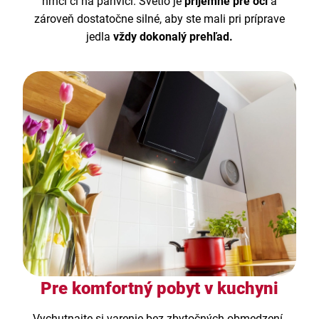
hrnci či na panvici. Svetlo je
príjemné pre oči
a
zároveň dostatočne silné, aby ste mali pri príprave
jedla
vždy dokonalý prehľad.
Pre komfortný pobyt v kuchyni
Vychutnajte si varenie bez zbytočných obmedzení.