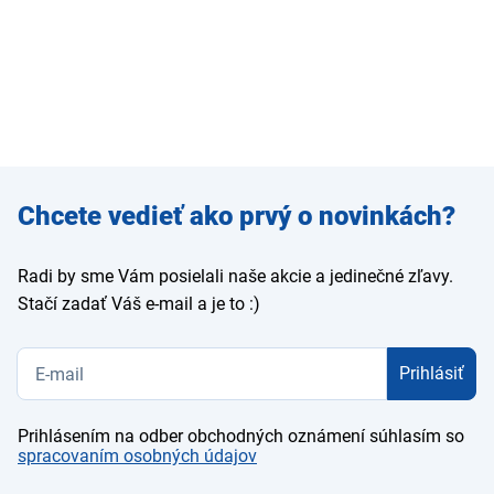
Zadajte
Chcete vedieť ako prvý o novinkách?
e-mail
Radi by sme Vám posielali naše akcie a jedinečné zľavy.
Stačí zadať Váš e-mail a je to :)
Prihlásiť
Prihlásením na odber obchodných oznámení súhlasím so
spracovaním osobných údajov