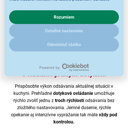
s využívaním cookies pre analytické účely a predaním údajov
o chovaní na webe pre zobrazovaní cielených reklám.
Rozumiem
V prípade že vás zaujímajú detaily, ako u nás s cookies a
ďalšími údaji pracujeme, kliknite
sem
.
Detailné nastavenie
Odmietnuť všetko
Ovládanie jedným dotykom
Prispôsobte výkon odsávania aktuálnej situácii v
kuchyni. Prehľadné
dotykové ovládanie
umožňuje
rýchlo zvoliť jednu z
troch rýchlostí
odsávania bez
zložitého nastavovania. Jemné dusenie, rýchle
opekanie aj intenzívne vyprážanie tak máte
vždy pod
kontrolou.