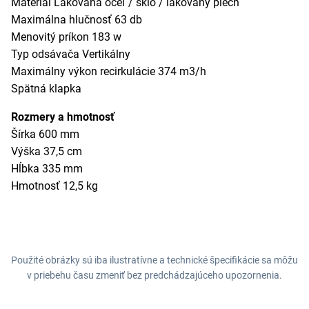
Materiál Lakovaná oceľ / sklo / lakovaný plech
Maximálna hlučnosť 63 db
Menovitý príkon 183 w
Typ odsávača Vertikálny
Maximálny výkon recirkulácie 374 m3/h
Spätná klapka
Rozmery a hmotnosť
Šírka 600 mm
Výška 37,5 cm
Hĺbka 335 mm
Hmotnosť 12,5 kg
Použité obrázky sú iba ilustratívne a technické špecifikácie sa môžu
v priebehu času zmeniť bez predchádzajúceho upozornenia.