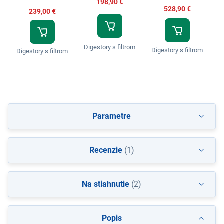
198,90 €
528,90 €
239,00 €
Digestory s filtrom
Digestory s filtrom
D
Digestory s filtrom
Parametre
Recenzie
(1)
Na stiahnutie
(2)
Popis