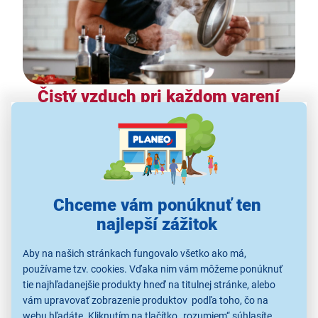
Čistý vzduch pri každom varení
Spoľahnite sa na výkon, ktorý udrží vzduch v kuchyni
svieži aj pri intenzívnom varení. Odsávač MORA OV
686 GB s
výkonom až 608 m³/h
rýchlo odvádza paru,
mastnotu aj pachy vznikajúce pri príprave jedla.
Kovové tukové filtre
doplnené o špeciálnu
Chceme vám ponúknuť ten
polyuretánovú penu zachytávajú až
98 % mastnoty a
najlepší zážitok
nečistôt
, takže vzduch zostáva čistý a varenie je
príjemnejšie.
Aby na našich stránkach fungovalo všetko ako má,
používame tzv. cookies. Vďaka nim vám môžeme ponúknuť
tie najhľadanejšie produkty hneď na titulnej stránke, alebo
vám upravovať zobrazenie produktov podľa toho, čo na
webu hľadáte. Kliknutím na tlačítko „rozumiem“ súhlasíte