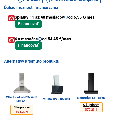
Ďalšie možnosti financovania
Splátky 11 až 48 mesiacov
od
6,55 €/mes.
Financovať
4 x mesačne
od
54,48 €/mes.
Financovať
Alternatívy k tomuto produktu
Whirlpool WHCN 64 F
Electrolux LFT816K
El
MORA OV 686GBX
LM X/1
S kupónom
S kupónom
370,23 €
191,20 €