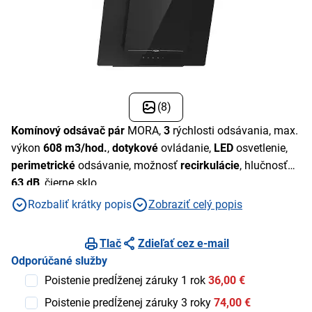
(8)
Komínový odsávač pár
MORA,
3
rýchlosti odsávania, max.
výkon
608 m3/hod.
,
dotykové
ovládanie,
LED
osvetlenie,
perimetrické
odsávanie, možnosť
recirkulácie
, hlučnosť
63 dB
, čierne sklo
Rozbaliť krátky popis
Zobraziť celý popis
Tlač
Zdieľať cez e-mail
Odporúčané služby
Poistenie predĺženej záruky 1 rok
36,00 €
Poistenie predĺženej záruky 3 roky
74,00 €