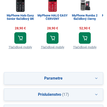
MyPhone Halo Easy
MyPhone HALO EASY
MyPhone Rumba 2
Nok
Senior tlačidlový BK
ČERVENÝ
tlačidlový čierny
28,90 €
28,90 €
52,90 €
Tlačidlové mobily
Tlačidlové mobily
Tlačidlové mobily
T
Parametre
Príslušenstvo
(17)