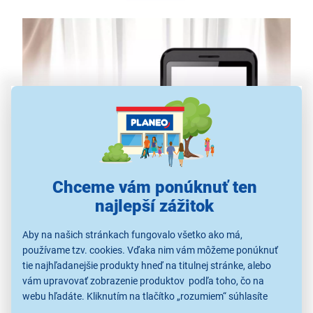
Chceme vám ponúknuť ten
najlepší zážitok
VEĽKÝ DISPLEJ
Aby na našich stránkach fungovalo všetko ako má,
Telefón myPhone Maestro 2 disponuje veľkým
2,8"
používame tzv. cookies. Vďaka nim vám môžeme ponúknuť
displejom
, ktorý ponúka dobré
podanie farieb
a
tie najhľadanejšie produkty hneď na titulnej stránke, alebo
čitateľnosť pre maximálny
komfort používateľa
.
vám upravovať zobrazenie produktov podľa toho, čo na
Zároveň je telefón
kompaktný
a praktický.
webu hľadáte. Kliknutím na tlačítko „rozumiem“ súhlasíte
s využívaním cookies pre analytické účely a predaním údajov