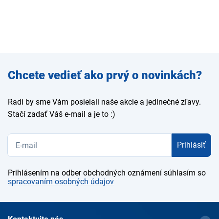
Zadajte
Chcete vedieť ako prvý o novinkách?
e-mail
Radi by sme Vám posielali naše akcie a jedinečné zľavy.
Stačí zadať Váš e-mail a je to :)
Prihlásiť
Prihlásením na odber obchodných oznámení súhlasím so
spracovaním osobných údajov