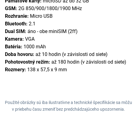
Pamäťové karty:
microSD až do 32 GB
GSM:
2G 850/900/1800/1900 MHz
Rozhranie:
Micro USB
Bluetooth:
2.1
Dual SIM:
áno - obe miniSIM (2ff)
Kamera:
VGA
Batéria:
1000 mAh
Doba hovoru:
až 10 hodin (v závislosti od siete)
Pohotovostný režim:
až 180 hodin (v závislosti od siete)
Rozmery:
138 x 57,5 x 9 mm
Použité obrázky sú iba ilustratívne a technické špecifikácie sa môžu
v priebehu času zmeniť bez predchádzajúceho upozornenia.