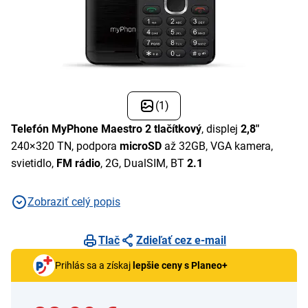
(1)
Telefón MyPhone Maestro 2 tlačítkový
, displej
2,8"
240×320 TN, podpora
microSD
až 32GB, VGA kamera,
svietidlo,
FM rádio
, 2G, DualSIM, BT
2.1
Zobraziť celý popis
Tlač
Zdieľať cez e-mail
Prihlás sa a získaj
lepšie ceny s Planeo+