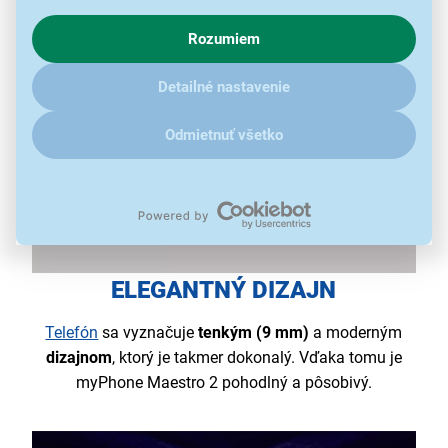
o chovaní na webe pre zobrazovaní cielených reklám.
Rozumiem
V prípade že vás zaujímajú detaily, ako u nás s cookies a
ďalšími údaji pracujeme, kliknite
sem
.
Detailné nastavenie
Odmietnuť všetko
ELEGANTNÝ DIZAJN
Telefón
sa vyznačuje
tenkým (9 mm)
a moderným
dizajnom
, ktorý je takmer dokonalý. Vďaka tomu je
myPhone Maestro 2 pohodlný a pôsobivý.