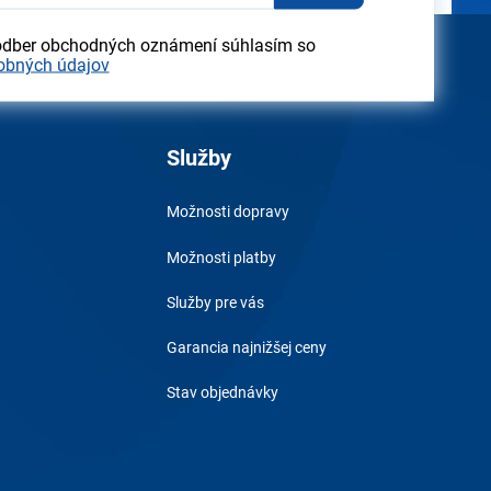
odber obchodných oznámení súhlasím so
obných údajov
Služby
Možnosti dopravy
Možnosti platby
Služby pre vás
Garancia najnižšej ceny
Stav objednávky