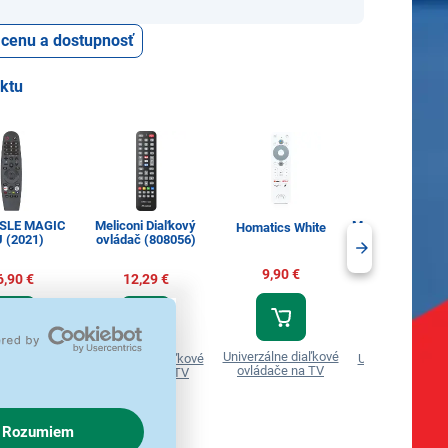
ť cenu a dostupnosť
uktu
 SLE MAGIC
Meliconi Diaľkový
Meliconi 808062
Homatics White
 (2021)
ovládač (808056)
TV univerzál
9,90 €
6,90 €
12,29 €
14,29 €
Univerzálne diaľkové
lne diaľkové
Univerzálne diaľkové
Univerzálne dia
ovládače na TV
ače na TV
ovládače na TV
ovládače na 
Rozumiem