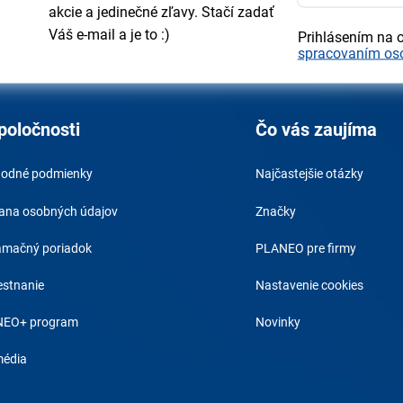
akcie a jedinečné zľavy. Stačí zadať
Váš e-mail a je to :)
Prihlásením na 
spracovaním os
poločnosti
Čo vás zaujíma
odné podmienky
Najčastejšie otázky
ana osobných údajov
Značky
amačný poriadok
PLANEO pre firmy
stnanie
Nastavenie cookies
EO+ program
Novinky
média