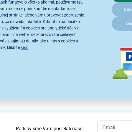
kach fungovalo všetko ako má, používame tzv.
vám môžeme ponúknuť tie najhľadanejšie
Deta
ulnej stránke, alebo vám upravovať zobrazenie
Parametre
Recenzie
, čo na webu hľadáte. Kliknutím na tlačítko
Od
 s využívaním cookies pre analytické účely a
hovaní na webe pre zobrazovaní cielených
TV Philips a audio zariadenia dosah: 15 m, funkcia makro, funk
daných zariadení: 2, predajný obal: 1 ks, papierová krabička, p
vás zaujímajú detaily, ako u nás s cookies a
astavenie kódu pre určitý rad PHILIPS, model: KE4913 Produkt
me, kliknite
sem
.
tratívne a technické špecifikácie sa môžu v priebehu času zmeniť bez p
Radi by sme Vám posielali naše