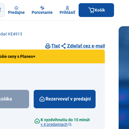
ť
Košík
Predajne
Porovnanie
Prihlásiť
ládač KE4913
Tlač
Zdieľať cez e-mail
pšie ceny s Planeo+
košíka
Rezervovať v predajni
K vyzdvihnutiu do 15 minút
v 4 predajniach