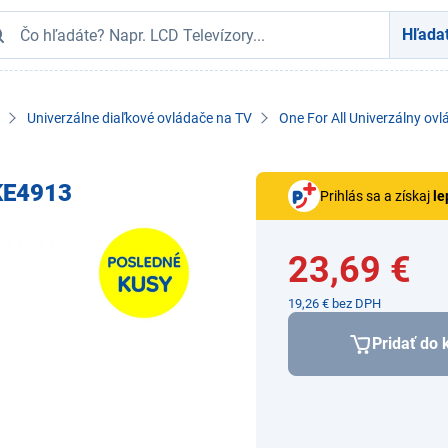
Hľada
Univerzálne diaľkové ovládače na TV
One For All Univerzálny ov
 KE4913
Prihlás sa a získaj
le
23,69 €
19,26 € bez DPH
Pridať do 