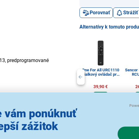
Porovnať
Stráži
Alternatívy k tomuto prod
913, predprogramované
One For All URC1110
Sencor
dialkový ovládač pre
RCU
Apple TV
39,90 €
2
 vám ponúknuť
Univerzálne diaľkové
Univerzá
ovládače na TV
ovlád
epší zážitok