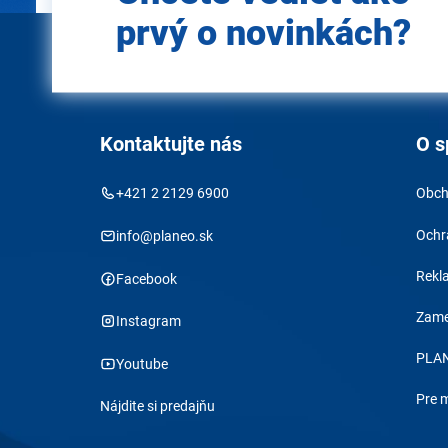
prvý o novinkách?
Kontaktujte nás
O s
+421 2 2129 6900
Obch
Ochr
info@planeo.sk
Rekl
Facebook
Zame
Instagram
PLAN
Youtube
Pre 
Nájdite si predajňu