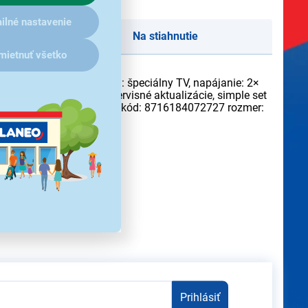
ilné nastavenie
Na stiahnutie
mietnuť všetko
cia učenia, modelový rad: špeciálny TV, napájanie: 2×
redprogramované kódy, servisné aktualizácie, simple set
ové číslo: 3233049130 EAN kód: 8716184072727 rozmer:
redchádzajúceho upozornenia.
Prihlásiť