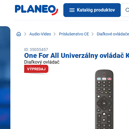
Katalóg produktov
Audio-Video
Príslušenstvo CE
Diaľkové ovládače
ID: 35055457
One For All Univerzálny ovládač
Diaľkový ovládač
VÝPREDAJ