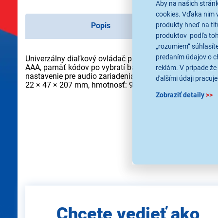
Aby na našich strán
cookies. Vďaka nim 
produkty hneď na tit
Popis
produktov podľa toho
„rozumiem“ súhlasíte
predaním údajov o c
Univerzálny diaľkový ovládač pre TV PHILIPS určené pre 
AAA, pamäť kódov po vybratí batérií, počet možných ovlá
reklám. V prípade že 
nastavenie pre audio zariadenia, vyhľadanie kódu: don
ďalšími údaji pracuje
22 × 47 × 207 mm, hmotnosť: 90 g
Zobraziť detaily
>>
Použité obrázky sú iba ilus
Zadajte
Chcete vedieť ako
e-mail