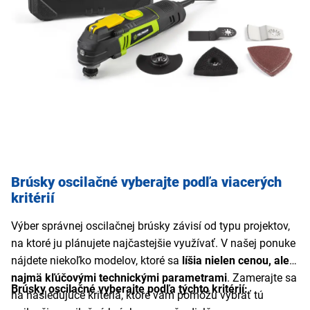
Brúsky oscilačné vyberajte podľa viacerých
kritérií
Výber správnej oscilačnej brúsky závisí od typu projektov,
na ktoré ju plánujete najčastejšie využívať. V našej ponuke
nájdete niekoľko modelov, ktoré sa
líšia nielen cenou, ale
najmä kľúčovými technickými parametrami
. Zamerajte sa
Brúsky oscilačné vyberajte podľa týchto kritérií:
na nasledujúce kritériá, ktoré vám pomôžu vybrať tú