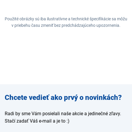
Použité obrázky sú iba ilustratívne a technické špecifikácie sa môžu
v priebehu času zmeniť bez predchádzajúceho upozornenia.
Zadajte
Chcete vedieť ako prvý o novinkách?
e-mail
Radi by sme Vám posielali naše akcie a jedinečné zľavy.
Stačí zadať Váš e-mail a je to :)