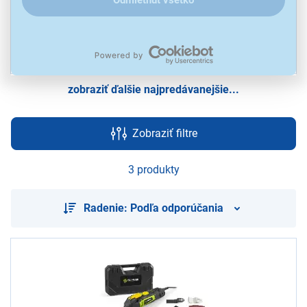
33,90 €
2
200301-E
27,99 €
3
Fieldmann FDB 9002
zobraziť ďalšie najpredávanejšie...
Zobraziť filtre
3 produkty
Radenie: Podľa odporúčania