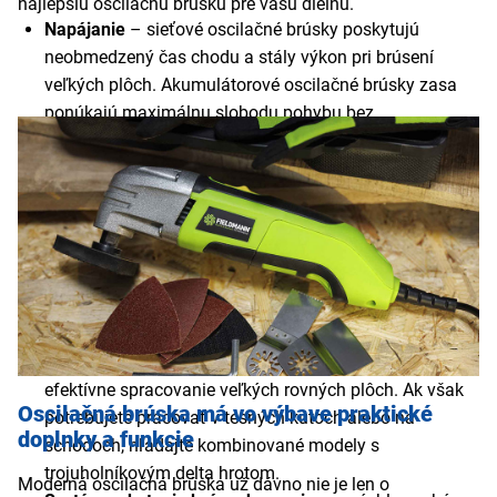
najlepšiu oscilačnú brúsku pre vašu dielňu.
Napájanie
– sieťové oscilačné brúsky poskytujú
neobmedzený čas chodu a stály výkon pri brúsení
veľkých plôch. Akumulátorové oscilačné brúsky zasa
ponúkajú maximálnu slobodu pohybu bez
prekážajúcich káblov, ideálnu na rýchle úpravy v teréne.
Príkon a výkon motora
– pre bežné domáce hobby
projekty a renováciu nábytku vám úplne postačí zlatý
štandard s príkonom od 200 do 350 W. Oscilačné
brúsky s výkonom nad 350 W sú určené pre náročných
profesionálov na celodennú záťaž a hrubé uberanie
materiálu.
Rozmer a tvar brúsnej dosky
– klasický obdĺžnikový
alebo štvorcový tvar je najvhodnejší na rýchle a
efektívne spracovanie veľkých rovných plôch. Ak však
Oscilačná brúska má vo výbave praktické
potrebujete pracovať v tesných kútoch alebo na
doplnky a funkcie
schodoch, hľadajte kombinované modely s
trojuholníkovým delta hrotom.
Moderná oscilačná brúska už dávno nie je len o