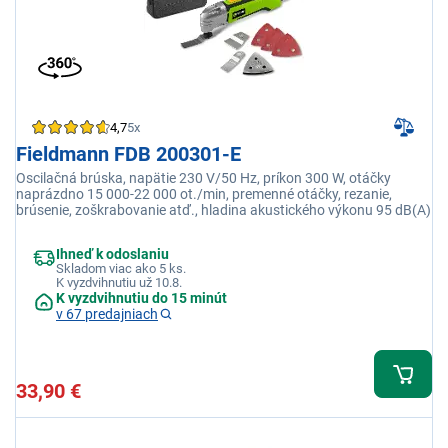
4,7
5x
Fieldmann FDB 200301-E
Oscilačná brúska, napätie 230 V/50 Hz, príkon 300 W, otáčky
naprázdno 15 000-22 000 ot./min, premenné otáčky, rezanie,
brúsenie, zoškrabovanie atď., hladina akustického výkonu 95 dB(A)
Ihneď k odoslaniu
Skladom viac ako 5 ks.
K vyzdvihnutiu už 10.8.
K vyzdvihnutiu do 15 minút
v 67 predajniach
33,90 €