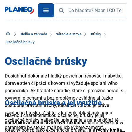
Dielňa a záhrada
Náradie a stroje
Brúsky
Oscilačné brúsky
Oscilačné brúsky
Dosiahnuť dokonale hladký povrch pri renovácii nábytku,
úprave stien či práci s kovom si vyžaduje spoľahlivého
pomocníka. Ak hľadáte náradie, ktoré si precízne poradí s
rovnými plochami a bez problémov zvládne aj ťažko
Oscilačná brúska a jej využitie
dostupné pravouhlé rohy, ideálnou voľbou je práve
oscilačná brúska. Zistite, v ktorých oblastiach nájdu
Hlavnou charakteristikou oscilačnej brúsky je jej
oscilačné brúsky najlepšie uplatnenie a na aké dôležité
obdĺžniková alebo štvorcová základňa
, ktorá nevykonáva
parametre by ste sa mali pri ich výbere zamerať.
rotačný pohyb (ako excentrická brúska), ale
rýchly kmitavý