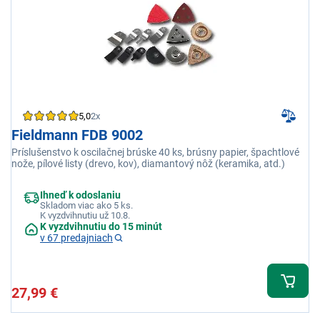
5,0
2x
Fieldmann FDB 9002
Príslušenstvo k oscilačnej brúske 40 ks, brúsny papier, špachtlové
nože, pílové listy (drevo, kov), diamantový nôž (keramika, atd.)
Ihneď k odoslaniu
Skladom viac ako 5 ks.
K vyzdvihnutiu už 10.8.
K vyzdvihnutiu do 15 minút
v 67 predajniach
27,99 €