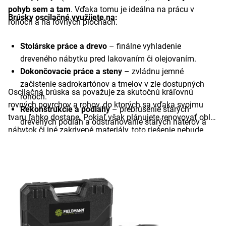
pohyb sem a tam
. Vďaka tomu je ideálna na prácu v
Brúsky oscilačné využijete na:
rohoch a na rovných plochách.
Stolárske práce a drevo
– finálne vyhladenie
dreveného nábytku pred lakovaním či olejovaním.
Dokončovacie práce a steny
– zvládnu jemné
začistenie sadrokartónov a tmelov v zle dostupných
Oscilačná brúska sa považuje za skutočnú kráľovnú
rohoch.
rovných povrchov a rohov, do ktorých sa vďaka svojmu
Rekonštrukcie a podlahy
– prebrúsenie starých
tvaru ľahko dostane. Pokiaľ však plánujete renovovať oblý
drevených podláh a odstraňovanie starých náterov a
nábytok či iné zakrivené materiály, toto riešenie nebude
lakov.
ideálne a mali by ste siahnuť radšej po excentrickej brúske.
Kovopriemysel a metalurgia
– oscilačné brúsky na kov
Pochopenie tohto základného rozdielu vám ušetrí nielen
efektívne odstraňujú hrdzu a pripravujú profily pred
veľa času, ale najmä sklamanie z nepodarkov.
zváraním.
Keramika a obklady
– s vhodným brúsnym kotúčom
ľahko vyhladí ostré hrany narezaných obkladov a
dlažieb.