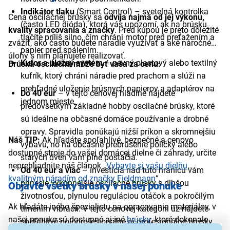
Indikátor tlaku
(Smart Control) – svetelná kontrolka
Cena oscilačnej brúsky sa
odvíja najmä od jej výkonu,
(často LED dióda), ktorá vás upozorní, ak na brúsku
kvality spracovania a značky
. Pred kúpou je preto dôležité
tlačíte príliš silno, čím chráni motor pred preťažením a
zvážiť, ako často budete náradie využívať a aké náročné
papier pred spálením.
úlohy s ním plánujete realizovať.
Kufor a úložný systém
– pevný plastový alebo textilný
Brúska oscilačná môže byť vaša za cenu:
kufrík, ktorý chráni náradie pred prachom a slúži na
prehľadné uloženie brúsnych papierov a adaptérov na
Do 40 eur
– v tejto cenovej hladine nájdete
jednom mieste.
predovšetkým základné hobby oscilačné brúsky, ktoré
sú ideálne na občasné domáce používanie a drobné
opravy. Spravidla ponúkajú nižší príkon a skromnejšiu
Náš TIP:
Ak hľadáte spoľahlivé, bezpečné a cenovo
výbavu, no na občasné prebrúsenie poličky alebo
dostupné stroje do vašej domácej dielne či záhrady, určite
starých dverí vám plne postačia.
neprehliadnite náš článok „
Vybavte si vašu dielňu
Od 40 eur a viac
– investícia nad túto hranicu vám
kvalitným náradím od značky Fieldmann
“.
prinesie výkonnejšie oscilačné brúsky s dlhšou
Objavte všetky brúsky v našej ponuke
životnosťou, plynulou reguláciou otáčok a pokročilým
Ak hľadáte iného špecialistu na opracovanie materiálov, v
tlmením vibrácií. V tejto cenovej kategórii už nájdete
našej ponuke sú dostupné aj iné
brúsky
, ktoré dokonale
spoľahlivé poloprofesionálne aj profesionálne brúsky