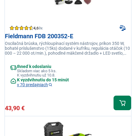
4,6
9x
Fieldmann FDB 200352-E
Oscilačná brúska, rýchloupínací systém nástrojov, príkon 350 W,
bohaté príslušenstvo (15ks) dodané v kufríku, regulácia otáčok (10
000 – 22 000 ot/min.), pohodlné mäkčené držadlo + LED svetlo,
plastový kufrík, hmotnosť iba 1,55 kg
Ihneď k odoslaniu
Skladom viac ako 5 ks.
K vyzdvihnutiu už 10.8.
K vyzdvihnutiu do 15 minút
v 70 predajniach
43,90 €