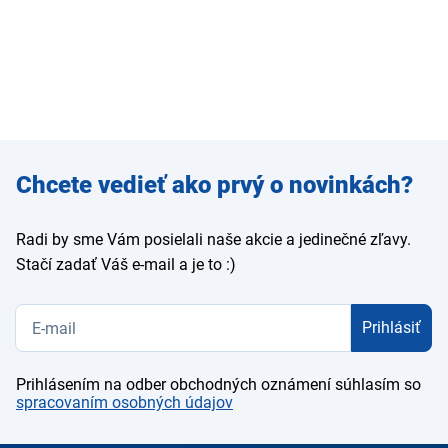
Zadajte
Chcete vedieť ako prvý o novinkách?
e-mail
Radi by sme Vám posielali naše akcie a jedinečné zľavy.
Stačí zadať Váš e-mail a je to :)
Prihlásiť
Prihlásením na odber obchodných oznámení súhlasím so
spracovaním osobných údajov