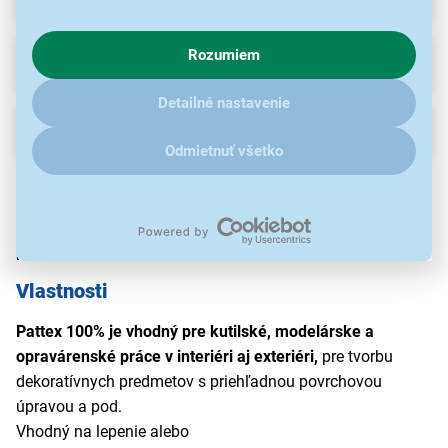
s využívaním cookies pre analytické účely a predaním údajov
o chovaní na webe pre zobrazovaní cielených reklám.
Rozumiem
V prípade že vás zaujímajú detaily, ako u nás s cookies a
Na stiahnutie
ďalšími údaji pracujeme, kliknite
sem
.
Detailné nastavenie
Popis
Odmietnuť všetko
100% GEL 8G PATTEX
Vďaka svojej gélovej konzistencii nesteká a nekvapká,
preto je vhodné aj na aplikáciu na zvislé povrchy.
Vlastnosti
Pattex 100% je vhodný pre kutilské, modelárske a
opravárenské práce v interiéri aj exteriéri,
pre tvorbu
dekoratívnych predmetov s priehľadnou povrchovou
úpravou a pod.
Vhodný na lepenie alebo