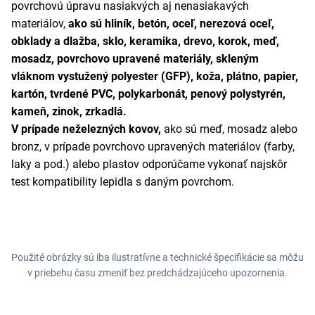
povrchovú úpravu nasiakvých aj nenasiakavých
materiálov,
ako sú hliník, betón, oceľ, nerezová oceľ,
obklady a dlažba, sklo, keramika, drevo, korok, meď,
mosadz, povrchovo upravené materiály, skleným
vláknom vystužený polyester (GFP), koža, plátno, papier,
kartón, tvrdené PVC, polykarbonát, penový polystyrén,
kameň, zinok, zrkadlá.
V prípade neželezných kovov,
ako sú meď, mosadz alebo
bronz, v prípade povrchovo upravených materiálov (farby,
laky a pod.) alebo plastov odporúčame vykonať najskôr
test kompatibility lepidla s daným povrchom.
Použité obrázky sú iba ilustratívne a technické špecifikácie sa môžu
v priebehu času zmeniť bez predchádzajúceho upozornenia.