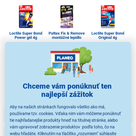
Loctite Super Bond
Pattex Fix & Remove
Loctite Super Bond
Lo
Power gél 4g
montážné lepidlo
Original 4g
4,19 €
4,99 €
3,99 €
Sekundové lepidlá
Sekundové lepidlá
Sekundové lepidlá
S
Chceme vám ponúknuť ten
najlepší zážitok
Aby na našich stránkach fungovalo všetko ako má,
Parametre
používame tzv. cookies. Vďaka nim vám môžeme ponúknuť
tie najhľadanejšie produkty hneď na titulnej stránke, alebo
vám upravovať zobrazenie produktov podľa toho, čo na
Recenzie
(1)
webu hľadáte. Kliknutím na tlačítko „rozumiem“ súhlasíte