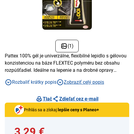
(1)
Pattex 100% gél je univerzálne, flexibilné lepidlo s gélovou
konzistenciou na báze FLEXTEC polyméru bez obsahu
rozpúšťadiel. Ideálne na lepenie a na drobné opravy
namáhaných spojov. Vďaka svojej gélovej konzistencii
Rozbaliť krátky popis
Zobraziť celý popis
nesteká a nekvapká, preto je vhodné aj na aplikáciu na
zvislé povrchy.
Tlač
Zdieľať cez e-mail
Prihlás sa a získaj
lepšie ceny s Planeo+
3,29 €