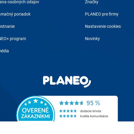
ana osobných údajov
Značky
amačný poriadok
PLANEO pre firmy
stnanie
Nastavenie cookies
EO+ program
Novinky
média