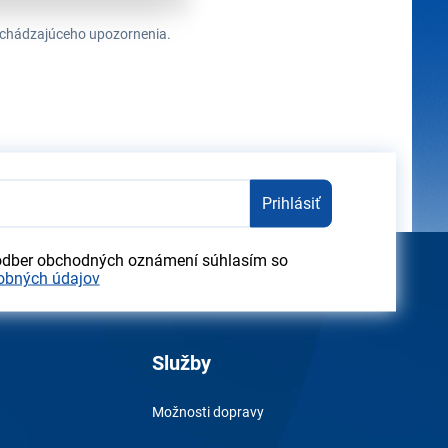
redchádzajúceho upozornenia.
Prihlásiť
odber obchodných oznámení súhlasím so
obných údajov
Služby
Možnosti dopravy