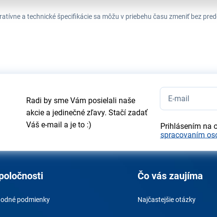
tratívne a technické špecifikácie sa môžu v priebehu času zmeniť bez p
Radi by sme Vám posielali naše
akcie a jedinečné zľavy. Stačí zadať
Váš e-mail a je to :)
Prihlásením na 
spracovaním os
poločnosti
Čo vás zaujíma
odné podmienky
Najčastejšie otázky