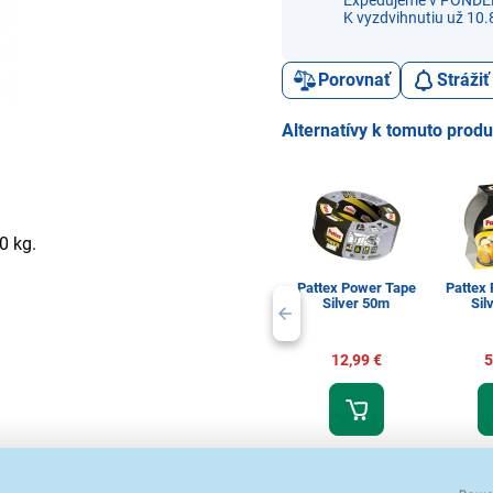
Expedujeme v PONDE
K vyzdvihnutiu už 10.
Porovnať
Stráži
Alternatívy k tomuto prod
0 kg.
Pattex Power Tape
Pattex
Silver 50m
Sil
12,99 €
5
Lepiace pásky
Lepi