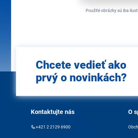
Použité obrázky sú iba ilus
Zadajte
Chcete vedieť ako
e-mail
prvý o novinkách?
Kontaktujte nás
O s
+421 2 2129 6900
Obch