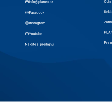
Ochr
info@planeo.sk
Rekl
Facebook
Zame
Instagram
PLAN
Youtube
Pre 
Nájdite si predajňu