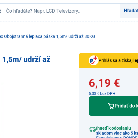
Hľada
ex Obojstranná lepiaca páska 1,5m/ udrží až 80KG
 1,5m/ udrží až
Prihlás sa a získaj
le
6,19 €
5,03 € bez DPH
Pridať do 
Ihneď k odoslaniu
skladom viac ako 5 k