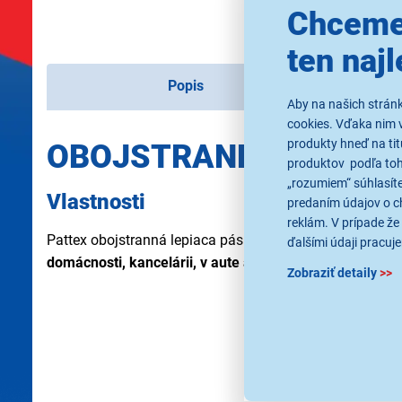
Chceme
ten najl
Popis
Aby na našich strán
cookies. Vďaka nim 
produkty hneď na tit
OBOJSTRANNÁ LEP. PÁ
produktov podľa toho
„rozumiem“ súhlasíte
Vlastnosti
predaním údajov o c
reklám. V prípade že 
Pattex obojstranná lepiaca páska
(1,5 m) udrží až 80 k
ďalšími údaji pracuje
domácnosti, kancelárii, v aute a pod.
Vhodná na použitie v
Zobraziť detaily
>>