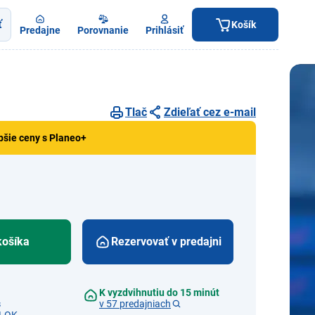
ť
Košík
Predajne
Porovnanie
Prihlásiť
Tlač
Zdieľať cez e-mail
pšie ceny s Planeo+
košíka
Rezervovať v predajni
K vyzdvihnutiu do 15 minút
s
v 57 predajniach