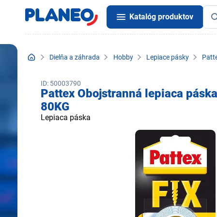
Katalóg produktov
Dielňa a záhrada
Hobby
Lepiace pásky
Patt
ID: 50003790
Pattex Obojstranná lepiaca páska
80KG
Lepiaca páska