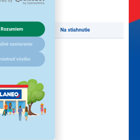
Rozumiem
Na stiahnutie
ilné nastavenie
mietnuť všetko
a fixáciu predmetov v