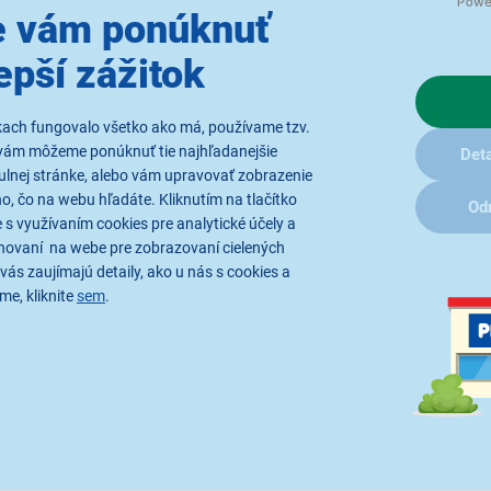
 vám ponúknuť
epší zážitok
Parametre
Recenzie
kach fungovalo všetko ako má, používame tzv.
vám môžeme ponúknuť tie najhľadanejšie
Deta
ulnej stránke, alebo vám upravovať zobrazenie
SKA 1,5M/80KG PATTEX
, čo na webu hľadáte. Kliknutím na tlačítko
Od
 s využívaním cookies pre analytické účely a
hovaní na webe pre zobrazovaní cielených
vás zaujímajú detaily, ako u nás s cookies a
g
. Na lepenie
väčšiny materiálov
. Okamžite pevne lepí.
Ideálna n
me, kliknite
sem
.
 interiéri aj exteriéri.