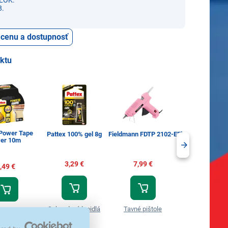
LOK.
8.
ť cenu a dostupnosť
uktu
 Power Tape
Pattex 100% gel 8g
Fieldmann FDTP 2102-E
Fieldmann FDTP 
ver 10m
3,29 €
7,99 €
4,49 €
,49 €
Sekundové lepidlá
Tavné pištole
Tavné pištol
ace pásky