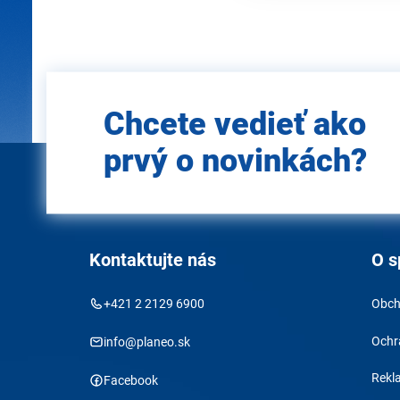
Zadajte
Chcete vedieť ako
e-mail
prvý o novinkách?
Kontaktujte nás
O s
+421 2 2129 6900
Obch
Ochr
info@planeo.sk
Rekl
Facebook