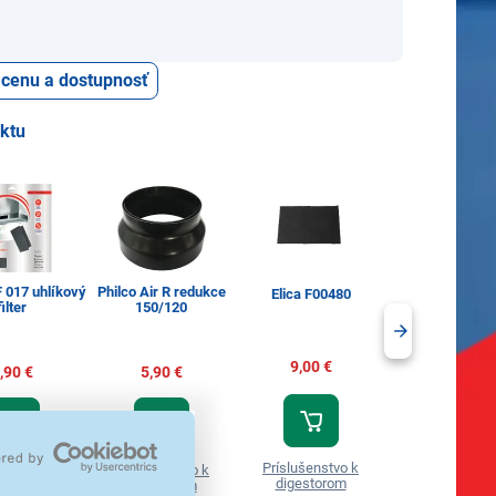
ť cenu a dostupnosť
uktu
 017 uhlíkový
Philco Air R redukce
Elica F00480
Elica KIT0121
filter
150/120
9,00 €
9,00 €
,90 €
5,90 €
Príslušenstvo k
Príslušenstvo
ušenstvo k
Príslušenstvo k
digestorom
digestorom
estorom
digestorom