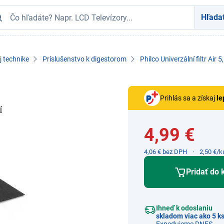
Hľada
j technike
Príslušenstvo k digestorom
Philco Univerzální filtr Air 5,
Prihlás sa a získaj
le
í
4,99 €
4,06 € bez DPH
2,50 €/k
Pridať do 
Ihneď k odoslaniu
skladom viac ako 5 k