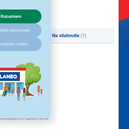
Rozumiem
ilné nastavenie
Na stiahnutie
(1)
mietnuť všetko
redchádzajúceho upozornenia.