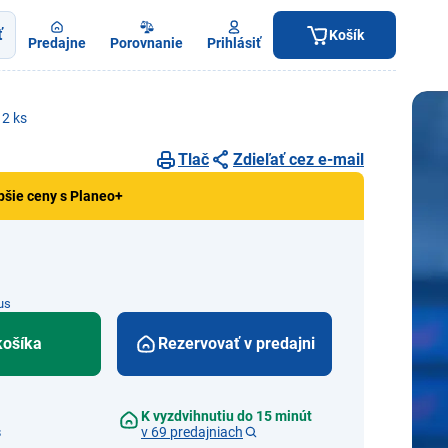
ť
Košík
Predajne
Porovnanie
Prihlásiť
 2 ks
Tlač
Zdieľať cez e-mail
pšie ceny s Planeo+
us
košíka
Rezervovať v predajni
K vyzdvihnutiu do 15 minút
s
v 69 predajniach