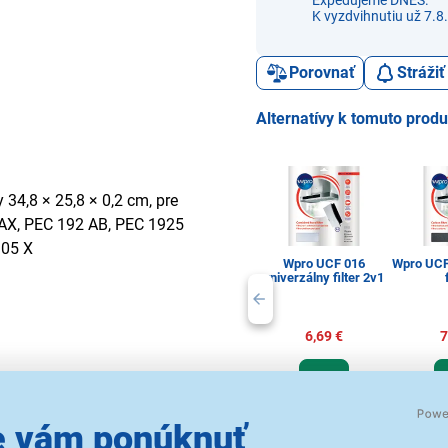
Expedujeme DNES.
K vyzdvihnutiu už 7.8.
Porovnať
Stráži
Alternatívy k tomuto prod
y 34,8 × 25,8 × 0,2 cm, pre
AX, PEC 192 AB, PEC 1925
905 X
Wpro UCF 016
Wpro UCF
univerzálny filter 2v1
6,69 €
7
Príslušenstvo k
Prísl
 vám ponúknuť
digestorom
dig