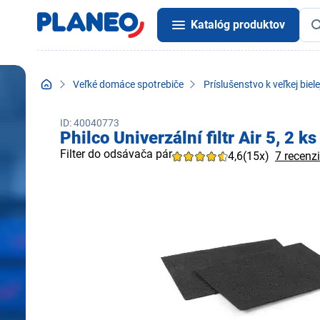
Katalóg produktov
Veľké domáce spotrebiče
Príslušenstvo k veľkej biele
ID: 40040773
Philco Univerzální filtr Air 5, 2 ks
Filter do odsávača pár
4,6
(15x)
7 recenzi