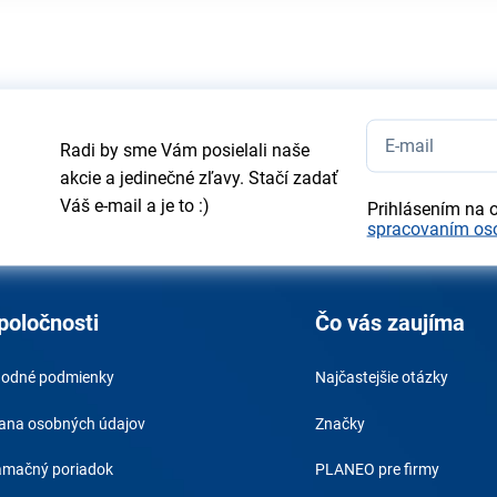
Radi by sme Vám posielali naše
akcie a jedinečné zľavy. Stačí zadať
Váš e-mail a je to :)
Prihlásením na 
spracovaním os
poločnosti
Čo vás zaujíma
odné podmienky
Najčastejšie otázky
ana osobných údajov
Značky
amačný poriadok
PLANEO pre firmy