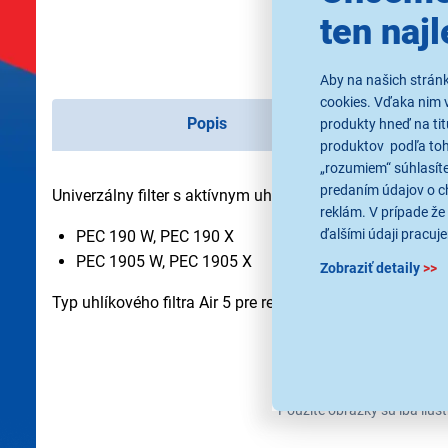
ten najl
Aby na našich strán
cookies. Vďaka nim 
Popis
produkty hneď na tit
produktov podľa toho
„rozumiem“ súhlasíte
predaním údajov o c
Univerzálny filter s aktívnym uhlíkom 50x60 cm pre mo
reklám. V prípade že 
ďalšími údaji pracuje
PEC 190 W, PEC 190 X
PEC 1905 W, PEC 1905 X
Zobraziť detaily
>>
Typ uhlíkového filtra Air 5 pre recirkuláciu len na objedn
Použité obrázky sú iba ilus