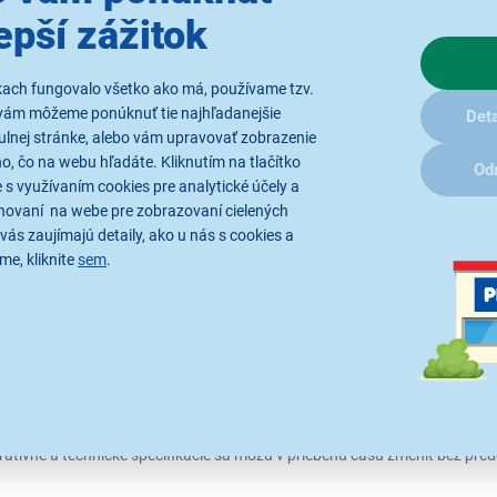
epší zážitok
kach fungovalo všetko ako má, používame tzv.
vám môžeme ponúknuť tie najhľadanejšie
Deta
Parametre
Recenzie
(7)
ulnej stránke, alebo vám upravovať zobrazenie
, čo na webu hľadáte. Kliknutím na tlačítko
Od
 s využívaním cookies pre analytické účely a
hovaní na webe pre zobrazovaní cielených
dely PHILCO:
vás zaujímajú detaily, ako u nás s cookies a
me, kliknite
sem
.
ávku
tratívne a technické špecifikácie sa môžu v priebehu času zmeniť bez p