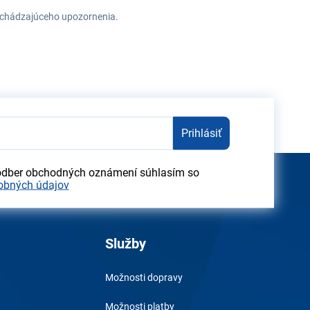
redchádzajúceho upozornenia.
Prihlásiť
odber obchodných oznámení súhlasím so
obných údajov
Služby
Možnosti dopravy
Možnosti platby