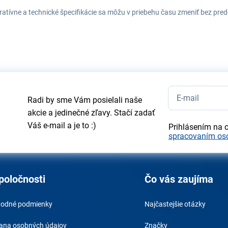
tratívne a technické špecifikácie sa môžu v priebehu času zmeniť bez p
Radi by sme Vám posielali naše
akcie a jedinečné zľavy. Stačí zadať
Váš e-mail a je to :)
Prihlásením na 
spracovaním os
poločnosti
Čo vás zaujíma
odné podmienky
Najčastejšie otázky
ana osobných údajov
Značky