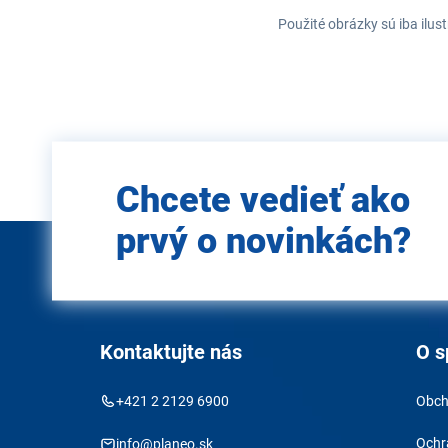
Použité obrázky sú iba ilus
Zadajte
Chcete vedieť ako
e-mail
prvý o novinkách?
Kontaktujte nás
O s
+421 2 2129 6900
Obch
Ochr
info@planeo.sk