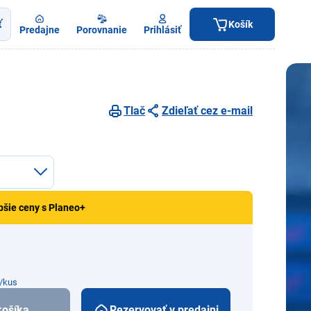
ť
Košík
Predajne
Porovnanie
Prihlásiť
Tlač
Zdieľať cez e-mail
pšie ceny s Planeo+
€/kus
košíka
Rezervovať v predajni