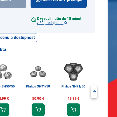
K vyzdvihnutiu do 15 minút
v 50 predajniach
ť cenu a dostupnosť
uktu
Braun 96M Seri
ps SH50/50
Philips SH91/50
Philips SH71/50
Pro+
4,99 €
50,90 €
49,99 €
70,90 €