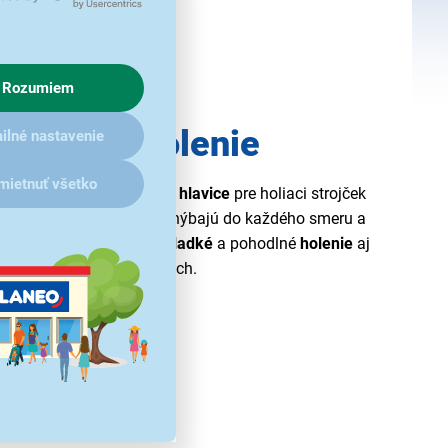
Rozumiem
hladké oholenie
ilné nastavenie
mietnuť všetko
 čepele
3 ks sú
výmenné hlavice
pre holiaci strojček
ovatívne
360° čepele
sa ohýbajú do každého smeru a
šej tváre, čím zaisťujú
hladké
a pohodlné
holenie
aj
ťažko dostupných miestach.