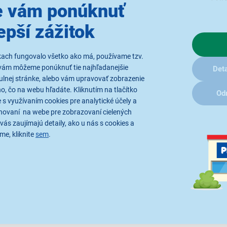
 vám ponúknuť
epší zážitok
kach fungovalo všetko ako má, používame tzv.
Vždy 
vám môžeme ponúknuť tie najhľadanejšie
Deta
ulnej stránke, alebo vám upravovať zobrazenie
, čo na webu hľadáte. Kliknutím na tlačítko
Od
Philips QP430/50
náhradné
 s využívaním cookies pre analytické účely a
Philips OneBlade
. Tieto in
hovaní na webe pre zobrazovaní cielených
prispôsobujú sa kontúram va
vás zaujímajú detaily, ako u nás s cookies a
me, kliknite
sem
.
na 