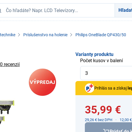
Hľada
 technike
Príslušenstvo na holenie
Philips OneBlade QP430/50
Varianty produktu
Počet kusov v balení
0 recenzií
Prihlás sa a získaj
le
35,99 €
29,26 € bez DPH
12,00 
Pridať do 