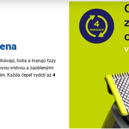
mena
ihávajú, holia a tvarujú fúzy
ovou vrstvou a zaoblenými
ím. Každá čepeľ vydrží až
4