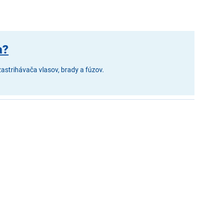
a?
zastrihávača vlasov, brady a fúzov.