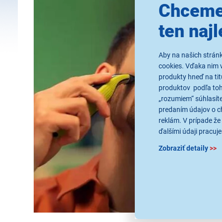
Chceme
ten najl
Aby na našich strán
cookies. Vďaka nim 
produkty hneď na tit
produktov podľa toho
„rozumiem“ súhlasíte
predaním údajov o c
reklám. V prípade že 
ďalšími údaji pracuje
Zobraziť detaily
>>