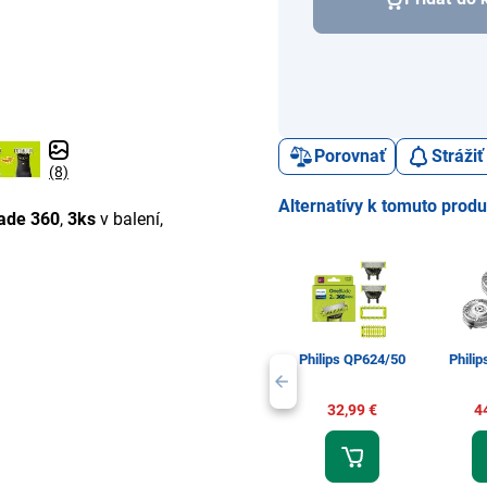
Porovnať
Stráži
(8)
Alternatívy k tomuto prod
ade 360
,
3ks
v balení,
Philips QP624/50
Phili
32,99 €
4