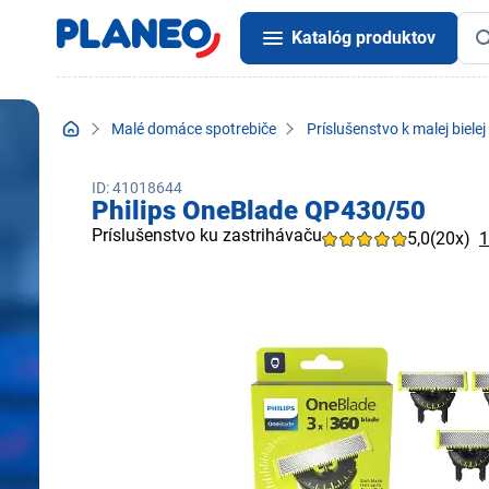
Katalóg produktov
Malé domáce spotrebiče
Príslušenstvo k malej bielej
ID: 41018644
Philips OneBlade QP430/50
Príslušenstvo ku zastrihávaču
5,0
(20x)
1