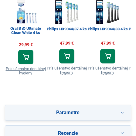
Oral B iO Ultimate
Philips HX9044/87 4 ks
Philips HX9044/88 4 ks
Phil
Clean White 4 ks
47,99 €
47,99 €
29,99 €
Príslušenstvo dentálnej
Príslušenstvo dentálnej
Prís
Príslušenstvo dentálnej
hygieny
hygieny
hygieny
Parametre
Recenzie