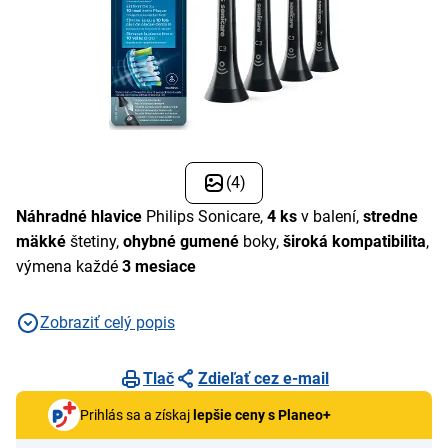
(4)
Náhradné hlavice
Philips Sonicare,
4 ks
v balení,
stredne
mäkké
štetiny,
ohybné gumené
boky,
široká kompatibilita
,
výmena každé
3 mesiace
Zobraziť celý popis
Tlač
Zdieľať cez e-mail
Prihlás sa a získaj
lepšie ceny s Planeo+