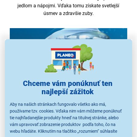
jedlom a nápojmi. Vďaka tomu získate svetlejší
úsmev a zdravšie zuby.
Chceme vám ponúknuť ten
najlepší zážitok
Aby na našich stránkach fungovalo všetko ako má,
používame tzv. cookies. Vďaka nim vám môžeme ponúknuť
tie najhľadanejšie produkty hneď na titulnej stránke, alebo
Precízna starostlivosť
vám upravovať zobrazenie produktov podľa toho, čo na
webu hľadáte. Kliknutím na tlačítko „rozumiem“ súhlasíte
Hlavica Premium Plaque Defense sa vďaka
mäkkým