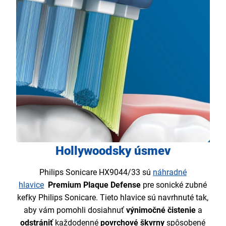
Hollywoodsky úsmev
Philips Sonicare HX9044/33 sú
náhradné
hlavice
Premium Plaque Defense
pre sonické zubné
kefky Philips Sonicare. Tieto hlavice sú navrhnuté tak,
aby vám pomohli dosiahnuť
výnimočné čistenie
a
odstrániť
každodenné
povrchové škvrny
spôsobené