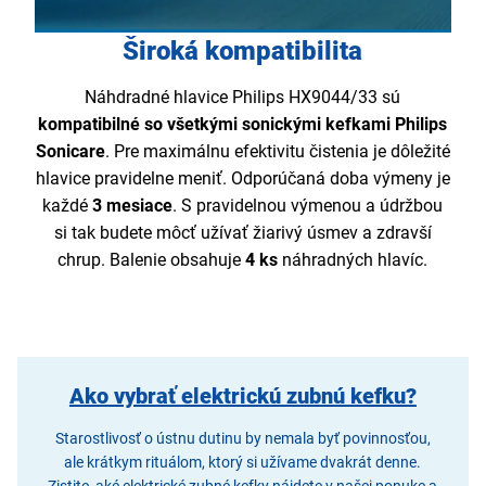
Široká kompatibilita
Náhdradné hlavice Philips HX9044/33 sú
kompatibilné so všetkými sonickými kefkami Philips
Sonicare
. Pre maximálnu efektivitu čistenia je dôležité
hlavice pravidelne meniť. Odporúčaná doba výmeny je
každé
3 mesiace
. S pravidelnou výmenou a údržbou
si tak budete môcť užívať žiarivý úsmev a zdravší
chrup. Balenie obsahuje
4 ks
náhradných hlavíc.
Ako vybrať elektrickú zubnú kefku?
Starostlivosť o ústnu dutinu by nemala byť povinnosťou,
ale krátkym rituálom, ktorý si užívame dvakrát denne.
Zistite, aké elektrické zubné kefky nájdete v našej ponuke a