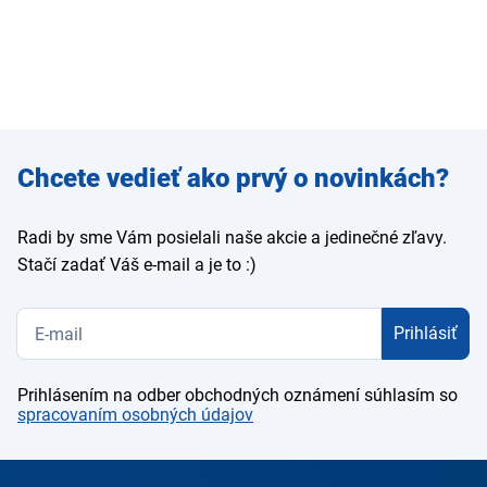
Zadajte
Chcete vedieť ako prvý o novinkách?
e-mail
Radi by sme Vám posielali naše akcie a jedinečné zľavy.
Stačí zadať Váš e-mail a je to :)
Prihlásiť
Prihlásením na odber obchodných oznámení súhlasím so
spracovaním osobných údajov