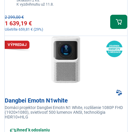
Skladom 2 ks.
K vyzdvihnutiu už 11.8.
2 299,00 €
1 639,19 €
Ušetríte 659,81 € (29%)
VÝPREDAJ
Dangbei Emotn N1white
Domáci projektor Dangbei Emotn N1 White, rozlíšenie 1080P FHD
(1920×1080), svietivosť 500 lumenov ANSI, technológia
HDR10+HLG
Ihneď k odoslaniu