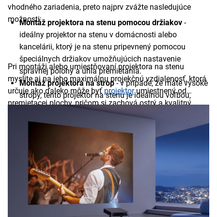
vhodného zariadenia, preto najprv zvážte nasledujúce
možnosti:
Montáž projektora na stenu pomocou držiakov
-
ideálny projektor na stenu v domácnosti alebo
kancelárii, ktorý je na stenu pripevnený pomocou
špeciálnych držiakov umožňujúcich nastavenie
Pri montáži alebo umiestňovaní projektora na stenu
správnej polohy a uhla premietania.
myslite aj na jeho maximálnu projekčnú vzdialenosť, ktorá
Montáž projektora na strop
- v prípade, že máte vysoké
určuje ako ďaleko môže byť
projektor
umiestnený od
stropy, tento projektor na stenu je ideálnou voľbou,
premietacej plochy, pričom si zachová ostrý a kvalitný
pretože vám pomôže získať viac priestoru na stole
obraz. Pri výbere projektora na stenu preto zohľadnite aj
alebo poličke.
veľkosť miestnosti, v ktorej ho plánujete používať. Bežné
Prenosné mini projektory na stenu
- tento typ
premietačky na stenu vytvárajú
80 až 100 palcový obraz
projektora má menšie rozmery a nižšiu hmotnosť
zo vzdialenosti približne 2 až 3 metre
.
vďaka čomu si ho môžete vziať kamkoľvek so sebou
(napríklad na chatu alebo dovolenku) a umiestniť
jednoducho na stôl či poličku.