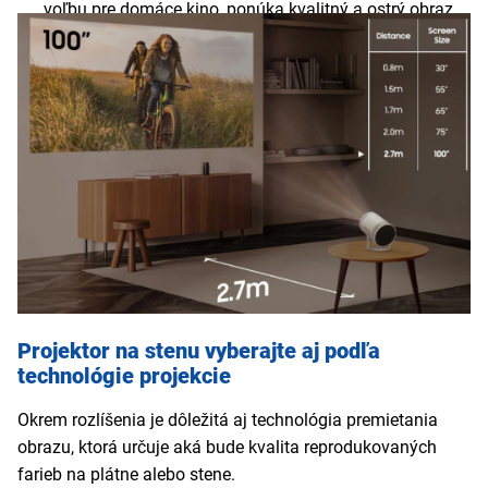
voľbu pre domáce kino, ponúka kvalitný a ostrý obraz
zo vzdialenosti 2 až 3 m.
4K (3840×2160)
- perfektné pre filmových nadšencov a
veľké plátna. Ideálne na sledovanie z väčších
vzdialeností (viac ako 4 metre).
X GA alebo SXGA (1024×768 / 1280×1024)
- ideálne
na prezentácie s väčším množstvom textu a
jednoduchou grafikou.
UXGA
- premietačky na stenu s HD kvalitou a pomerom
strán 16:10, vhodné pre profesionálne aplikácie.
Projektor na stenu vyberajte aj podľa
technológie projekcie
Okrem rozlíšenia je dôležitá aj technológia premietania
obrazu, ktorá určuje aká bude kvalita reprodukovaných
farieb na plátne alebo stene.