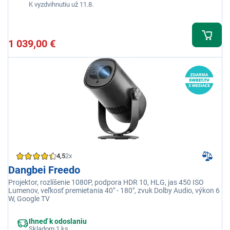
K vyzdvihnutiu už 11.8.
1 039,00 €
4,5
2x
Dangbei Freedo
Projektor, rozlíšenie 1080P, podpora HDR 10, HLG, jas 450 ISO
Lumenov, veľkosť premietania 40" - 180", zvuk Dolby Audio, výkon 6
W, Google TV
Ihneď k odoslaniu
Skladom 1 ks.