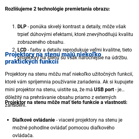
Rozlišujeme 2 technológie premietania obrazu:
DLP
- ponúka skvelý kontrast a detaily, môže však
trpieť dúhovými efektami, ktoré znevýhodňujú kvalitu
zobrazeného obsahu.
LCD
- farby a detaily reprodukuje veľmi kvalitne, tieto
Projektory na stenu majú niekoľko
projektory na stenu sú však náročnejšie na údržbu.
praktických funkcií
Projektory na stenu môžu mať niekoľko užitočných funkcií,
ktoré vám spríjemnia používanie zariadenia. Ak si kupujete
mini projektor na stenu, uistite sa, že má
USB port
- je
dôležitý na prehrávanie obsahu priamo z externých
Projektor na stenu môže mať tieto funkcie a vlastnosti:
zariadení.
Diaľkové ovládanie
- viaceré projektory na stenu je
možné pohodlne ovládať pomocou diaľkového
ovládača.