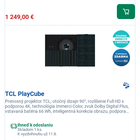
1 249,00 €
TCL PlayCube
Prenosný projektor TCL, otočný dizajn 90°, rozlíšenie Full HD s
podporou 4K, technológia Immerci Color, zvuk Dolby Digital Plus,
vstavaná batéria 66 Wh, inteligentná korekcia obrazu, podpora
Netflix, Google TV, Google Cast, veľkosť obrazu až 150", svetelný
výkon 750 lm, Wi-Fi, Bluetooth, HDMI, USB, Jack 3,5 mm
Ihneď k odoslaniu
Skladom 1 ks.
K vyzdvihnutiu už 11.8.