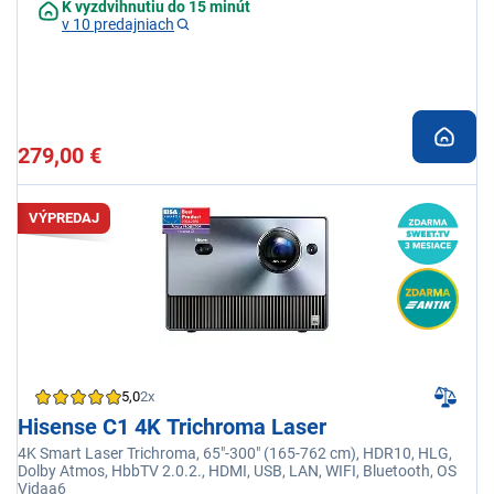
K vyzdvihnutiu do 15 minút
v 10 predajniach
279,00 €
VÝPREDAJ
5,0
2x
Hisense C1 4K Trichroma Laser
4K Smart Laser Trichroma, 65"-300" (165-762 cm), HDR10, HLG,
Dolby Atmos, HbbTV 2.0.2., HDMI, USB, LAN, WIFI, Bluetooth, OS
Vidaa6