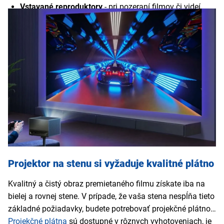
Vstavané reproduktory
- pri pozeraní filmov či videí
oceníte ak má premietačka na stenu aj zabudované
reproduktory.
Bezdrôtové pripojenie
- niektoré premietačky na stenu
podporujú WiFi alebo bluetooth, čo umožňuje
prehrávanie prezentácií, filmov a videí z externých
zariadení bez potreby káblov.
PiP (Picture in Picture)
- funkcia, ktorá umožňuje
premietať až dve rôzne videá alebo prezentácie naraz.
USB
- vďaka USB portu projektor na stenu jednoducho
pripojíte k PC, notebooku či externému disku.
Projektor na stenu si vyžaduje kvalitné plátno
Kvalitný a čistý obraz premietaného filmu získate iba na
bielej a rovnej stene. V prípade, že vaša stena nespĺňa tieto
základné požiadavky, budete potrebovať projekčné plátno.
Projekčné plátna
sú dostupné v rôznych vyhotoveniach, je