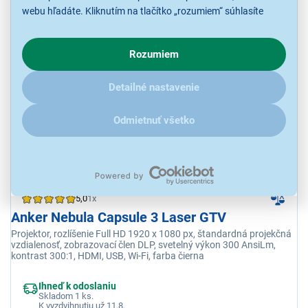
webu hľadáte. Kliknutím na tlačítko „rozumiem“ súhlasíte
s využívaním cookies pre analytické účely a predaním údajov
o chovaní na webe pre zobrazovaní cielených reklám.
2 599,00 €
Rozumiem
V prípade že vás zaujímajú detaily, ako u nás s cookies a
ďalšími údaji pracujeme, kliknite
sem
.
Detailné nastavenie
Odmietnuť všetko
5,0
1x
Anker Nebula Capsule 3 Laser GTV
Projektor, rozlíšenie Full HD 1920 x 1080 px, štandardná projekčná
vzdialenosť, zobrazovací člen DLP, svetelný výkon 300 AnsiLm,
kontrast 300:1, HDMI, USB, Wi-Fi, farba čierna
Ihneď k odoslaniu
Skladom 1 ks.
K vyzdvihnutiu už 11.8.