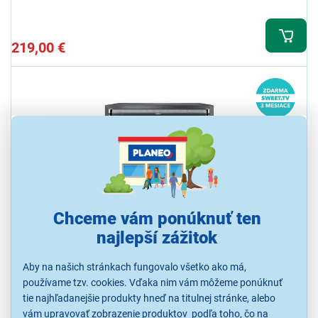
219,00 €
Chceme vám ponúknuť ten
Hisense PX3-PRO
najlepší zážitok
Projektor 4K Smart, rozlíšenie 3840 × 2160, kontrast 3000:1,
projekčná vzdialenosť štandardná, svetelný výkon 3000, typ
svetelného zdroja laser, ochrana očí, Zoom, OS Vidaa U9, Harman
Aby na našich stránkach fungovalo všetko ako má,
Kardon reproduktory 50W
používame tzv. cookies. Vďaka nim vám môžeme ponúknuť
Ihneď k odoslaniu
tie najhľadanejšie produkty hneď na titulnej stránke, alebo
Skladom 1 ks.
K vyzdvihnutiu už 11.8.
vám upravovať zobrazenie produktov podľa toho, čo na