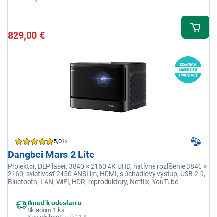
829,00 €
5,0
1x
Dangbei Mars 2 Lite
Projektor, DLP laser, 3840 × 2160 4K UHD, natívne rozlíšenie 3840 ×
2160, svietivosť 2450 ANSI lm, HDMI, slúchadlový výstup, USB 2.0,
Bluetooth, LAN, WiFi, HDR, reproduktory, Netflix, YouTube
Ihneď k odoslaniu
Skladom 1 ks.
K vyzdvihnutiu už 11.8.