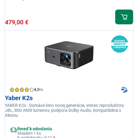
479,00 €
4,3
6x
Yaber K2s
YABER K2s - Domáce kino novej generácie, stereo reproduktory
JBL, 800 ANSI lumenov, podpora Dolby Audio, kompatibilná s
Alexou.
Ihneď k odoslaniu
Skladom 1 ks.
K vyzdvihnutiu už 11.8.