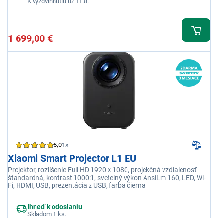
K vyzdvihnutiu už 11.8.
1 699,00 €
5,0
1x
Xiaomi Smart Projector L1 EU
Projektor, rozlíšenie Full HD 1920 × 1080, projekčná vzdialenosť
štandardná, kontrast 1000:1, svetelný výkon AnsiLm 160, LED, Wi-
Fi, HDMI, USB, prezentácia z USB, farba čierna
Ihneď k odoslaniu
Skladom 1 ks.