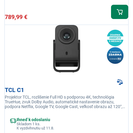
789,99 €
TCL C1
Projektor TCL, rozlíšenie Full HD s podporou 4K, technológia
TrueHue, zvuk Dolby Audio, automatické nastavenie obrazu,
podpora Netflix, Google TV, Google Cast, veľkosť obrazu až 120",
svetelný výkon 230 lm, Wi-Fi, Bluetooth, diaľkové ovládanie, HDMI,
USB-A, Jack 3,5 mm
Ihneď k odoslaniu
Skladom 1 ks.
K vyzdvihnutiu už 11.8.