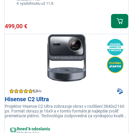
K vyzdvihnutiu už 11.8.
499,00 €
5,0
4x
Hisense C2 Ultra
Projektor Hisense C2 Ultra zobrazuje obraz v rozlíšení 3840x2160
px. Formát obrazu je 16x9 a v tomto formáte je najlepšie zvoliť
premietacie plátno. Technológia zodpovedná za vynikajúcu kvalitu
obrazu je DLP. Maximálny jas projektora Hisense C2 Ultra je 3000
ansi lúmenov. Najvyšší dosiahnuteľný kontrast projektora Hisense
Ihneď k odoslaniu
C2 Ultra je 2000000:1. Projektor váži iba 6,3 kg.