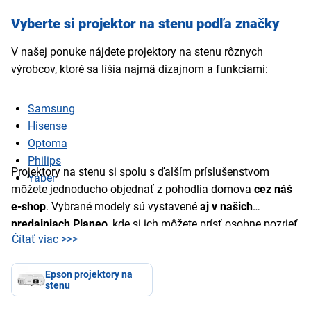
Vyberte si projektor na stenu podľa značky
V našej ponuke nájdete projektory na stenu rôznych
výrobcov, ktoré sa líšia najmä dizajnom a funkciami:
Samsung
Hisense
Optoma
Philips
Projektory na stenu si spolu s ďalším príslušenstvom
Yaber
môžete jednoducho objednať z pohodlia domova
cez náš
e-shop
. Vybrané modely sú vystavené
aj v našich
predajniach Planeo
, kde si ich môžete prísť osobne pozrieť
Čítať viac >>>
a zakúpiť.
Epson projektory na
stenu