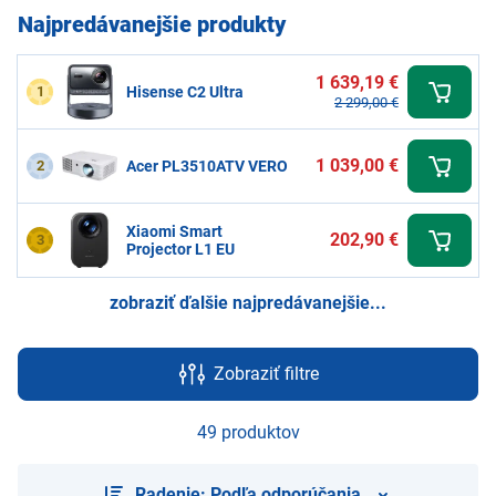
Najpredávanejšie produkty
1 639,19 €
1
Hisense C2 Ultra
2 299,00 €
1 039,00 €
2
Acer PL3510ATV VERO
Xiaomi Smart
202,90 €
3
Projector L1 EU
zobraziť ďalšie najpredávanejšie...
Zobraziť filtre
49 produktov
Radenie: Podľa odporúčania