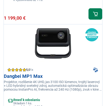
1 199,00 €
5,0
1x
Dangbei MP1 Max
Projektor, rozlíšenie 4K UHD, jas 3100 ISO lúmenov, trojitý laserový
+ LED hybridný svetelný zdroj, automatická optimalizácia obrazu
pomocou InstanPro AI, frekvencia až 240 Hz (1080p), zvuk v kine s
hlbokými basmi, HDMI, USB, Jack, Bluetooth, WLAN
Ihneď k odoslaniu
Skladom 1 ks.