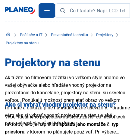
Počítače a IT
Prezentačná technika
Projektory
Projektory na stenu
Projektory na stenu
Ak túžite po filmovom zážitku vo veľkom štýle priamo vo
vašej obývačke alebo hľadáte vhodný projektor na
prezentácie do kancelárie, projektory na stenu sú skvelou
voľbou. Ponúkajú možnosť premietať obraz vo veľkom
Ako si vybrať vhodný projektor na stenu?
formáte a dokážu plne nahradiť bežné televízory. Poradíme
vám ako si vybrať vhodný projektor na stenu a aké
Výber ideálneho projektora na stenu závisí od niekoľkých
parametre sledovať pri jeho kúpe.
faktorov, ako je napríklad
spôsob jeho montáže
či
typ
priestoru
, v ktorom ho plánujete používať. Pri výbere