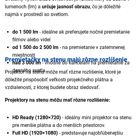
lumenoch (lm) a
určuje jasnosť obrazu
, čo je dôležité
najmä v prostredí so svetlom.
do 1 500 lm
- ideálne ak preferujete nočné premietanie
filmov alebo videí
od 1 500 do 2 500 lm
- na premietanie v zatemnenej
miestnosti
Premietačky na stenu majú rôzne rozlíšenie
nad 3 000 lm
- vhodné do kancelárií na premietanie za
denného svetla
Projektor na stenu môže mať rôzne rozlíšenie, ktoré je
dôležité prispôsobiť veľkosti projekčného plátna a
vzdialenosti, z ktorej budete obraz sledovať.
Projektory na stenu môžu mať rôzne rozlíšenie:
HD Ready (1280×720)
- ideálny mini projektor na stenu
pre menšie plátna a do menších priestorov.
Full HD (1920×1080)
- predstavuje najobľúbenejšiu