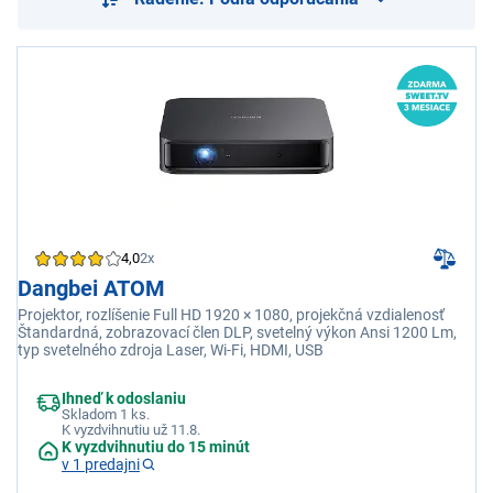
4,0
2x
Dangbei ATOM
Projektor, rozlíšenie Full HD 1920 × 1080, projekčná vzdialenosť
Štandardná, zobrazovací člen DLP, svetelný výkon Ansi 1200 Lm,
typ svetelného zdroja Laser, Wi-Fi, HDMI, USB
Ihneď k odoslaniu
Skladom 1 ks.
K vyzdvihnutiu už 11.8.
K vyzdvihnutiu do 15 minút
v 1 predajni