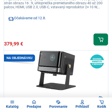
strán obrazu 16 : 9, uhlopriečka premietaného obrazu 40 až 200
palcov, HDMI, USB 2.0, USB-C, vstavaný reproduktor 2× 10 W,
hlučnosť 28 Db, diaľkové ovládanie
Očakávame od 12.8.
379,99 €
NA OBJEDNÁVKU
Dangbei MARS PRO 2 + držiak
Katalóg
Predajne
Porovnanie
Prihlásiť
Košík
Projektor a držiak, rozlíšenie 4K - UHD 3840 × 2161, projekčná