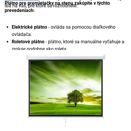
Plátno pre premietačky na stenu zakúpite v týchto
iba na vás, pre ktoré sa rozhodnete.
prevedeniach:
Elektrické plátno
- ovláda sa pomocou diaľkového
ovládača.
Roletové plátno
- plátno, ktoré sa manuálne vyťahuje a
zroluje podobne ako roleta.
Statívové plátno
- prenosné plátno na nastaviteľnom
stavíte, ktoré sa najčastejšie používa na prezentácie.
Green screen plátno
- špeciálne zelené plátno, ktoré sa
používa na digitálne odstraňovanie pozadia vo videách
a fotografiách.
Čierne plátno
- čierny povrch plátna umožňuje lepšie
zobrazenie obrazu v tmavých miestnostiach.