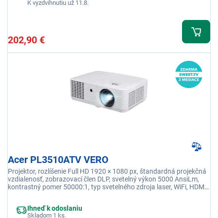
K vyzdvihnutiu už 11.8.
202,90 €
Acer PL3510ATV VERO
Projektor, rozlíšenie Full HD 1920 × 1080 px, štandardná projekčná
vzdialenosť, zobrazovací člen DLP, svetelný výkon 5000 AnsiLm,
kontrastný pomer 50000:1, typ svetelného zdroja laser, WiFi, HDMI,
VGA, USB
Ihneď k odoslaniu
Skladom 1 ks.