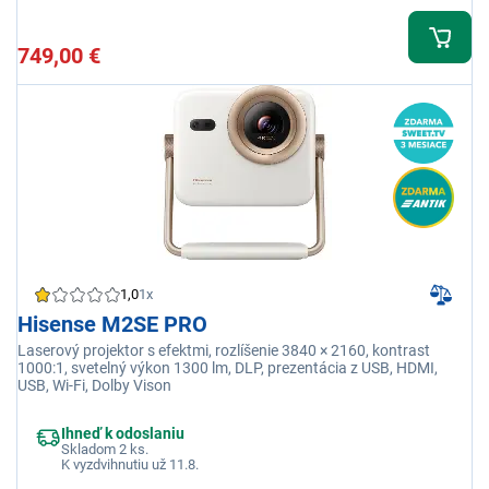
749,00 €
1,0
1x
Hisense M2SE PRO
Laserový projektor s efektmi, rozlíšenie 3840 × 2160, kontrast
1000:1, svetelný výkon 1300 lm, DLP, prezentácia z USB, HDMI,
USB, Wi-Fi, Dolby Vison
Ihneď k odoslaniu
Skladom 2 ks.
K vyzdvihnutiu už 11.8.