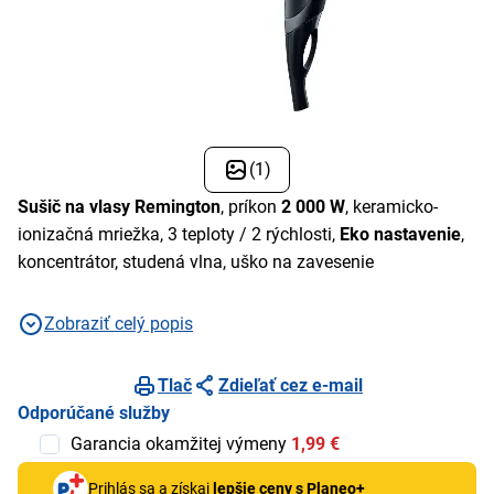
(1)
Sušič na vlasy Remington
, príkon
2 000 W
, keramicko-
ionizačná mriežka, 3 teploty / 2 rýchlosti,
Eko nastavenie
,
koncentrátor, studená vlna, uško na zavesenie
Zobraziť celý popis
Tlač
Zdieľať cez e-mail
Odporúčané služby
Garancia okamžitej výmeny
1,99 €
Prihlás sa a získaj
lepšie ceny s Planeo+