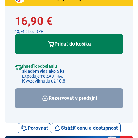
16,90 €
13,74 € bez DPH
Pridať do košíka
Ihneď k odoslaniu
skladom viac ako 5 ks
Expedujeme ZAJTRA.
K vyzdvihnutiu už 10.8.
Rezervovať v predajni
Porovnať
Strážiť cenu a dostupnosť