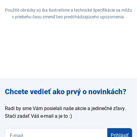
Použité obrázky sú iba ilustratívne a technické špecifikácie sa môžu
v priebehu času zmeniť bez predchádzajúceho upozornenia.
Zadajte
Chcete vedieť ako prvý o novinkách?
e-mail
Radi by sme Vám posielali naše akcie a jedinečné zľavy.
Stačí zadať Váš e-mail a je to :)
Prihlásiť