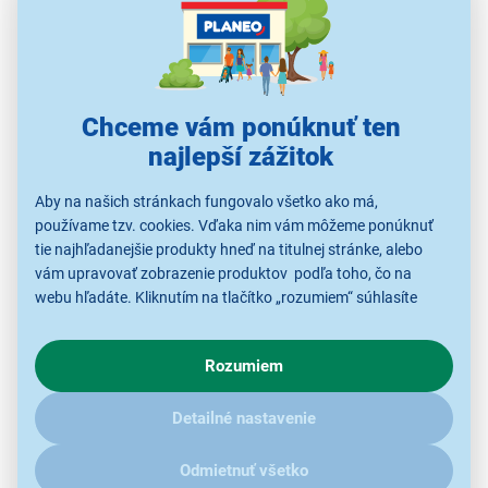
Chceme vám ponúknuť ten
najlepší zážitok
Aby na našich stránkach fungovalo všetko ako má,
používame tzv. cookies. Vďaka nim vám môžeme ponúknuť
tie najhľadanejšie produkty hneď na titulnej stránke, alebo
vám upravovať zobrazenie produktov podľa toho, čo na
webu hľadáte. Kliknutím na tlačítko „rozumiem“ súhlasíte
s využívaním cookies pre analytické účely a predaním údajov
o chovaní na webe pre zobrazovaní cielených reklám.
Rozumiem
V prípade že vás zaujímajú detaily, ako u nás s cookies a
Krásny účes na každý deň
ďalšími údaji pracujeme, kliknite
sem
.
Detailné nastavenie
Tento krásny sušič na vlasy Remington D3010 je
perfektný
na vytvorenie super hladkých štýlov
. S
Odmietnuť všetko
výkonom 2 000 W a
keramicko-ionizačnou mriežkou