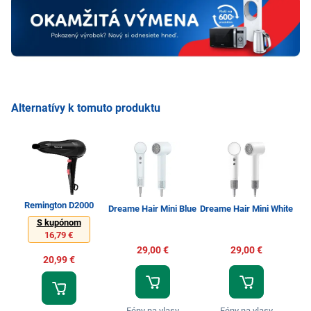
Alternatívy k tomuto produktu
Remington D2000
D
Dreame Hair Mini Blue
Dreame Hair Mini White
S kupónom
16,79 €
29,00 €
29,00 €
20,99 €
Fény na vlasy
Fény na vlasy