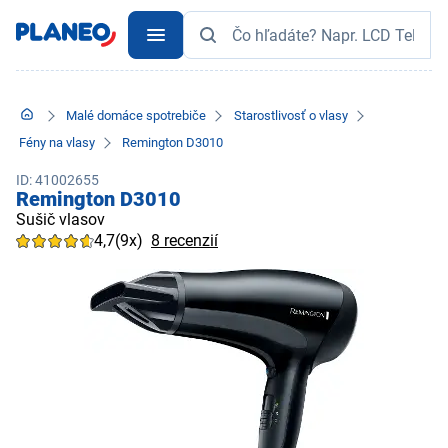
Malé domáce spotrebiče
Starostlivosť o vlasy
Fény na vlasy
Remington D3010
ID: 41002655
Remington D3010
Sušič vlasov
4,7
(9x)
8 recenzií