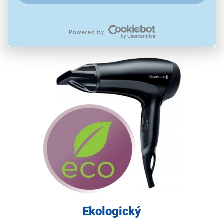
Vám umožní vytvoriť krásne hladký účes každý deň -
akýkoľvek štýl chcete vytvoriť.
Ekologický