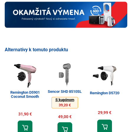
Alternatívy k tomuto produktu
Sencor SHD 8510SL
Remington D5901
Remington D5720
R
Coconut Smooth
S kupónom
39,20 €
29,99 €
31,90 €
49,00 €