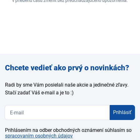
v priebehu času zmeniť bez predchádzajúceho upozornenia.
Zadajte
Chcete vedieť ako prvý o novinkách?
e-mail
Radi by sme Vám posielali naše akcie a jedinečné zľavy.
Stačí zadať Váš e-mail a je to :)
Prihlásiť
Prihlásením na odber obchodných oznámení súhlasím so
spracovaním osobných údajov