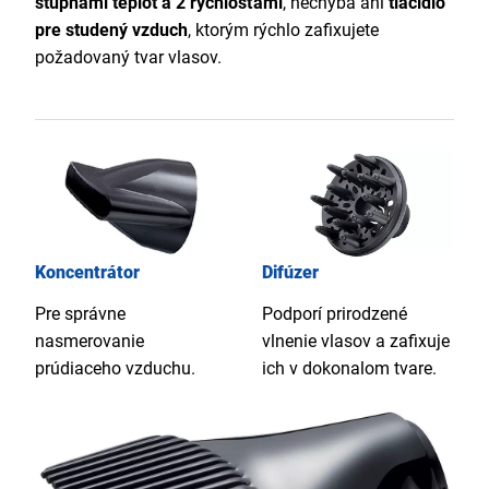
stupňami teplôt a 2 rýchlosťami
, nechýba ani
tlačidlo
pre studený vzduch
, ktorým rýchlo zafixujete
požadovaný tvar vlasov.
Koncentrátor
Difúzer
Pre správne
Podporí prirodzené
nasmerovanie
vlnenie vlasov a zafixuje
prúdiaceho vzduchu.
ich v dokonalom tvare.