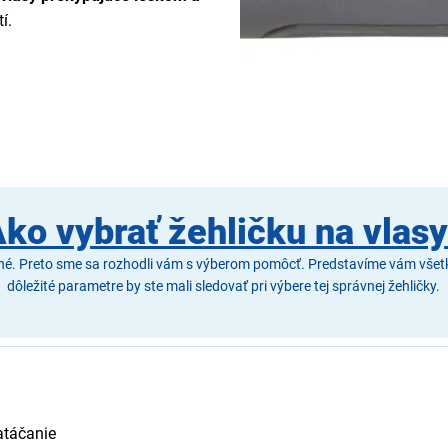
í.
ko vybrať žehličku na vlas
ché. Preto sme sa rozhodli vám s výberom pomôcť. Predstavíme vám všetky 
dôležité parametre by ste mali sledovať pri výbere tej správnej žehličky.
atáčanie