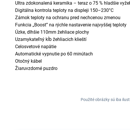
Ultra zdokonalená keramika – teraz o 75 % hladšie vyže
Digitálna kontrola teploty na displeji 150–230°C
Zámok teploty na ochranu pred nechcenou zmenou
Funkcia „Boost” na rýchle nastavenie najvyššej teploty
Úzke, dlhšie 110mm žehliace plochy
Uzamykateľný kĺb žehliacich klieští
Celosvetové napätie
Automatické vypnutie po 60 minútach
Otočný kábel
Žiaruvzdorné puzdro
Použité obrázky sú iba ilus