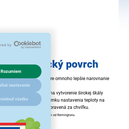
ný keramický povrch
Rozumiem
h je teraz
o 75% hladší
pre omnoho lepšie narovnanie
ilné nastavenie
a lepšie výsledky.*
e všetko, čo potrebujete na vytvorenie širokej škály
mietnuť všetko
hriatiu za 15 sekúnd
a zámku nastavenia teploty na
enou zmenou, budete pripravená za chvíľku.
o zdokonaleným keramickým povrchom od Remingtonu