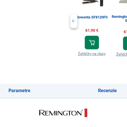
Remingt
Rowenta SF8120F0
S
61,90 €
6
Žehličky na vlasy
Žehlič
Parametre
Recenzie