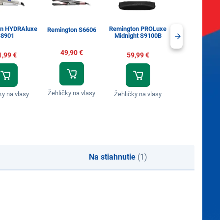
on HYDRAluxe
Remington PROLuxe
Remington S6606
Remington S9
8901
Midnight S9100B
49,90 €
49,90 €
1,99 €
59,99 €
Žehličky na vlasy
Žehličky na vl
ky na vlasy
Žehličky na vlasy
Na stiahnutie
(1)