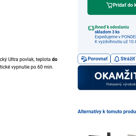
Pridať do 
Ihneď k odoslaniu
skladom 3 ks
Expedujeme v PONDE
K vyzdvihnutiu už 10.
Porovnať
Stráži
ický Ultra povlak, teplota
do
tické vypnutie po 60 min.
Alternatívy k tomuto prod