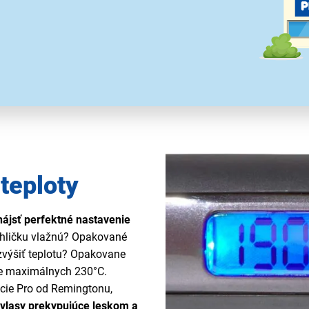
 teploty
nájsť perfektné nastavenie
ehličku vlažnú? Opakované
e zvýšiť teplotu? Opakovane
ete maximálnych 230°C.
kcie Pro od Remingtonu,
vlasy prekypujúce leskom a