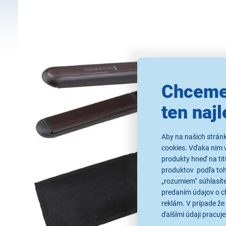
Chceme
ten najl
Aby na našich strán
cookies. Vďaka nim 
produkty hneď na tit
produktov podľa toho
„rozumiem“ súhlasíte
predaním údajov o c
reklám. V prípade že 
ďalšími údaji pracuje