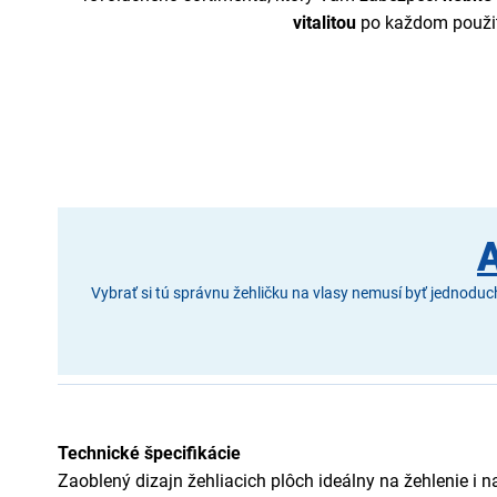
vitalitou
po každom použit
A
Vybrať si tú správnu žehličku na vlasy nemusí byť jednodu
Technické špecifikácie
Zaoblený dizajn žehliacich plôch ideálny na žehlenie i n