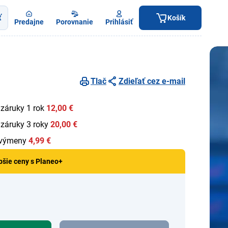
ť
Košík
Predajne
Porovnanie
Prihlásiť
Tlač
Zdieľať cez e-mail
 záruky 1 rok
12,00 €
 záruky 3 roky
20,00 €
 výmeny
4,99 €
pšie ceny s Planeo+