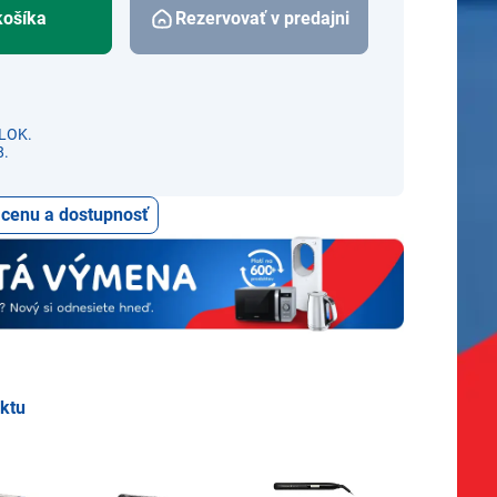
košíka
Rezervovať v predajni
LOK.
8.
ť cenu a dostupnosť
uktu