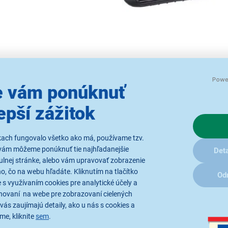
 vám ponúknuť
epší zážitok
Zdokonale
kach fungovalo všetko ako má, používame tzv.
Zdokonalený keramický povrc
vám môžeme ponúknuť tie najhľadanejšie
Deta
ulnej stránke, alebo vám upravovať zobrazenie
Žehlička PRO-Sleek & Curl j
, čo na webu hľadáte. Kliknutím na tlačítko
Od
štýlov. Vďaka
rýchlemu za
 s využívaním cookies pre analytické účely a
ochranu pred nechc
hovaní na webe pre zobrazovaní cielených
*vs. žehlička s
vás zaujímajú detaily, ako u nás s cookies a
me, kliknite
sem
.