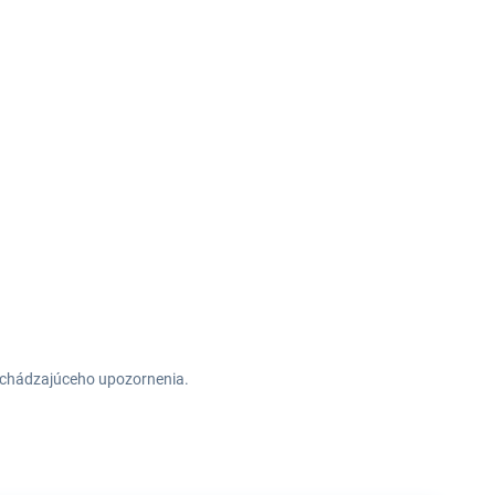
redchádzajúceho upozornenia.