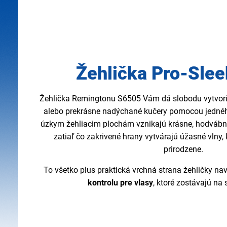
Žehlička Pro-Slee
Žehlička Remingtonu S6505 Vám dá slobodu vytvor
alebo prekrásne nadýchané kučery pomocou jednéh
úzkym žehliacim plochám vznikajú krásne, hodvábne 
zatiaľ čo zakrivené hrany vytvárajú úžasné vlny,
prirodzene.
To všetko plus praktická vrchná strana žehličky na
kontrolu pre vlasy
, ktoré zostávajú na