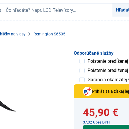
Hľada
hličky na vlasy
Remington S6505
Odporúčané služby
Poistenie predĺženej
Poistenie predĺženej
Garancia okamžitej
Prihlás sa a získaj
le
45,90 €
37,32 € bez DPH