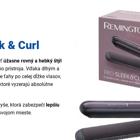
k & Curl
iť
úžasne rovný a hebký štýl
o prístroja. Vďaka dlhým a
ťahy po celej dĺžke vlasov,
 ktoré vyzerajú absolútne
vyše, ktorá zabezpečí
lepšiu
 svojom mieste.