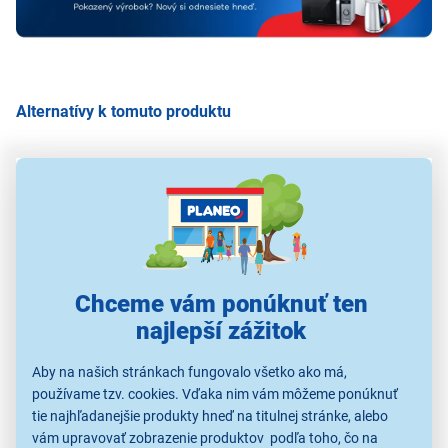
Alternatívy k tomuto produktu
Retlux RCT 017
Retlux RSB A369F
Retlux RTB 101
S kupónom
S kupónom
Chceme vám ponúknuť ten
9,27 €
5,63 €
najlepší zážitok
10,29 €
10,90 €
9,39 €
Aby na našich stránkach fungovalo všetko ako má,
používame tzv. cookies. Vďaka nim vám môžeme ponúknuť
tie najhľadanejšie produkty hneď na titulnej stránke, alebo
Elektroinštalačný
Elektroinštalačný
Elektroinštalačný
E
materiál
materiál
materiál
vám upravovať zobrazenie produktov podľa toho, čo na