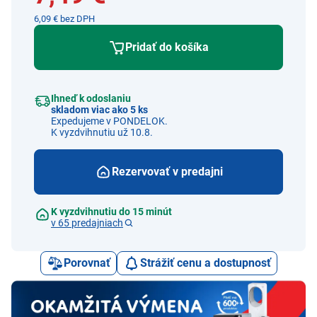
6,09 € bez DPH
Pridať do košíka
Ihneď k odoslaniu
skladom viac ako 5 ks
Expedujeme v PONDELOK.
K vyzdvihnutiu už 10.8.
Rezervovať v predajni
K vyzdvihnutiu do 15 minút
v 65 predajniach
Porovnať
Strážiť cenu a dostupnosť