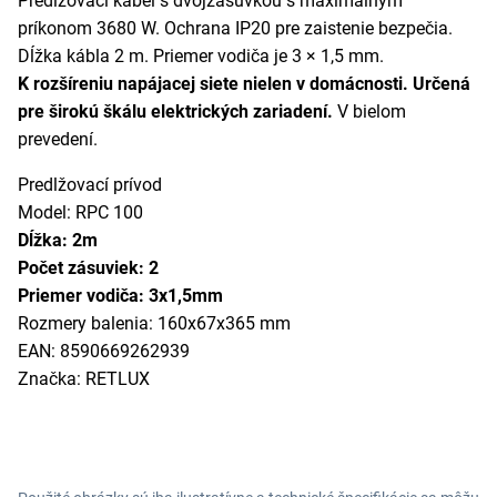
Predlžovací kábel s dvojzásuvkou s maximálnym
príkonom 3680 W. Ochrana IP20 pre zaistenie bezpečia.
Dĺžka kábla 2 m. Priemer vodiča je 3 × 1,5 mm.
K rozšíreniu napájacej
siete nielen v domácnosti. Určená
pre širokú škálu elektrických zariadení.
V bielom
prevedení.
Predlžovací prívod
Model: RPC 100
Dĺžka: 2m
Počet zásuviek: 2
Priemer vodiča: 3x1,5mm
Rozmery balenia: 160x67x365 mm
EAN: 8590669262939
Značka: RETLUX