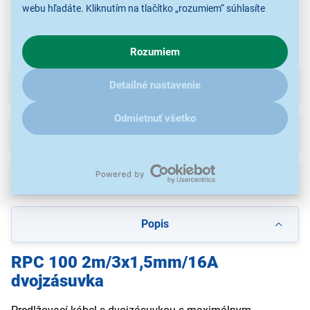
webu hľadáte. Kliknutím na tlačítko „rozumiem“ súhlasíte
s využívaním cookies pre analytické účely a predaním údajov
o chovaní na webe pre zobrazovaní cielených reklám.
Rozumiem
V prípade že vás zaujímajú detaily, ako u nás s cookies a
ďalšími údaji pracujeme, kliknite
sem
.
Parametre
Detailné nastavenie
Odmietnuť všetko
Recenzie
(6)
Na stiahnutie
Popis
RPC 100 2m/3x1,5mm/16A
dvojzásuvka