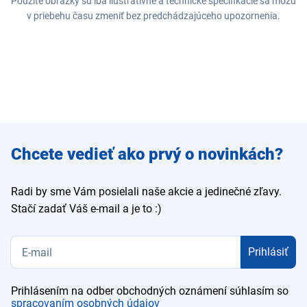
Použité obrázky sú iba ilustratívne a technické špecifikácie sa môžu
v priebehu času zmeniť bez predchádzajúceho upozornenia.
Zadajte
Chcete vedieť ako prvý o novinkách?
e-mail
Radi by sme Vám posielali naše akcie a jedinečné zľavy.
Stačí zadať Váš e-mail a je to :)
Prihlásiť
Prihlásením na odber obchodných oznámení súhlasím so
spracovaním osobných údajov