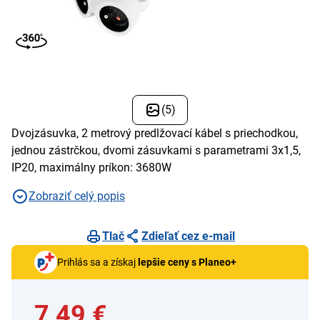
(5)
Dvojzásuvka, 2 metrový predlžovací kábel s priechodkou,
jednou zástrčkou, dvomi zásuvkami s parametrami 3x1,5,
IP20, maximálny príkon: 3680W
Zobraziť celý popis
Tlač
Zdieľať cez e-mail
Prihlás sa a získaj
lepšie ceny s Planeo+
7,49 €