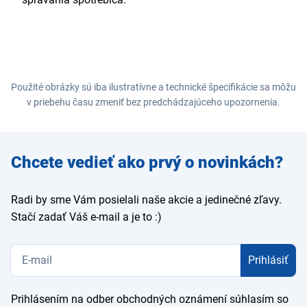
Použité obrázky sú iba ilustratívne a technické špecifikácie sa môžu
v priebehu času zmeniť bez predchádzajúceho upozornenia.
Zadajte
Chcete vedieť ako prvý o novinkách?
e-mail
Radi by sme Vám posielali naše akcie a jedinečné zľavy.
Stačí zadať Váš e-mail a je to :)
Prihlásiť
Prihlásením na odber obchodných oznámení súhlasím so