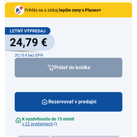
Prihlás sa a získaj
lepšie ceny s Planeo+
LETNÝ VÝPREDAJ
24,79 €
20,15 € bez DPH
Pridať do košíka
Rezervovať v predajni
K vyzdvihnutiu do 15 minút
v 22 predajniach