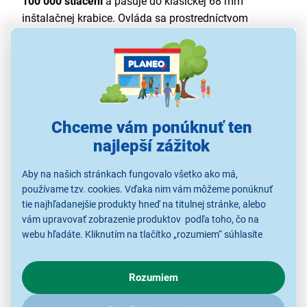
100 000 stlačení
a pasuje do klasickej 68 mm
inštalačnej krabice. Ovláda sa prostredníctvom
aplikácie RETLUX Home, Google Home, Alexy alebo
pomocou skratiek Siri.
Chceme vám ponúknuť ten
najlepší zážitok
Aby na našich stránkach fungovalo všetko ako má,
používame tzv. cookies. Vďaka nim vám môžeme ponúknuť
tie najhľadanejšie produkty hneď na titulnej stránke, alebo
vám upravovať zobrazenie produktov podľa toho, čo na
webu hľadáte. Kliknutím na tlačítko „rozumiem“ súhlasíte
Inteligentná domácnosť bez
s využívaním cookies pre analytické účely a predaním údajov
inteligentných spotrebičov
o chovaní na webe pre zobrazovaní cielených reklám.
Rozumiem
V prípade že vás zaujímajú detaily, ako u nás s cookies a
Inteligentnú domácnosť
môžete mať aj bez výmeny
ďalšími údaji pracujeme, kliknite
sem
.
vybavenia. Stačí si domov priniesť Rodneyho. Bežné