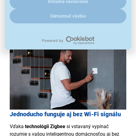
Detailné nastavenie
svetlá a spotrebiče sa vďaka nemu správajú ako
inteligentné zariadenia a môžete ich ovládať
Odmietnuť všetko
odkiaľkoľvek prostredníctvom
aplikácie RETLUX
Home
.
Jednoducho funguje aj bez Wi-Fi signálu
Vďaka
technológii Zigbee
si vstavaný vypínač
rozumie s vašou inteligentnou domácnosťou aj bez