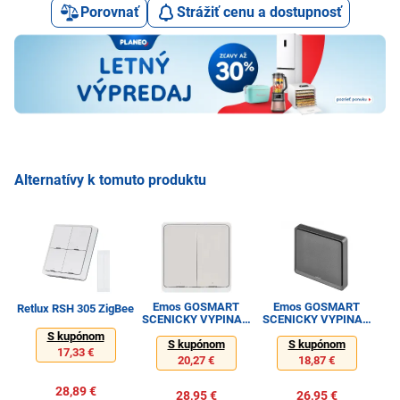
Porovnať
Strážiť cenu a dostupnosť
Alternatívy k tomuto produktu
Emos GOSMART
Emos GOSMART
Os
Retlux RSH 305 ZigBee
SCENICKY VYPINAC
SCENICKY VYPINAC
2TL
1TL
S kupónom
S kupónom
S kupónom
17,33 €
20,27 €
18,87 €
28,89 €
28,95 €
26,95 €