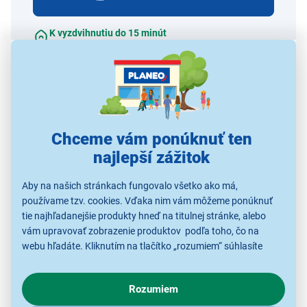
K vyzdvihnutiu do 15 minút
v 70 predajniach
Porovnať
Strážiť cenu a dostupnosť
Chceme vám ponúknuť ten
najlepší zážitok
Aby na našich stránkach fungovalo všetko ako má,
používame tzv. cookies. Vďaka nim vám môžeme ponúknuť
Alternatívy k tomuto produktu
tie najhľadanejšie produkty hneď na titulnej stránke, alebo
vám upravovať zobrazenie produktov podľa toho, čo na
webu hľadáte. Kliknutím na tlačítko „rozumiem“ súhlasíte
s využívaním cookies pre analytické účely a predaním údajov
o chovaní na webe pre zobrazovaní cielených reklám.
Rozumiem
V prípade že vás zaujímajú detaily, ako u nás s cookies a
ďalšími údaji pracujeme, kliknite
sem
.