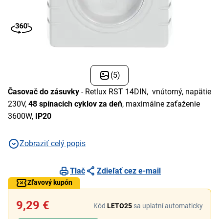
(5)
Časovač do zásuvky
- Retlux RST 14DIN, vnútorný, napätie
230V,
48 spínacích cyklov za deň
, maximálne zaťaženie
3600W,
IP20
Zobraziť celý popis
Tlač
Zdieľať cez e-mail
Zľavový kupón
9,29 €
Kód
LETO25
sa uplatní automaticky