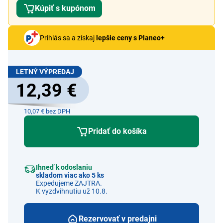
Kúpiť s kupónom
Prihlás sa a získaj
lepšie ceny s Planeo+
LETNÝ VÝPREDAJ
12,39 €
10,07 € bez DPH
Pridať do košíka
Ihneď k odoslaniu
skladom viac ako 5 ks
Expedujeme ZAJTRA.
K vyzdvihnutiu už 10.8.
Rezervovať v predajni