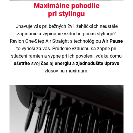
Maximálne pohodlie
pri stylingu
Unavuje vás pri bežných 2v1 žehličkách neustále
zapínanie a vypínanie vzduchu počas stylingu?
Revlon One-Step Air Straight s technológiou
Air Pause
to vyrieši za vás. Prúdenie vzduchu sa zapne pri
stlačení ramien a vypne pri ich povolení, vďaka čomu
ušetríte
svoj
čas
aj
energiu
a
zjednodušíte úpravu
vlasov na maximum.