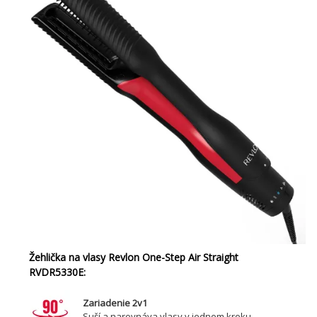
Žehlička na vlasy Revlon One-Step Air Straight
RVDR5330E:
Zariadenie 2v1
Suší a narovnáva vlasy v jednom kroku.