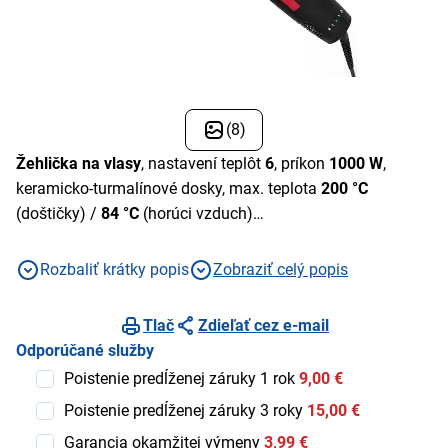
(8)
Žehlička na vlasy
, nastavení teplôt
6
, príkon
1000 W
,
keramicko-turmalínové dosky, max. teplota
200 °C
(doštičky) /
84 °C
(horúci vzduch)
Rozbaliť krátky popis
Zobraziť celý popis
Tlač
Zdieľať cez e-mail
Odporúčané služby
Poistenie predĺženej záruky 1 rok
9,00 €
Poistenie predĺženej záruky 3 roky
15,00 €
Garancia okamžitej výmeny
3,99 €