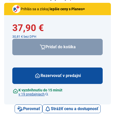
Prihlás sa a získaj
lepšie ceny s Planeo+
37,90 €
30,81 € bez DPH
Pridať do košíka
Rezervovať v predajni
K vyzdvihnutiu do 15 minút
v 19 predajniach
Porovnať
Strážiť cenu a dostupnosť