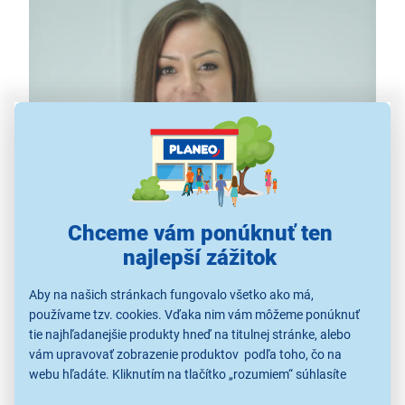
Chceme vám ponúknuť ten
najlepší zážitok
Zdravo vyžehlené vlasy
Aby na našich stránkach fungovalo všetko ako má,
Trápia vás obavy z poškodenia vlasov, ktoré môže
používame tzv. cookies. Vďaka nim vám môžeme ponúknuť
spôsobiť ich pravidelné žehlenie? Siahnite po žehličke
tie najhľadanejšie produkty hneď na titulnej stránke, alebo
Revlon RVDR5330E, ktorá
minimalizuje teplotný šok
,
vám upravovať zobrazenie produktov podľa toho, čo na
chráni vlasy pred vysušením a zanecháva ich
žiarivo
webu hľadáte. Kliknutím na tlačítko „rozumiem“ súhlasíte
s využívaním cookies pre analytické účely a predaním údajov
lesklé
a
zdravé
. Doprajte si radosť z krásne rovných