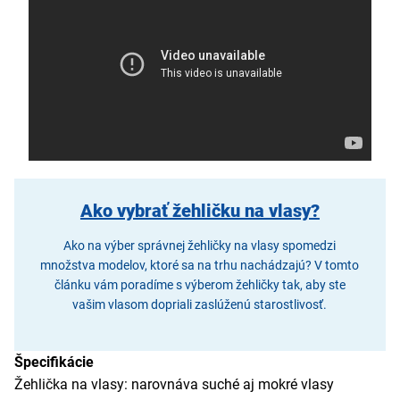
Ako vybrať žehličku na vlasy?
Ako na výber správnej žehličky na vlasy spomedzi
množstva modelov, ktoré sa na trhu nachádzajú? V tomto
článku vám poradíme s výberom žehličky tak, aby ste
vašim vlasom dopriali zaslúženú starostlivosť.
Špecifikácie
Žehlička na vlasy: narovnáva suché aj mokré vlasy