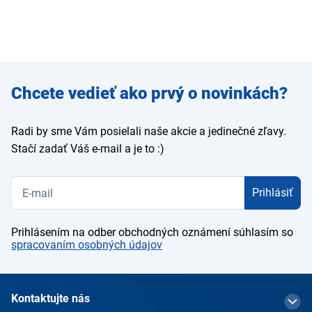
Zadajte
Chcete vedieť ako prvý o novinkách?
e-mail
Radi by sme Vám posielali naše akcie a jedinečné zľavy.
Stačí zadať Váš e-mail a je to :)
Prihlásiť
Prihlásením na odber obchodných oznámení súhlasím so
spracovaním osobných údajov
Kontaktujte nás