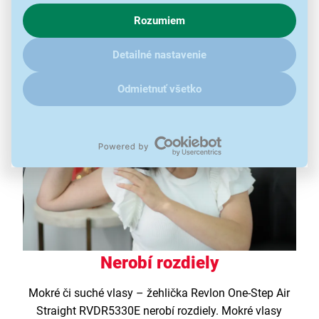
o chovaní na webe pre zobrazovaní cielených reklám.
vlasov kedykoľvek po nich zatúžite.
Rozumiem
V prípade že vás zaujímajú detaily, ako u nás s cookies a
ďalšími údaji pracujeme, kliknite
sem
.
Detailné nastavenie
Odmietnuť všetko
Nerobí rozdiely
Mokré či suché vlasy – žehlička Revlon One-Step Air
Straight RVDR5330E nerobí rozdiely. Mokré vlasy