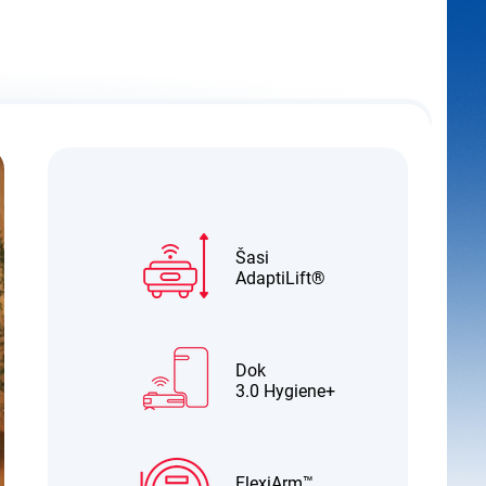
Šasi
AdaptiLift®
Dok
3.0 Hygiene+
FlexiArm™