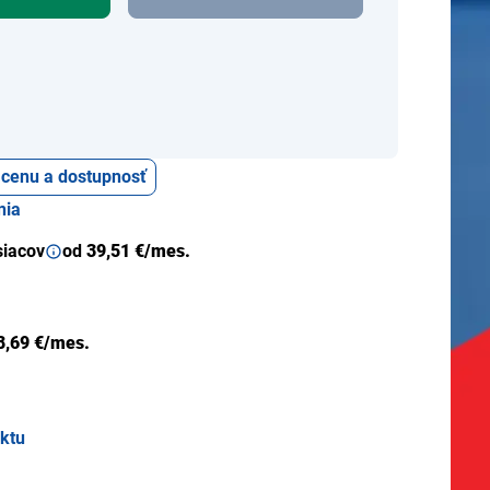
ť cenu a dostupnosť
nia
siacov
od
39,51 €/mes.
8,69 €/mes.
uktu