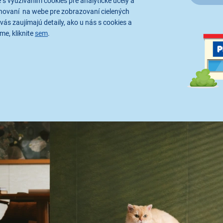
 s využívaním cookies pre analytické účely a
hovaní na webe pre zobrazovaní cielených
vás zaujímajú detaily, ako u nás s cookies a
me, kliknite
sem
.
vníkov hygienickej čistoty a