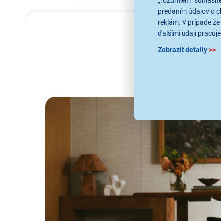
„rozumiem“ súhlasíte
predaním údajov o c
reklám. V prípade že 
ďalšími údaji pracuje
Zobraziť detaily
>>
Pre milo