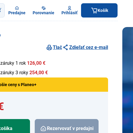
ť
Košík
Predajne
Porovnanie
Prihlásiť
o
Tlač
Zdieľať cez e-mail
 záruky 1 rok
126,00 €
 záruky 3 roky
254,00 €
pšie ceny s Planeo+
€
košíka
Rezervovať v predajni