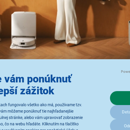
 vám ponúknuť
epší zážitok
Kliknite na to, čo vás zaujíma
kach fungovalo všetko ako má, používame tzv.
vám môžeme ponúknuť tie najhľadanejšie
Deta
ulnej stránke, alebo vám upravovať zobrazenie
Vysávanie HyperForce®
Šasi AdaptiLift®
, čo na webu hľadáte. Kliknutím na tlačítko
Od