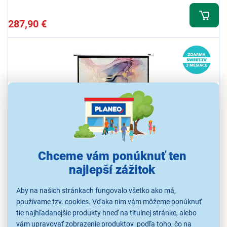
287,90 €
Elite VMAX120XWH2
Chceme vám ponúknuť ten
Projekčné plátno, rolovacie, dialkové ovládanie, motor pre navíjanie,
najlepší zážitok
čierne okraje, formát plátna 4:3, farba biela
Aby na našich stránkach fungovalo všetko ako má,
Ihneď k odoslaniu
Skladom 1 ks.
používame tzv. cookies. Vďaka nim vám môžeme ponúknuť
K vyzdvihnutiu už 10.8.
tie najhľadanejšie produkty hneď na titulnej stránke, alebo
vám upravovať zobrazenie produktov podľa toho, čo na