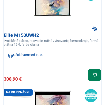
Elite M150UWH2
Projekčné plátno, rolovacie, ručné zvinovanie, čierne okraje, formát
plátna 16:9, farba čierna
Očakávame od 10.8.
308,90 €
NA OBJEDNÁVKU