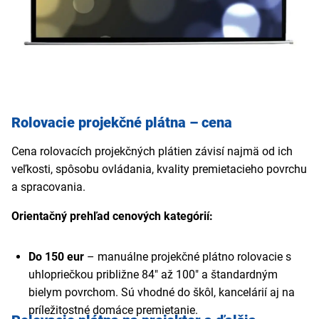
všetky potrebné kotvy, skrutky a konzoly.
Rolovacie projekčné plátna – cena
Cena rolovacích projekčných plátien závisí najmä od ich
veľkosti, spôsobu ovládania, kvality premietacieho povrchu
a spracovania.
Orientačný prehľad cenových kategórií:
Do 150 eur
– manuálne projekčné plátno rolovacie s
uhlopriečkou približne 84" až 100" a štandardným
bielym povrchom. Sú vhodné do škôl, kancelárií aj na
príležitostné domáce premietanie.