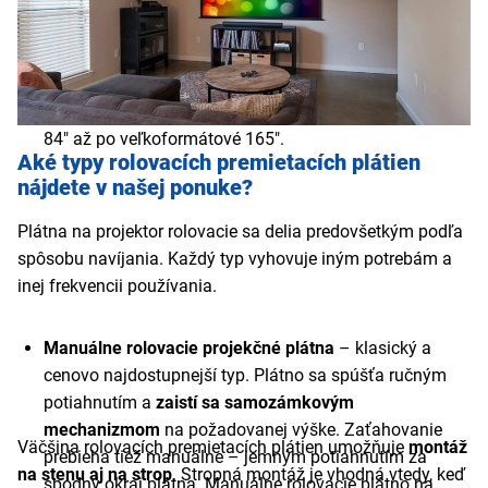
nerovnosti steny, žiadne skreslenie farieb.
Dlhá životnosť
– puzdro rolovacie premietacie plátno
chráni pred prachom a mechanickým poškodením.
Projekčné plátna rolovacie sú dostupné vo všetkých
bežných formátoch aj veľkostiach
– od kompaktných
84" až po veľkoformátové 165".
Aké typy rolovacích premietacích plátien
nájdete v našej ponuke?
Plátna na projektor rolovacie sa delia predovšetkým podľa
spôsobu navíjania. Každý typ vyhovuje iným potrebám a
inej frekvencii používania.
Manuálne rolovacie projekčné plátna
– klasický a
cenovo najdostupnejší typ. Plátno sa spúšťa ručným
potiahnutím a
zaistí sa samozámkovým
mechanizmom
na požadovanej výške. Zaťahovanie
Väčšina rolovacích premietacích plátien umožňuje
montáž
prebieha tiež manuálne – jemným potiahnutím za
na stenu aj na strop
. Stropná montáž je vhodná vtedy, keď
spodný okraj plátna. Manuálne rolovacie plátno na