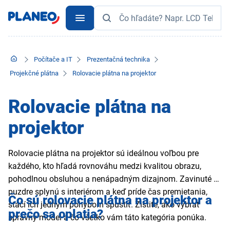
Počítače a IT
Prezentačná technika
Projekčné plátna
Rolovacie plátna na projektor
Rolovacie plátna na
projektor
Rolovacie plátna na projektor sú ideálnou voľbou pre
každého, kto hľadá rovnováhu medzi kvalitou obrazu,
pohodlnou obsluhou a nenápadným dizajnom. Zavinuté v
puzdre splynú s interiérom a keď príde čas premietania,
Čo sú rolovacie plátna na projektor a
stačí ich jedným pohybom spustiť. Zistite, ako vybrať
prečo sa oplatia?
správny model a čo všetko vám táto kategória ponúka.