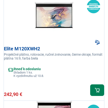
Elite M120XWH2
Projekčné plátno, rolovacie, ručné zvinovanie, čierne okraje, formát
plátna 16:9, farba biela
Ihneď k odoslaniu
Skladom 1 ks.
K vyzdvihnutiu už 10.8.
242,90 €