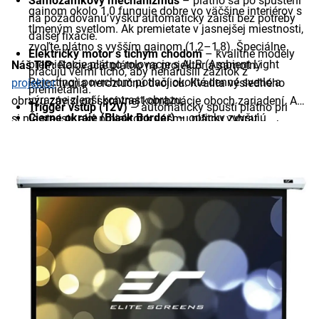
Samozámkový mechanizmus
– plátno sa po spustení
gainom okolo 1,0 funguje dobre vo väčšine interiérov s
na požadovanú výšku automaticky zaistí bez potreby
tlmeným svetlom. Ak premietate v jasnejšej miestnosti,
ďalšej fixácie.
zvoľte plátno s vyšším gainom (1,2–1,8). Špeciálne
Elektrický motor s tichým chodom
– kvalitné modely
premietacie plátno rolovacie s ALR (Ambient Light
Náš TIP:
Rolovacie plátno na projektor a samotný
pracujú veľmi ticho, aby nenarušili zážitok z
Rejecting) povrchom potlačí okolité denné svetlo a
projektor
tvoria nerozlučnú dvojicu. Kvalita výsledného
premietania.
výrazne zlepší kontrast obrazu.
obrazu závisí od správnej kombinácie oboch zariadení. Ak
Trigger vstup (12V)
– automaticky spustí plátno pri
Čierne okraje (Black Border)
– opticky zvyšujú
si nie ste istí, aký projektor k vášmu plátnu vybrať,
zapnutí projektora, bez potreby manuálneho zásahu.
kontrast obrazu a vizuálne ohraničujú projekčnú
prečítajte si náš článok „
Ako vybrať projektor
“, kde nájdete
Diaľkové ovládanie
– pohodlná obsluha z pohovky
plochu. Väčšina prémiových modelov ich má v
všetky dôležité parametre zrozumiteľne vysvetlené.
alebo prezentačného pultu.
štandarde.
Čierna zadná strana plátna
– zabraňuje presvitaniu
Stabilita a kvalita puzdra
– kovové puzdro
s odolnou
svetla spoza plátna, napríklad pri montáži pred oknom.
povrchovou úpravou chráni plátno dlhodobo.
Čierne okraje
– zlepšujú vnímaný kontrast a opticky
Hlučnosť
– pri elektrických modeloch sledujte
hlučnosť
orámujú obraz.
motora
(kvalitné modely sú takmer tiché) a
dĺžku
4K/UHD kompatibilita
– špeciálna štruktúra povrchu je
záruky na motor
.
pripravená na projekciu v najvyššom dostupnom
rozlíšení.
Montážna sada v balení
– väčšina modelov obsahuje