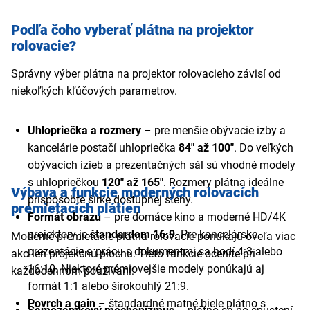
Podľa čoho vyberať plátna na projektor
rolovacie?
Správny výber plátna na projektor rolovacieho závisí od
niekoľkých kľúčových parametrov.
Uhlopriečka a rozmery
– pre menšie obývacie izby a
kancelárie postačí uhlopriečka
84" až 100"
. Do veľkých
obývacích izieb a prezentačných sál sú vhodné modely
s uhlopriečkou
120" až 165"
. Rozmery plátna ideálne
Výbava a funkcie moderných rolovacích
prispôsobte šírke dostupnej steny.
premietacích plátien
Formát obrazu
– pre domáce kino a moderné HD/4K
projektory je
štandardom 16:9
. Pre kancelárske
Moderné premietacie plátna rolovacie ponúkajú oveľa viac
prezentácie a prácu s dokumentmi sa hodí 4:3 alebo
ako len projekčnú plochu. Tieto funkcie oceníte pri
16:10. Niektoré prémiovejšie modely ponúkajú aj
každodennom používaní:
formát 1:1 alebo širokouhlý 21:9.
Povrch a gain
– štandardné matné biele plátno s