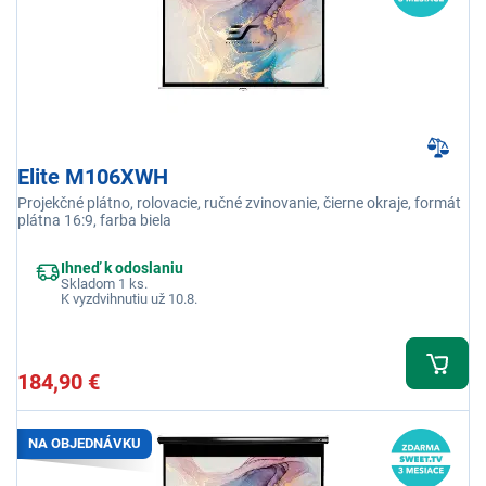
Elite M106XWH
Projekčné plátno, rolovacie, ručné zvinovanie, čierne okraje, formát
plátna 16:9, farba biela
Ihneď k odoslaniu
Skladom 1 ks.
K vyzdvihnutiu už 10.8.
184,90 €
NA OBJEDNÁVKU