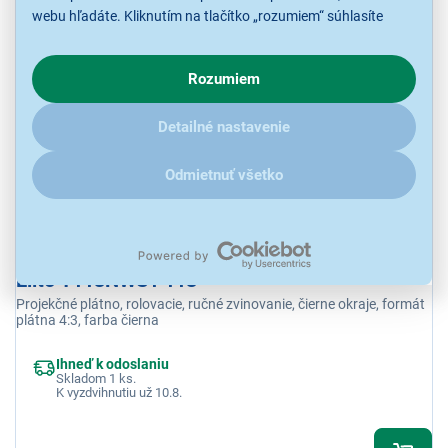
webu hľadáte. Kliknutím na tlačítko „rozumiem“ súhlasíte
614,90 €
s využívaním cookies pre analytické účely a predaním údajov
o chovaní na webe pre zobrazovaní cielených reklám.
Rozumiem
V prípade že vás zaujímajú detaily, ako u nás s cookies a
ďalšími údaji pracujeme, kliknite
sem
.
Detailné nastavenie
Odmietnuť všetko
Elite T113NWS1 113"
Projekčné plátno, rolovacie, ručné zvinovanie, čierne okraje, formát
plátna 4:3, farba čierna
Ihneď k odoslaniu
Skladom 1 ks.
K vyzdvihnutiu už 10.8.