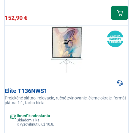
152,90 €
Elite T136NWS1
Projekčné plátno, rolovacie, ručné zvinovanie, čierne okraje, formát
plátna 1:1, farba biela
Ihneď k odoslaniu
Skladom 1 ks.
K vyzdvihnutiu už 10.8.