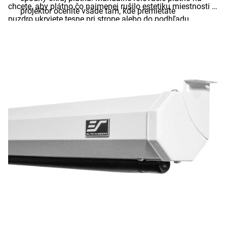
chcete, aby plátno čo najmenej rušilo estetiku miestnosti –
projektor oceníte všade tam, kde premietate
puzdro ukryjete tesne pri strope alebo do podhľadu.
príležitostne a nepotrebujete automatizáciu.
Nástenná montáž je naopak jednoduchšia na realizáciu a
Elektrické rolovacie plátna na projektor
– motorové
nevyžaduje vŕtanie do stropu.
rolovacie plátna na projektor ponúkajú maximálny
komfort.
Zabudovaný elektrický motor
spustí aj
navinie plátno
stlačením tlačidla na diaľkovom
ovládači
. Prémiové modely podporujú trigger vstup,
vďaka ktorému sa rolovacie plátno na projektor
automaticky spustí v momente, keď zapnete projektor.
Elektrické plátno na projektor rolovacie je ideálne pre
domáce kiná s pravidelným využitím a profesionálne
prezentačné sály.