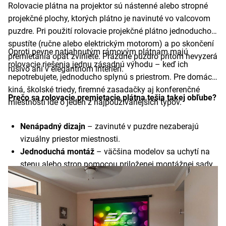
Rolovacie plátna na projektor sú nástenné alebo stropné
projekčné plochy, ktorých plátno je navinuté vo valcovom
puzdre. Pri použití rolovacie projekčné plátno jednoducho
spustíte (ručne alebo elektrickým motorom) a po skončení
Oproti pevne natiahnutým rámovým plátnam majú
premietania opäť zviniete. Prázdne puzdro pritom nevyzerá
rolovacie riešenia jednu zásadnú výhodu – keď ich
rušivo ani v elegantnom interiéri.
nepotrebujete, jednoducho splynú s priestrom. Pre domáce
kiná, školské triedy, firemné zasadačky aj konferenčné
Prečo sa rolovacie premietacie plátna tešia takej obľube?
miestnosti ide o jeden z najpoužívanejších typov.
Nenápadný dizajn
– zavinuté v puzdre nezaberajú
vizuálny priestor miestnosti.
Jednoduchá montáž
– väčšina modelov sa uchytí na
stenu alebo strop pomocou priloženej montážnej sady.
Obsluha je pohodlná
– manuálne modely spustíte
potiahnutím, elektrické modely pomocou diaľkového
ovládača.
Projekčná plocha je rovná a hladká
– žiadne