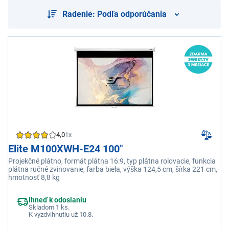
Radenie: Podľa odporúčania
4,0
1x
Elite M100XWH-E24 100"
Projekčné plátno, formát plátna 16:9, typ plátna rolovacie, funkcia
plátna ručné zvinovanie, farba biela, výška 124,5 cm, šírka 221 cm,
hmotnosť 8,8 kg
Ihneď k odoslaniu
Skladom 1 ks.
K vyzdvihnutiu už 10.8.