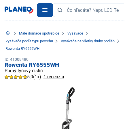
Malé domáce spotrebiče
Vysávače
Vysávače podľa typu povrchu
Vysávače na všetky druhy podláh
Rowenta RY6555WH
ID: 41008480
Rowenta RY6555WH
Parný tyčový čistič
5,0
(1x)
1 recenzia