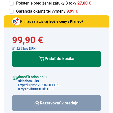
Poistenie predĺženej záruky 3 roky
27,00 €
Garancia okamžitej výmeny
9,99 €
Prihlás sa a získaj
lepšie ceny s Planeo+
99,90 €
81,22 € bez DPH
Pridať do košíka
Ihneď k odoslaniu
skladom 3 ks
Expedujeme v PONDELOK.
K vyzdvihnutiu už 10.8.
Rezervovať v predajni