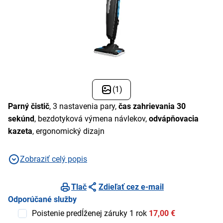
(1)
Parný čistič
, 3 nastavenia pary,
čas zahrievania 30
sekúnd
, bezdotyková výmena návlekov,
odvápňovacia
kazeta
, ergonomický dizajn
Zobraziť celý popis
Tlač
Zdieľať cez e-mail
Odporúčané služby
Poistenie predĺženej záruky 1 rok
17,00 €