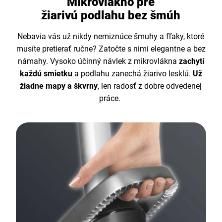
Mikrovlákno pre
žiarivú podlahu bez šmúh
Nebavia vás už nikdy nemiznúce šmuhy a fľaky, ktoré
musíte pretierať ručne? Zatočte s nimi elegantne a bez
námahy. Vysoko účinný návlek z mikrovlákna
zachytí
každú smietku
a podlahu zanechá žiarivo lesklú.
Už
žiadne mapy a škvrny
, len radosť z dobre odvedenej
práce.