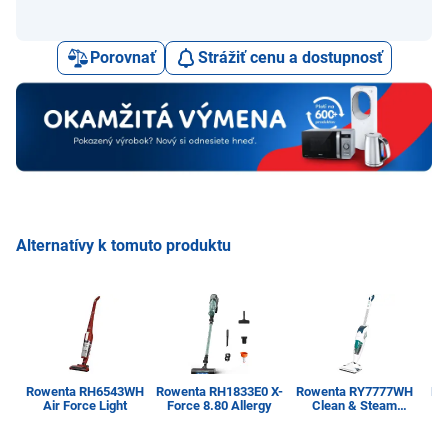
Porovnať
Strážiť cenu a dostupnosť
Alternatívy k tomuto produktu
Rowenta RH6543WH
Rowenta RH1833E0 X-
Rowenta RY7777WH
Ro
Air Force Light
Force 8.80 Allergy
Clean & Steam
Revolution