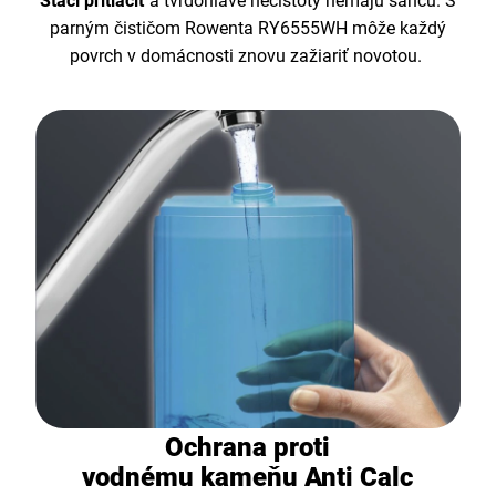
Stačí pritlačiť
a tvrdohlavé nečistoty nemajú šancu. S
parným čističom Rowenta RY6555WH môže každý
povrch v domácnosti znovu zažiariť novotou.
Ochrana proti
vodnému kameňu Anti Calc