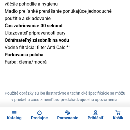
väčšie pohodlie a hygienu
Madlo pre ľahké prenášanie ponúkajúce jednoduché
použitie a skladovanie
Čas zahrievania: 30 sekúnd
Ukazovateľ pripravenosti pary
Odnímateľný zásobník na vodu
Vodná filtrácia: filter Anti Calc *1
Parkovacia poloha
Farba: čierna/modrá
Použité obrázky sú iba ilustratívne a technické špecifikácie sa môžu
v priebehu času zmeniť bez predchádzajúceho upozornenia.
Katalóg
Predajne
Porovnanie
Prihlásiť
Košík
Zadajte
Chcete vedieť ako prvý o novinkách?
e-mail