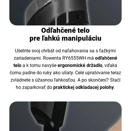
Odľahčené telo
pre ľahkú manipuláciu
Ušetrite svoj chrbát od naťahovania sa s ťažkými
zariadeniami. Rowenta RY6555WH má
odľahčené
telo
a k tomu navyše
ergonomické držadlo
, vďaka
čomu padne do ruky ako uliaty. Celé upratovanie teraz
zvládnete s úžasnou ľahkosťou. A po skončení? Stačí
ho zaparkovať do
praktickej odkladacej polohy
.