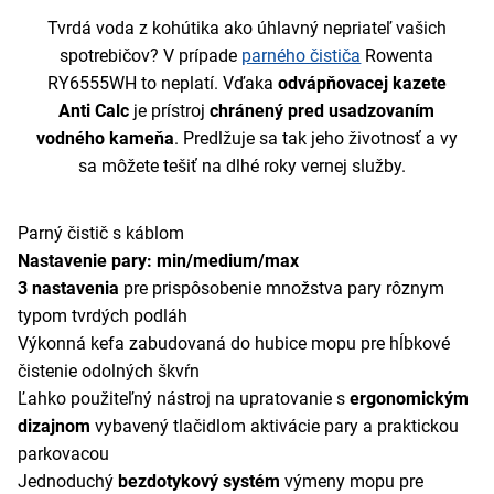
Tvrdá voda z kohútika ako úhlavný nepriateľ vašich
spotrebičov? V prípade
parného čističa
Rowenta
RY6555WH to neplatí. Vďaka
odvápňovacej kazete
Anti Calc
je prístroj
chránený pred usadzovaním
vodného kameňa
. Predlžuje sa tak jeho životnosť a vy
sa môžete tešiť na dlhé roky vernej služby.
Parný čistič s káblom
Nastavenie pary: min/medium/max
3 nastavenia
pre prispôsobenie množstva pary rôznym
typom tvrdých podláh
Výkonná kefa zabudovaná do hubice mopu pre hĺbkové
čistenie odolných škvŕn
Ľahko použiteľný nástroj na upratovanie s
ergonomickým
dizajnom
vybavený tlačidlom aktivácie pary a praktickou
parkovacou
Jednoduchý
bezdotykový systém
výmeny mopu pre