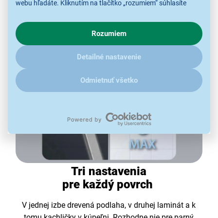
webu hľadáte. Kliknutím na tlačítko „rozumiem“ súhlasíte
s využívaním cookies pre analytické účely a predaním údajov
o chovaní na webe pre zobrazovaní cielených reklám.
Rozumiem
V prípade že vás zaujímajú detaily, ako u nás s cookies a
ďalšími údaji pracujeme, kliknite
sem
.
Detailné nastavenie
Odmietnuť všetko
Tri nastavenia
pre každý povrch
V jednej izbe drevená podlaha, v druhej laminát a k
tomu kachličky v kúpeľni. Rozhodne nie pre parný