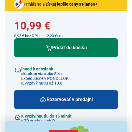
Prihlás sa a získaj
lepšie ceny s Planeo+
10,99 €
8,93 € bez DPH
2,20 €/kus
Pridať do košíka
Ihneď k odoslaniu
skladom viac ako 5 ks
Expedujeme v PONDELOK.
K vyzdvihnutiu už 10.8.
Rezervovať v predajni
K vyzdvihnutiu do 15 minút
v 70 predajniach