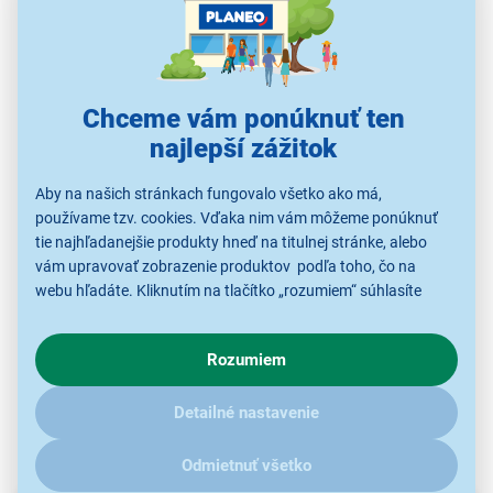
Porovnať
Strážiť cenu a dostupnosť
Alternatívy k tomuto produktu
Chceme vám ponúknuť ten
najlepší zážitok
Aby na našich stránkach fungovalo všetko ako má,
používame tzv. cookies. Vďaka nim vám môžeme ponúknuť
Kärcher Fleecové
Sencor SVCX 0910
Sencor SVCX 0412
S
filtračné vrecká KFI
tie najhľadanejšie produkty hneď na titulnej stránke, alebo
487 pre WD 4/5/6
vám upravovať zobrazenie produktov podľa toho, čo na
11,99 €
11,99 €
14,99 €
webu hľadáte. Kliknutím na tlačítko „rozumiem“ súhlasíte
s využívaním cookies pre analytické účely a predaním údajov
o chovaní na webe pre zobrazovaní cielených reklám.
Rozumiem
V prípade že vás zaujímajú detaily, ako u nás s cookies a
Vrecká do vysávačov
Vrecká do vysávačov
Vr
Vrecká do vysávačov
ďalšími údaji pracujeme, kliknite
sem
.
Detailné nastavenie
Odmietnuť všetko