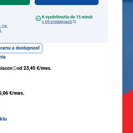
K vyzdvihnutiu do 15 minút
s
v 69 predajniach
LOK.
8.
ť cenu a dostupnosť
nia
siacov
od
23,45 €/mes.
5,06 €/mes.
uktu