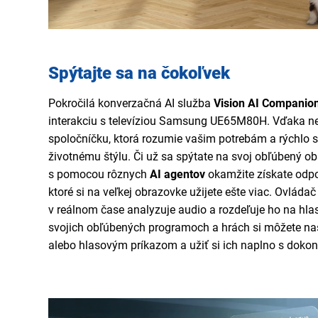
Spýtajte sa na čokoľvek
Pokročilá konverzačná AI služba
Vision AI Companio
interakciu s televíziou Samsung UE65M80H. Vďaka nej
spoločníčku, ktorá rozumie vašim potrebám a rýchlo 
životnému štýlu. Či už sa spýtate na svoj obľúbený o
s pomocou rôznych
AI agentov
okamžite získate odp
ktoré si na veľkej obrazovke užijete ešte viac. Ovlád
v reálnom čase analyzuje audio a rozdeľuje ho na hlas
svojich obľúbených programoch a hrách si môžete na
alebo hlasovým príkazom a užiť si ich naplno s dok