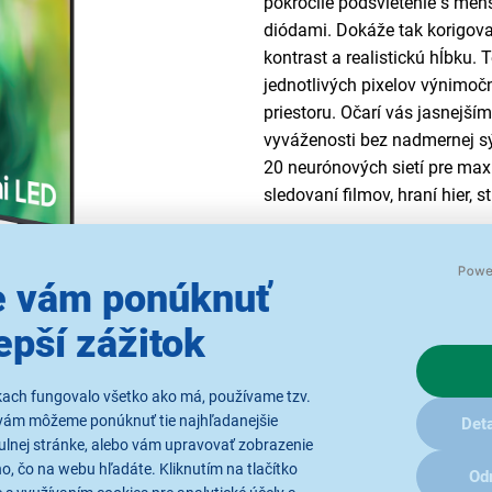
pokročilé podsvietenie s me
diódami. Dokáže tak korigovať
kontrast a realistickú hĺbku.
jednotlivých pixelov výnimoč
priestoru. Očarí vás jasnejší
vyváženosti bez nadmernej sý
20 neurónových sietí pre maxi
sledovaní filmov, hraní hier,
 vám ponúknuť
ým funkciám
epší zážitok
kedykoľvek priamo do akcie.
rozpozná druh hry a podľa
kach fungovalo všetko ako má, používame tzv.
 nemusíte o nič starať.
vám môžeme ponúknuť tie najhľadanejšie
Deta
ulnej stránke, alebo vám upravovať zobrazenie
sobenie a vylepšenie herného
, čo na webu hľadáte. Kliknutím na tlačítko
ekundu (fps), odozvu vstupu,
Od