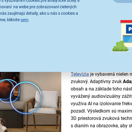
 s využívaním cookies pre analytické účely a
ožňuje používať
hovaní na webe pre zobrazovaní cielených
rozšírenie obzorov.
LED
vás zaujímajú detaily, ako u nás s cookies a
rá poskytuje skutočný HDR
me, kliknite
sem
.
Zvuk dokonale pri
Televízia
je vybavená nielen n
zvukový. Adaptívny zvuk
Ada
obsah a na základe toho násl
vyvážený audiovizuálny záži
využíva AI na izolovanie frekv
pozadí. Výsledkom sú maximá
3D priestorová zvuková techn
s dianím na obrazovke, aby s