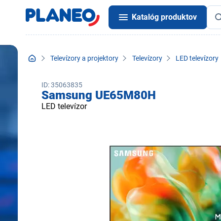
Katalóg produktov
Televízory a projektory
Televízory
LED televízory
ID: 35063835
Samsung UE65M80H
LED televízor