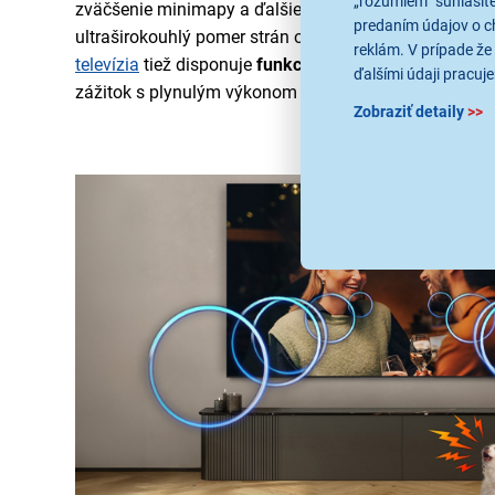
„rozumiem“ súhlasíte
zväčšenie minimapy a ďalšie parametre. Zároveň um
predaním údajov o c
ultraširokouhlý pomer strán obrazovky 21:9 a 32:9 na 
reklám. V prípade že 
televízia
tiež disponuje
funkciou AMD FreeSync
, kto
ďalšími údaji pracuje
zážitok s plynulým výkonom a excelentnou grafikou.
Zobraziť detaily
>>