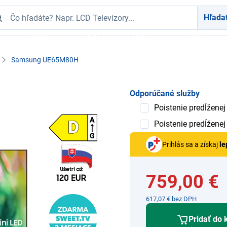
Hľada
Samsung UE65M80H
Odporúčané služby
Poistenie predĺženej
Poistenie predĺženej
Prihlás sa a získaj
le
759,00 €
617,07 € bez DPH
Pridať do 