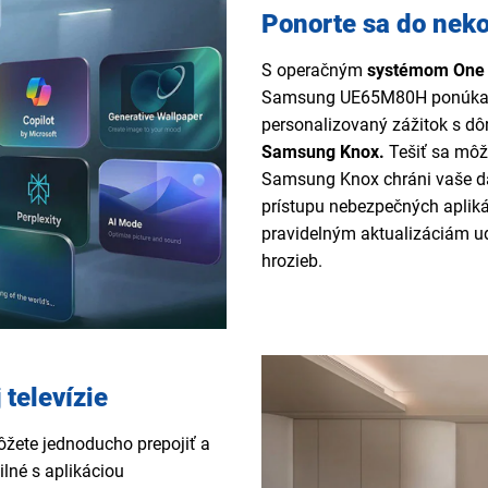
Ponorte sa do nek
S operačným
systémom One 
Samsung UE65M80H ponúka. P
personalizovaný zážitok s d
Samsung Knox.
Tešiť sa môž
Samsung Knox chráni vaše dá
prístupu nebezpečných aplikác
pravidelným aktualizáciám u
hrozieb.
 televízie
žete jednoducho prepojiť a
ilné s aplikáciou