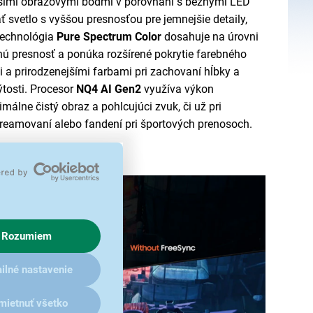
nšími obrazovými bodmi v porovnaní s bežnými LED
 svetlo s vyššou presnosťou pre jemnejšie detaily,
 Technológia
Pure Spectrum Color
dosahuje na úrovni
nú presnosť a ponúka rozšírené pokrytie farebného
mi a prirodzenejšími farbami pri zachovaní hĺbky a
tos­ti. Procesor
NQ4 AI Gen2
využíva výkon
málne čistý obraz a pohlcujúci zvuk, či už pri
 streamovaní alebo fandení pri športových prenosoch.
Rozumiem
ilné nastavenie
mietnuť všetko