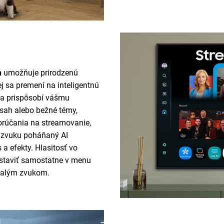
n
umožňuje prirodzenú
 sa premení na inteligentnú
sa prispôsobí vášmu
bsah alebo bežné témy,
orúčania na streamovanie,
ač zvuku poháňaný AI
 a efekty. Hlasitosť vo
staviť samostatne v menu
onalým zvukom.