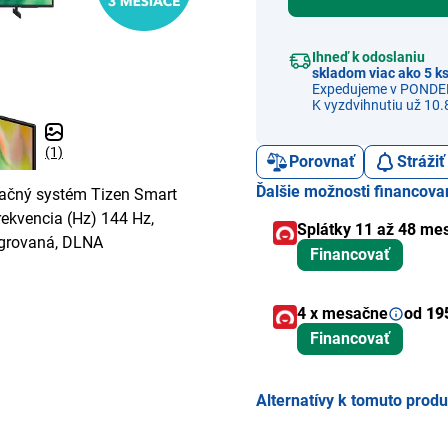
Ihneď k odoslaniu
skladom viac ako 5 k
Expedujeme v PONDE
K vyzdvihnutiu už 10.
(1)
Porovnať
Stráži
Ďalšie možnosti financova
račný systém Tizen Smart
rekvencia (Hz) 144 Hz,
Splátky 11 až 48 me
tegrovaná, DLNA
Financovať
4 x mesačne
od
19
Financovať
Alternatívy k tomuto prod