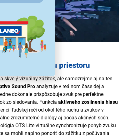
spôsobený vášmu priestoru
a skvelý vizuálny zážitok, ale samozrejme aj na ten
ptive Sound Pro
analyzuje v reálnom čase dej a
edne dokonale prispôsobuje zvuk pre perfektne
tok zo sledovania. Funkcia
aktívneho zosilnenia hlasu
encií ľudskej reči od okolitého ruchu a zvukov v
lne zrozumiteľné dialógy aj počas akčných scén.
ológia OTS Lite virtuálne synchronizuje pohyb zvuku
te sa mohli naplno ponoriť do zážitku z počúvania.