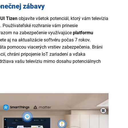
onečnej zábavy
UI Tizen
objavíte všetok potenciál, ktorý vám televízia
oužívateľské rozhranie vám prinesie
ôrazom na zabezpečenie využívajúce
platformu
ete aj na aktualizácie softvéru počas 7 rokov.
ta pomocou viacerých vrstiev zabezpečenia. Bráni
ií, chráni pripojenie IoT zariadení a vďaka
držiava vašu televíziu mimo dosahu potenciálnych