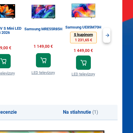
Samsung UE85M70H
Samsung MRE55R85H
TCL 75P75
5 2026
S kupónom
1 231,65 €
1 149,00 €
699,00 €
9,00 €
1 449,00 €
LED televízory
LED televízo
elevízory
LED televízory
ecenzie
Na stiahnutie
(1)