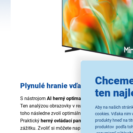
Chceme
Plynulé hranie vďaka inteligentn
ten najl
S nástrojom
AI herný optimalizátor
sa môžete vrhnúť 
Ten analýzou obrazovky v reálnom čase automaticky 
Aby na našich strán
toho následne zvolí optimálne nastavenie, takže sa už
cookies. Vďaka nim 
produkty hneď na tit
Praktický
herný ovládací panel
slúži na rýchle prispô
produktov podľa toho
zážitku. Zvoliť si môžete napríklad počet snímok za s