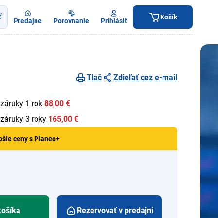
ť
Košík
Predajne
Porovnanie
Prihlásiť
Tlač
Zdieľať cez e-mail
 záruky 1 rok
88,00 €
 záruky 3 roky
165,00 €
pšie ceny s Planeo+
košíka
Rezervovať v predajni