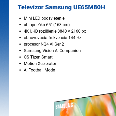
Televízor Samsung UE65M80H
Mini LED podsvietenie
uhlopriečka 65“ (163 cm)
4K UHD rozlíšenie 3840 × 2160 px
obnovovacia frekvencia 144 Hz
procesor NQ4 AI Gen2
Samsung Vision AI Companion
OS Tizen Smart
Motion Xcelerator
AI Football Mode