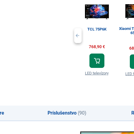
Xiaomi TV S Mini LED
TCL 75P6K
6
768,90 €
68
LED televízory
LED t
re
Príslušenstvo
(90)
R