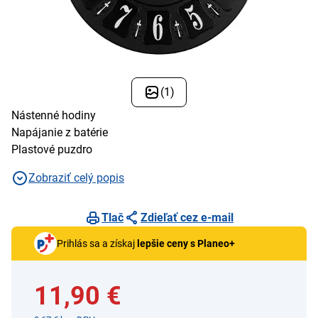
(1)
Nástenné hodiny
Napájanie z batérie
Plastové puzdro
Zobraziť celý popis
Tlač
Zdieľať cez e-mail
Prihlás sa a získaj
lepšie ceny s Planeo+
11,90 €