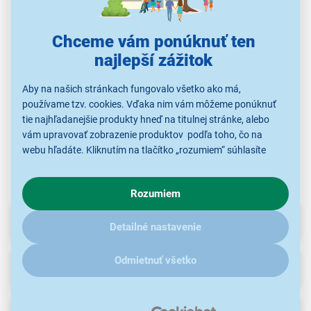
Secco S TS6046-97
Chceme vám ponúknuť ten
Secco S TS1814-67
Secco S TS6007-61
Se
najlepší zážitok
11,90 €
11,90 €
14,90 €
Aby na našich stránkach fungovalo všetko ako má,
používame tzv. cookies. Vďaka nim vám môžeme ponúknuť
tie najhľadanejšie produkty hneď na titulnej stránke, alebo
Analógové nástenné
Analógové nástenné
Analógové nástenné
An
hodiny
hodiny
hodiny
vám upravovať zobrazenie produktov podľa toho, čo na
webu hľadáte. Kliknutím na tlačítko „rozumiem“ súhlasíte
s využívaním cookies pre analytické účely a predaním údajov
o chovaní na webe pre zobrazovaní cielených reklám.
Rozumiem
V prípade že vás zaujímajú detaily, ako u nás s cookies a
ďalšími údaji pracujeme, kliknite
sem
.
Parametre
Detailné nastavenie
Odmietnuť všetko
Recenzie