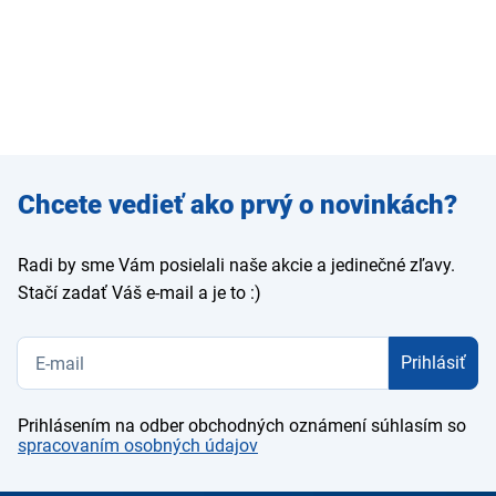
Zadajte
Chcete vedieť ako prvý o novinkách?
e-mail
Radi by sme Vám posielali naše akcie a jedinečné zľavy.
Stačí zadať Váš e-mail a je to :)
Prihlásiť
Prihlásením na odber obchodných oznámení súhlasím so
spracovaním osobných údajov