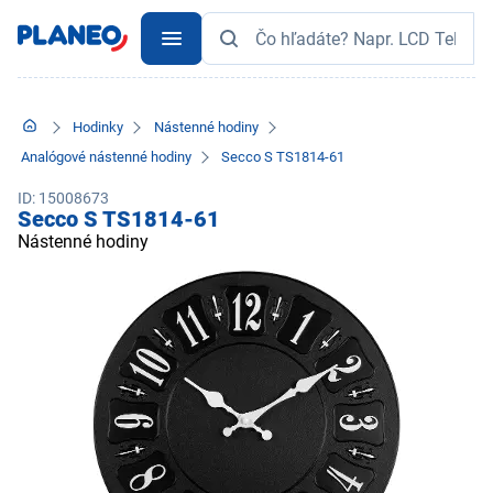
Hodinky
Nástenné hodiny
Analógové nástenné hodiny
Secco S TS1814-61
ID: 15008673
Secco S TS1814-61
Nástenné hodiny