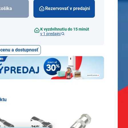
košíka
Rezervovať v predajni
K vyzdvihnutiu do 15 minút
v 1 predajni
ť cenu a dostupnosť
uktu