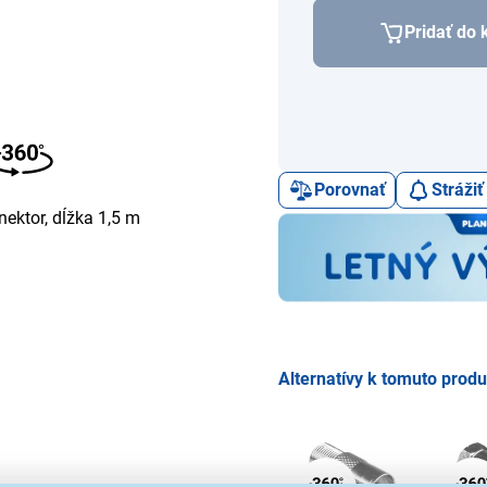
Pridať do 
Porovnať
Stráži
ektor, dĺžka 1,5 m
Alternatívy k tomuto prod