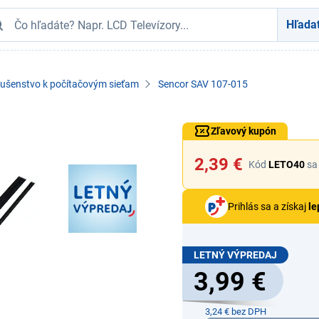
Hľada
lušenstvo k počítačovým sieťam
Sencor SAV 107-015
Zľavový kupón
2,39 €
Kód
LETO40
sa 
Prihlás sa a získaj
le
LETNÝ VÝPREDAJ
3,99 €
3,24 € bez DPH