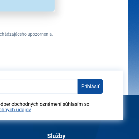
redchádzajúceho upozornenia.
Prihlásiť
odber obchodných oznámení súhlasím so
obných údajov
Služby