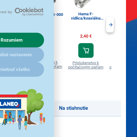
Hama F-
Hama F-
SAV 182-000
Sencor SAV 181-000
vidlica/koaxiálna
vidlica/koaxiá
zásuvka (205222)
vidlica (2052
,79 €
2,79 €
2,40 €
1,90 €
Rozumiem
ilné nastavenie
ušenstvo k
Príslušenstvo k
Príslušenstvo k
Príslušenstvo
ovým sieťam
počítačovým sieťam
počítačovým sieťam
počítačovým si
mietnuť všetko
Na stiahnutie