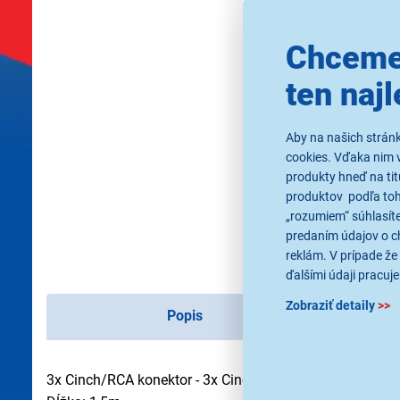
Chceme
ten najl
Aby na našich strán
cookies. Vďaka nim 
produkty hneď na tit
produktov podľa toho
„rozumiem“ súhlasíte
predaním údajov o c
reklám. V prípade že 
ďalšími údaji pracuje
Zobraziť detaily
>>
Popis
3x Cinch/RCA konektor - 3x Cinch/RCA konektor