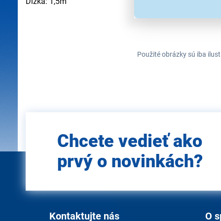
Dĺžka: 1,5m
Použité obrázky sú iba ilus
Zadajte
Chcete vedieť ako
e-mail
prvý o novinkách?
Kontaktujte nás
O s