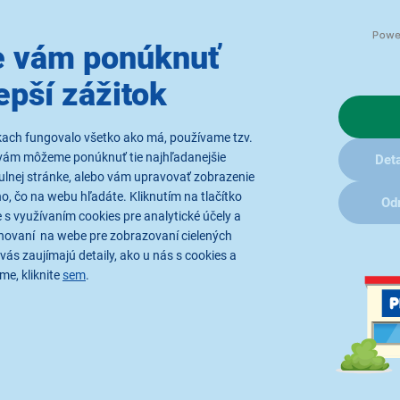
Sencor SAV 184-000
Sencor 
 vám ponúknuť
epší zážitok
1,99 €
2
kach fungovalo všetko ako má, používame tzv.
vám môžeme ponúknuť tie najhľadanejšie
Deta
ulnej stránke, alebo vám upravovať zobrazenie
Príslušenstvo k
Prísl
počítačovým sieťam
počítač
, čo na webu hľadáte. Kliknutím na tlačítko
Od
 s využívaním cookies pre analytické účely a
hovaní na webe pre zobrazovaní cielených
vás zaujímajú detaily, ako u nás s cookies a
me, kliknite
sem
.
Parametre
Recenzie
(2)