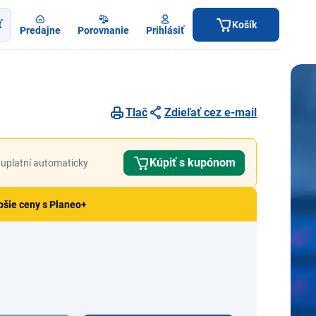
ť
Košík
Predajne
Porovnanie
Prihlásiť
Tlač
Zdieľať cez e-mail
Kúpiť s kupónom
uplatní automaticky
pšie ceny s Planeo+