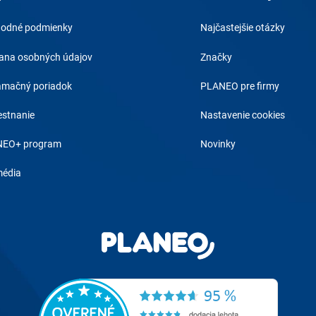
odné podmienky
Najčastejšie otázky
ana osobných údajov
Značky
amačný poriadok
PLANEO pre firmy
stnanie
Nastavenie cookies
EO+ program
Novinky
média