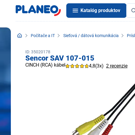
Katalóg produktov
Počítače a IT
Sieťová / dátová komunikácia
Prís
ID: 35020178
Sencor SAV 107-015
CINCH (RCA) kábel
4,8
(3x)
2 recenzie