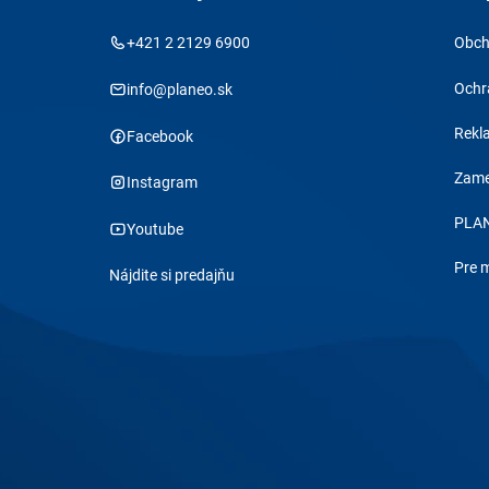
+421 2 2129 6900
Obch
Ochr
info@planeo.sk
Rekl
Facebook
Zame
Instagram
PLAN
Youtube
Pre 
Nájdite si predajňu