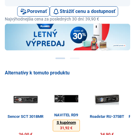
Porovnať
Strážiť cenu a dostupnosť
Najvýhodnejšia cena za posledných 30 dní: 39,90 €
Alternatívy k tomuto produktu
NAVITEL RD9
Sencor SCT 3018MR
Roadstar RU-375BT
Pio
S kupónom
31,92 €
26,00 €
34,90 €