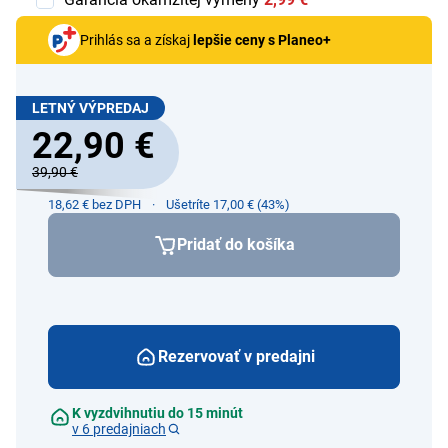
Prihlás sa a získaj
lepšie ceny s Planeo+
LETNÝ VÝPREDAJ
22,90 €
39,90 €
18,62 € bez DPH
Ušetríte 17,00 € (43%)
Pridať do košíka
Rezervovať v predajni
K vyzdvihnutiu do 15 minút
v 6 predajniach