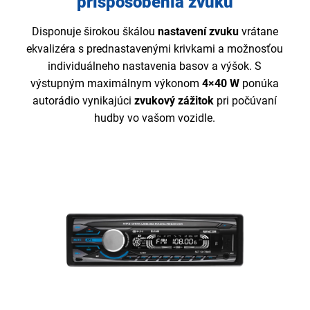
prispôsobenia zvuku
Disponuje širokou škálou
nastavení zvuku
vrátane
ekvalizéra s prednastavenými krivkami a možnosťou
individuálneho nastavenia basov a výšok. S
výstupným maximálnym výkonom
4×40 W
ponúka
autorádio vynikajúci
zvukový zážitok
pri počúvaní
hudby vo vašom vozidle.