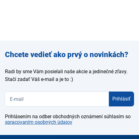
Zadajte
Chcete vedieť ako prvý o novinkách?
e-mail
Radi by sme Vám posielali naše akcie a jedinečné zľavy.
Stačí zadať Váš e-mail a je to :)
Prihlásiť
Prihlásením na odber obchodných oznámení súhlasím so
spracovaním osobných údajov