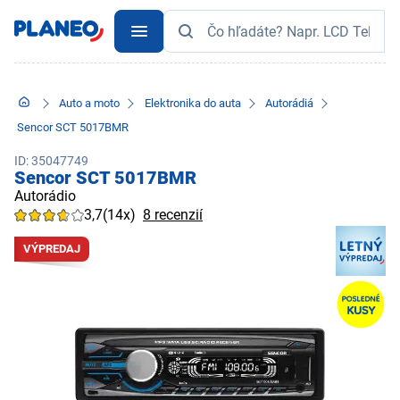
Auto a moto
Elektronika do auta
Autorádiá
Sencor SCT 5017BMR
ID: 35047749
Sencor SCT 5017BMR
Autorádio
3,7
(14x)
8 recenzií
VÝPREDAJ