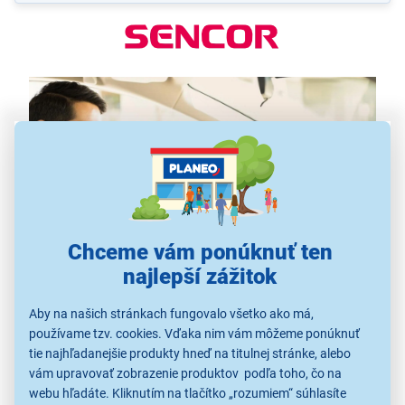
Chceme vám ponúknuť ten
najlepší zážitok
Aby na našich stránkach fungovalo všetko ako má,
LCD displej pre vizuálny pôžitok
používame tzv. cookies. Vďaka nim vám môžeme ponúknuť
tie najhľadanejšie produkty hneď na titulnej stránke, alebo
Autorádio je vybavené vysoko kvalitným LCD
vám upravovať zobrazenie produktov podľa toho, čo na
displejom s posuvným textom. Tento displej poskytuje
webu hľadáte. Kliknutím na tlačítko „rozumiem“ súhlasíte