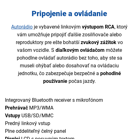
Pripojenie a ovládanie
Autorádio
je vybavené linkovým
výstupom RCA
, ktorý
vám umožňuje pripojiť ďalšie zosilňovače alebo
reproduktory pre ešte bohatší
zvukový zážitok
vo
vašom vozidle. S
diaľkovým ovládačom
môžete
pohodlne ovládať autorádio bez toho, aby ste sa
museli ohýbať alebo dosahovať na ovládaciu
jednotku, čo zabezpečuje bezpečné a
pohodlné
používanie
počas jazdy.
Integrovaný Bluetooth receiver s mikrofónom
Prehrávač
MP3/WMA
Vstupy
USB/SD/MMC
Predný linkový vstup
Plne oddeliteľný čelný panel
Displej
LCD s posuvným textom