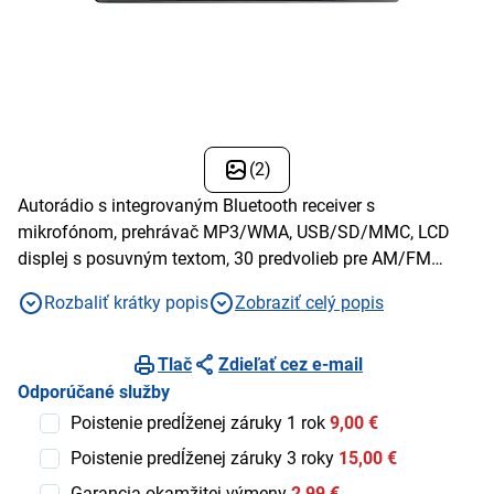
(2)
Autorádio s integrovaným Bluetooth receiver s
mikrofónom, prehrávač MP3/WMA, USB/SD/MMC, LCD
displej s posuvným textom, 30 predvolieb pre AM/FM
rádio, DO
Rozbaliť krátky popis
Zobraziť celý popis
Tlač
Zdieľať cez e-mail
Odporúčané služby
Poistenie predĺženej záruky 1 rok
9,00 €
Poistenie predĺženej záruky 3 roky
15,00 €
Garancia okamžitej výmeny
2,99 €