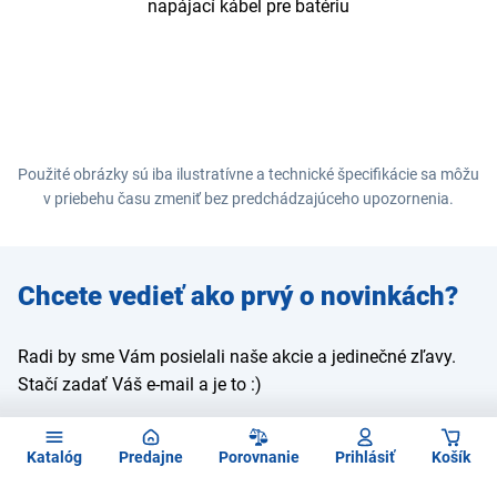
napájací kábel pre batériu
Použité obrázky sú iba ilustratívne a technické špecifikácie sa môžu
v priebehu času zmeniť bez predchádzajúceho upozornenia.
Zadajte
Chcete vedieť ako prvý o novinkách?
e-mail
Radi by sme Vám posielali naše akcie a jedinečné zľavy.
Stačí zadať Váš e-mail a je to :)
Prihlásiť
Katalóg
Predajne
Porovnanie
Prihlásiť
Košík