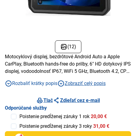
(12)
Motocyklový displej, bezdrôtové Android Auto a Apple
CarPlay, Bluetooth hands-free do prilby, 6" HD dotykový IPS
displej, vodoodolnosť IP67, WiFi 5 GHz, Bluetooth 4.2, CPU
Allwinner V553, 2 GB RAM, automatické prispôsobenie
Rozbaliť krátky popis
Zobraziť celý popis
jasu, napájanie cez pevný kábelalebo USB-C, hmotnosť
310 g
Tlač
Zdieľať cez e-mail
Odporúčané služby
Poistenie predĺženej záruky 1 rok
20,00 €
Poistenie predĺženej záruky 3 roky
31,00 €