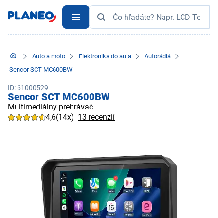
Auto a moto
Elektronika do auta
Autorádiá
Sencor SCT MC600BW
ID: 61000529
Sencor SCT MC600BW
Multimediálny prehrávač
4,6
(14x)
13 recenzií