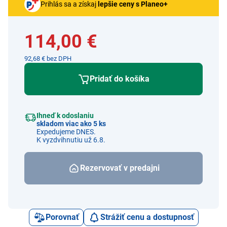
Prihlás sa a získaj
lepšie ceny s Planeo+
114,00 €
92,68 € bez DPH
Pridať do košíka
Ihneď k odoslaniu
skladom viac ako 5 ks
Expedujeme DNES.
K vyzdvihnutiu už 6.8.
Rezervovať v predajni
Porovnať
Strážiť cenu a dostupnosť