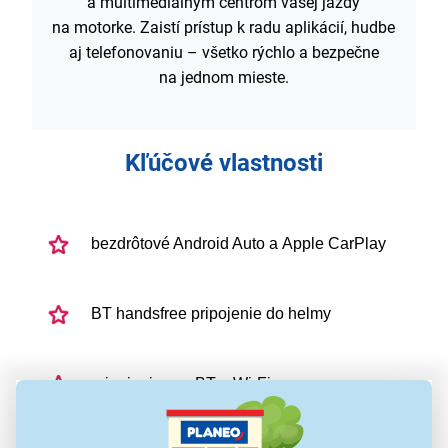
a multimediálnym centrom vašej jazdy
na motorke. Zaistí prístup k radu aplikácií, hudbe
aj telefonovaniu – všetko rýchlo a bezpečne
na jednom mieste.
Kľúčové vlastnosti
bezdrôtové Android Auto a Apple CarPlay
BT handsfree pripojenie do helmy
pripojenie cez BT a Wi-Fi