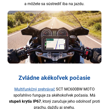
a môžete sa sústrediť iba na jazdu.
Zvládne akékoľvek počasie
Multifunkčný prehrávač
SCT MC600BW MOTO
spoľahlivo funguje za akéhokoľvek počasia. Má
stupeň krytia IP67
, ktorý zaručuje jeho odolnosť proti
prachu, dažďu aj snehu.