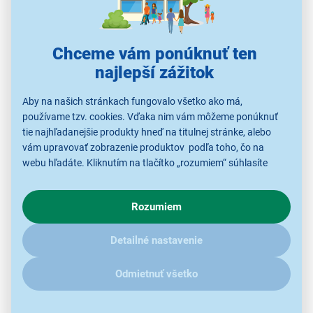
6" IPS displej
Chceme vám ponúknuť ten
rozlíšenie HD+ 1440 × 720 bodov (16 : 9)
najlepší zážitok
Aby na našich stránkach fungovalo všetko ako má,
stupeň krytia IP67
používame tzv. cookies. Vďaka nim vám môžeme ponúknuť
tie najhľadanejšie produkty hneď na titulnej stránke, alebo
vám upravovať zobrazenie produktov podľa toho, čo na
webu hľadáte. Kliknutím na tlačítko „rozumiem“ súhlasíte
Pohodlný prístup k aplikáciám
s využívaním cookies pre analytické účely a predaním údajov
počas jazdy
o chovaní na webe pre zobrazovaní cielených reklám.
Rozumiem
V prípade že vás zaujímajú detaily, ako u nás s cookies a
ďalšími údaji pracujeme, kliknite
sem
.
Vďaka podpore bezdrôtových systémov Android Auto
Detailné nastavenie
a Apple CarPlay získate rýchly a bezpečný prístup
k aplikáciám z vášho telefónu.
Ovládanie je
Odmietnuť všetko
jednoduché
a prispôsobené jazde na motorke.
Zariadenie je kompatibilné so systémami Android 10,