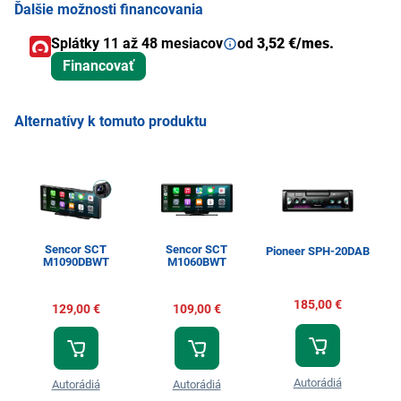
Ďalšie možnosti financovania
Splátky 11 až 48 mesiacov
od
3,52 €/mes.
Financovať
Alternatívy k tomuto produktu
Sencor SCT
Sencor SCT
Pioneer SPH-20DAB
M1090DBWT
M1060BWT
185,00 €
129,00 €
109,00 €
Autorádiá
Autorádiá
Autorádiá