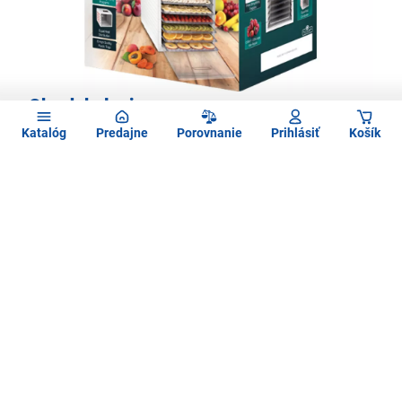
Obsah balenia
Katalóg
Predajne
Porovnanie
Prihlásiť
Košík
•Skriňa so sušiacim priestorom
• 6 vyberateľných plastových plat
Príkon:
500 W
Dĺžka prívodného kábla:
1,10 m
Rozmery (šírka × hĺbka × výška):
345 × 450 × 310 mm
Hmotnosť:
5,9 kg
Napätie a kmitočet
230 V, 50 Hz