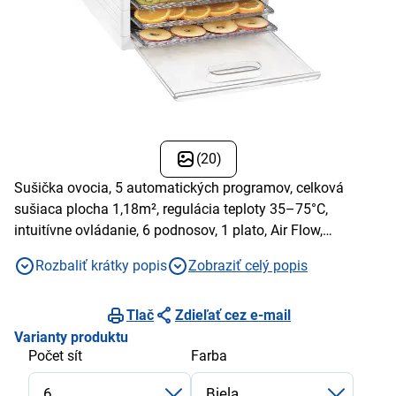
(20)
Sušička ovocia, 5 automatických programov, celková
sušiaca plocha 1,18m², regulácia teploty 35–75°C,
intuitívne ovládanie, 6 podnosov, 1 plato, Air Flow,
podsvietený LED displej, časovač, tepelná poistka, príkon
Rozbaliť krátky popis
Zobraziť celý popis
500W
Tlač
Zdieľať cez e-mail
Varianty produktu
Počet sít
Farba