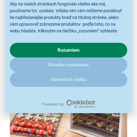
Aby na našich stránkach fungovalo všetko ako má,
používame tzv. cookies. Vďaka nim vám môžeme ponúknuť
tie najhľadanejšie produkty hneď na titulnej stránke, alebo
vám upravovať zobrazenie produktov podľa toho, čo na
webu hľadáte. Kliknutím na tlačítko „rozumiem“ súhlasíte
Ovocie
s využívaním cookies pre analytické účely a predaním údajov
o chovaní na webe pre zobrazovaní cielených reklám.
Po usušení je chuť ovocia intenzívnejšia. Je ideálne
Rozumiem
V prípade že vás zaujímajú detaily, ako u nás s cookies a
sušené ovocie maškrtiť len tak alebo ho pridávať
ďalšími údaji pracujeme, kliknite
sem
.
napríklad do kaší, jogurtov, mlieka. Môžete si z neho
Detailné nastavenie
vyrobiť aj vlastný ovocný čaj.
Odmietnuť všetko