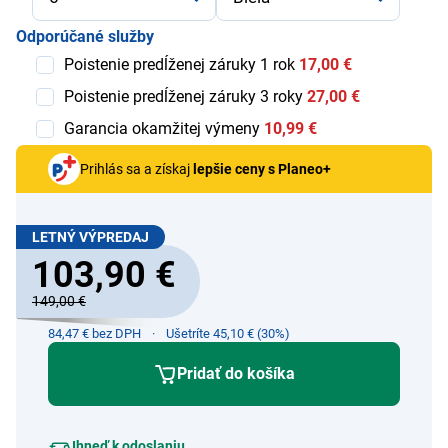
Odporúčané služby
Poistenie predĺženej záruky 1 rok
17,00 €
Poistenie predĺženej záruky 3 roky
27,00 €
Garancia okamžitej výmeny
10,99 €
Prihlás sa a získaj
lepšie ceny s Planeo+
LETNÝ VÝPREDAJ
103,90 €
149,00 €
84,47 € bez DPH
Ušetríte 45,10 € (30%)
Pridať do košíka
Ihneď k odoslaniu