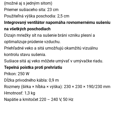
(možné aj s jedným sitom)
Priemer sušiaceho sita: 23 cm
Použiteľná výška poschodia: 2,5 cm
Integrovaný ventilátor napomáha rovnomernému sušeniu
na všetkých poschodiach
Dizajn mriežky sít na sušenie bráni vzniku plesní a
optimalizuje prúdenie vzduchu.
Priehľadné veko a sitá umožňujú okamžitú vizuálnu
kontrolu stavu sušenia.
Sušiace sitá aj veko môžete umývať v umývačke riadu.
Tepelná poistka proti prehriatiu
Príkon: 250 W
Dĺžka prívodného kábla: 0,9 m
Rozmery (šírka × hĺbka × výška): 230 × 230 × 190/230 mm
Hmotnosť: 1,3 kg
Napätie a kmitočet 220 – 240 V, 50 Hz