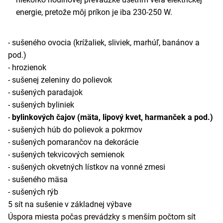
energie, pretože môj príkon je iba 230-250 W.
- sušeného ovocia (krížaliek, sliviek, marhúľ, banánov a
pod.)
- hrozienok
- sušenej zeleniny do polievok
- sušených paradajok
- sušených byliniek
-
bylinkových čajov (mäta, lipový kvet, harmanček a pod.)
- sušených húb do polievok a pokrmov
- sušených pomarančov na dekorácie
- sušených tekvicových semienok
- sušených okvetných lístkov na vonné zmesi
- sušeného mäsa
- sušených rýb
5 sít na sušenie v základnej výbave
Úspora miesta počas prevádzky s menším počtom sít