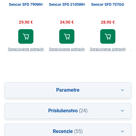
Sencor SFD 790WH
Sencor SFD 2105WH
Sencor SFD 757GG
S
29,90 €
34,90 €
28,90 €
Spracovanie potravín
Spracovanie potravín
Spracovanie potravín
Sp
Parametre
Príslušenstvo
(24)
Recenzie
(55)