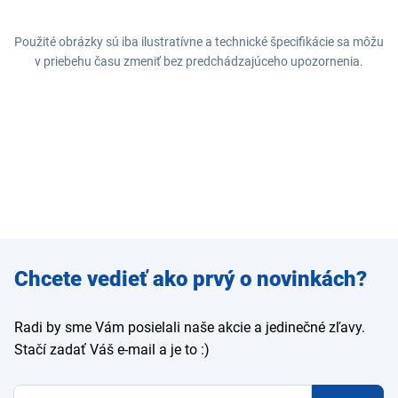
Použité obrázky sú iba ilustratívne a technické špecifikácie sa môžu
v priebehu času zmeniť bez predchádzajúceho upozornenia.
Zadajte
Chcete vedieť ako prvý o novinkách?
e-mail
Radi by sme Vám posielali naše akcie a jedinečné zľavy.
Stačí zadať Váš e-mail a je to :)