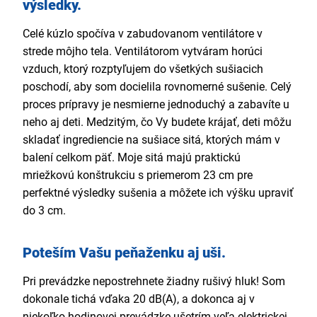
výsledky.
Celé kúzlo spočíva v zabudovanom ventilátore v
strede môjho tela. Ventilátorom vytváram horúci
vzduch, ktorý rozptyľujem do všetkých sušiacich
poschodí, aby som docielila rovnomerné sušenie. Celý
proces prípravy je nesmierne jednoduchý a zabavíte u
neho aj deti. Medzitým, čo Vy budete krájať, deti môžu
skladať ingrediencie na sušiace sitá, ktorých mám v
balení celkom päť. Moje sitá majú praktickú
mriežkovú konštrukciu s priemerom 23 cm pre
perfektné výsledky sušenia a môžete ich výšku upraviť
do 3 cm.
Poteším Vašu peňaženku aj uši.
Pri prevádzke nepostrehnete žiadny rušivý hluk! Som
dokonale tichá vďaka 20 dB(A), a dokonca aj v
niekoľko hodinovej prevádzke ušetrím veľa elektrickej