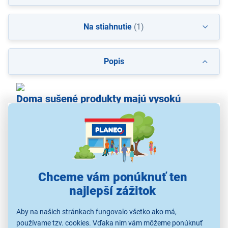
Na stiahnutie
(1)
Popis
Doma sušené produkty majú vysokú
kvalitu!
Chuti doma sušených produktov sa len ťažko niečo
vyrovná, a to nehovorím len o chuti, ale aj o kvalite a
obsahu. V obchode sa mnohokrát dozviete zo
zadného obalu, čo Vaše obľúbené sušené dobroty
Chceme vám ponúknuť ten
obsahujú. Vo väčšine to sú konzervanty, farbivá,
najlepší zážitok
syridla a samozrejme pridaný cukor alebo soľ.
Domáce produkty nikdy nestrácajú na kvalite a
Aby na našich stránkach fungovalo všetko ako má,
obsahujú skvelý podiel vitamínov, minerálov a
používame tzv. cookies. Vďaka nim vám môžeme ponúknuť