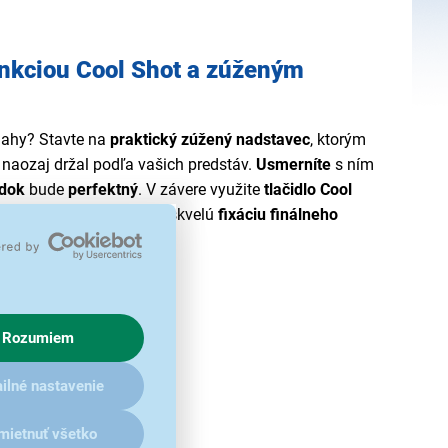
unkciou Cool Shot a zúženým
mahy? Stavte na
praktický zúžený nadstavec
, ktorým
 naozaj držal podľa vašich predstáv.
Usmerníte
s ním
edok
bude
perfektný
. V závere využite
tlačidlo Cool
eného vzduchu
docielite skvelú
fixáciu finálneho
Rozumiem
ilné nastavenie
mietnuť všetko