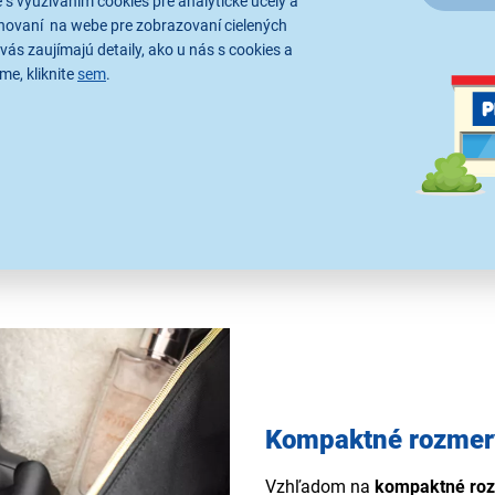
 s využívaním cookies pre analytické účely a
hovaní na webe pre zobrazovaní cielených
ia
teploty
.
Najnižšia teplota
a
vás zaujímajú detaily, ako u nás s cookies a
me, kliknite
sem
.
ší výkon
je ideálny
na rýchle
práce. U tohto
skladného
 s dlhou životnosťou
Kompaktné rozmery
Vzhľadom na
kompaktné ro