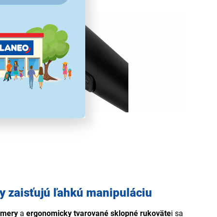
 zaisťujú ľahkú manipuláciu
zmery
a
ergonomicky tvarované sklopné rukoväte
i sa