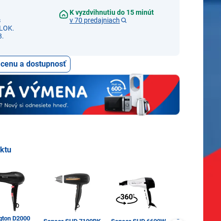
K vyzdvihnutiu do 15 minút
s
v 70 predajniach
LOK.
8.
ť cenu a dostupnosť
uktu
gton D2000