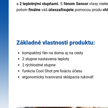
a
2 teplotnými stupňami.
S
fénom Sencor
vlasy niel
potom
finálne
váš
účes
zafixujete
pomocou prúdu
ch
Základné vlastnosti produktu:
kompaktný fén na doma aj na cesty
2 stupne nastavenia teploty
2 rýchlostné stupne
funkcia Cool Shot pre fixáciu účesu
ergonomicky tvarovaná sklápacia rukoväť