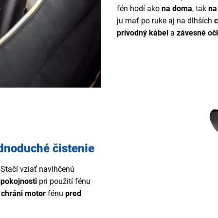
fén hodí ako
na doma
, tak
na
ju mať po ruke aj na dlhších
c
prívodný kábel
a
závesné oč
dnoduché čistenie
Stačí vziať navlhčenú
spokojnosti
pri použití fénu
á
chráni motor
fénu
pred