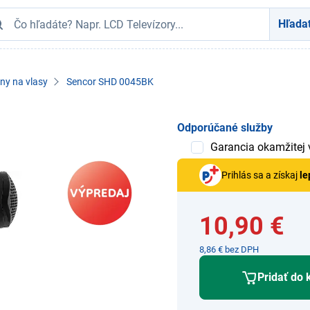
Hľada
ny na vlasy
Sencor SHD 0045BK
Odporúčané služby
Garancia okamžitej
Prihlás sa a získaj
le
10,90 €
8,86 € bez DPH
Pridať do 