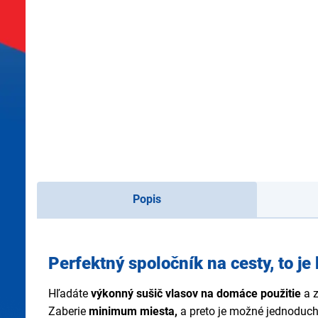
Popis
Perfektný spoločník na cesty, to 
Hľadáte
výkonný sušič vlasov na domáce použitie
a 
Zaberie
minimum miesta,
a preto je možné jednoduch