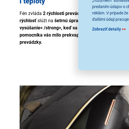
i teploty
„rozumiem“ súhlasíte
predaním údajov o c
Fén zvláda
2 rýchlosti prevádzky
a
2
úrovne
nastaven
reklám. V prípade že 
ďalšími údaji pracuje
rýchlosť
slúži na
šetrnú úpravu vlasov
, naopak
najvyš
vysúšanie< /strong>, keď sa ponáhľate napríklad do 
Zobraziť detaily
>>
pomocníka vás milo prekvapí
príkon 1600 W
a
motor
prevádzky.