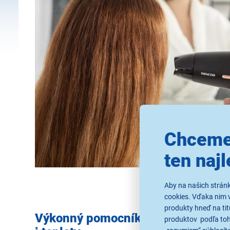
Chceme
ten najl
Aby na našich strán
cookies. Vďaka nim 
produkty hneď na tit
Výkonný pomocník s nastaviteľnou 
produktov podľa toho