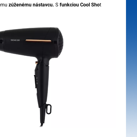
nému
zúženému nástavcu.
S
funkciou Cool Sho
t