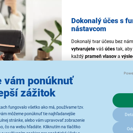
Dokonalý účes s f
nástavcom
Dokonalý tvar účesu bez ná
vytvarujete
váš
účes
tak, aby
každý
prameň vlasov
a
výsl
Shot
, kedy vďaka prúdu
stud
účesu
.
 vám ponúknuť
epší zážitok
kach fungovalo všetko ako má, používame tzv.
vám môžeme ponúknuť tie najhľadanejšie
Deta
ulnej stránke, alebo vám upravovať zobrazenie
úrovňou rýchlosti
, čo na webu hľadáte. Kliknutím na tlačítko
Od