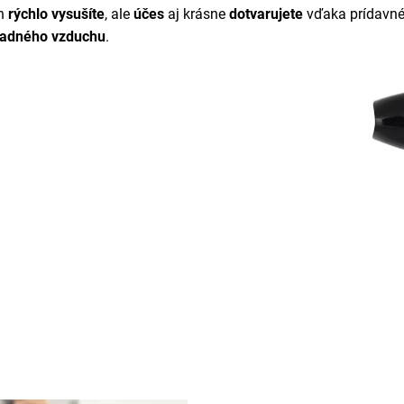
en
rýchlo vysušíte
, ale
účes
aj krásne
dotvarujete
vďaka prídav
ladného vzduchu
.