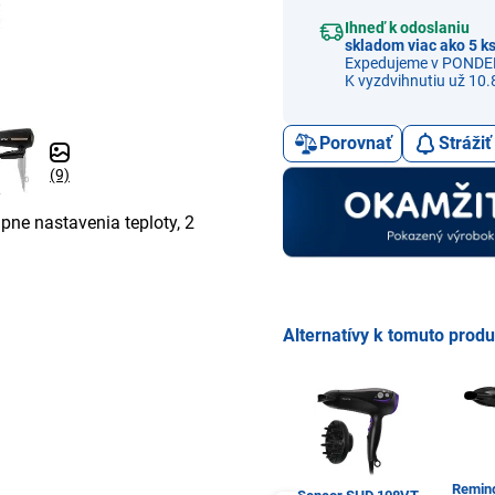
Ihneď k odoslaniu
skladom viac ako 5 k
Expedujeme v PONDE
K vyzdvihnutiu už 10.
Porovnať
Stráži
(9)
upne nastavenia teploty, 2
Alternatívy k tomuto prod
Remin