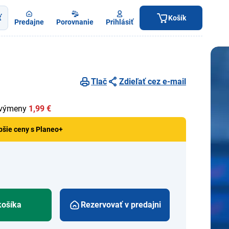
ť
Košík
Predajne
Porovnanie
Prihlásiť
Tlač
Zdieľať cez e-mail
 výmeny
1,99 €
pšie ceny s Planeo+
košíka
Rezervovať v predajni