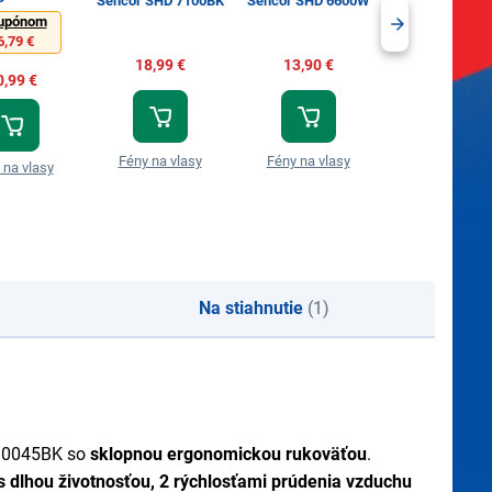
Sencor SHD 7100BK
Sencor SHD 6600W
Sencor SHD 67
upónom
6,79 €
18,99 €
13,90 €
18,90 €
0,99 €
Fény na vlasy
Fény na vlasy
Fény na vlas
 na vlasy
Na stiahnutie
(1)
0045BK so
sklopnou ergonomickou rukoväťou
.
dlhou životnosťou, 2 rýchlosťami prúdenia vzduchu