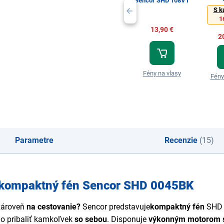
Sencor SHD 108VT
S k
1
13,90 €
2
Fény na vlasy
Fény
Parametre
Recenzie
(15)
je kompaktný fén Sencor SHD 0045BK
zároveň
na cestovanie?
Sencor
predstavuje
kompaktný fén
SHD 
o pribaliť kamkoľvek
so sebou
. Disponuje
výkonným motorom s 