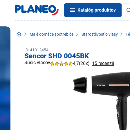
Katalóg produktov
Malé domáce spotrebiče
Starostlivosť o vlasy
Fé
ID: 41012454
Sencor SHD 0045BK
Sušič vlasov
4,7
(26x)
15 recenzií