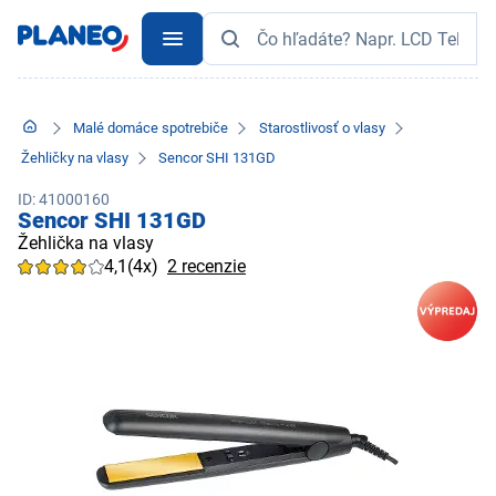
Malé domáce spotrebiče
Starostlivosť o vlasy
Žehličky na vlasy
Sencor SHI 131GD
ID: 41000160
Sencor SHI 131GD
Žehlička na vlasy
4,1
(4x)
2 recenzie