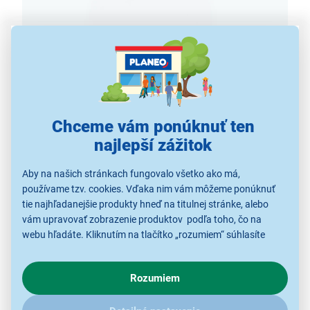
Chceme vám ponúknuť ten
najlepší zážitok
Aby na našich stránkach fungovalo všetko ako má,
Žehlenie bez poškodení
používame tzv. cookies. Vďaka nim vám môžeme ponúknuť
tie najhľadanejšie produkty hneď na titulnej stránke, alebo
Žehlička na vlasy
Sencor SHI 131GD využíva
vám upravovať zobrazenie produktov podľa toho, čo na
tourmaline technológiu
kombinovanú s keramikou,
webu hľadáte. Kliknutím na tlačítko „rozumiem“ súhlasíte
s využívaním cookies pre analytické účely a predaním údajov
ktorá zabezpečuje maximálnu kĺzavosť vlasov po
o chovaní na webe pre zobrazovaní cielených reklám.
žehliacej ploche. Špeciálne
plávajúce
žehliace plochy
Rozumiem
V prípade že vás zaujímajú detaily, ako u nás s cookies a
zabraňujú poškodeniu vlasov pricviknutím a
ďalšími údaji pracujeme, kliknite
sem
.
nevyžadujú silný prítlak, ako žehliace plochy