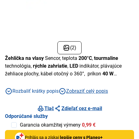
(2)
Žehlička na vlasy
Sencor, teplota
200°C
,
tourmaline
technológia,
rýchle zahriatie
,
LED
indikátor, plávajúce
žehliace plochy, kábel otočný o 360°, príkon
40 W
Rozbaliť krátky popis
Zobraziť celý popis
Tlač
Zdieľať cez e-mail
Odporúčané služby
Garancia okamžitej výmeny
0,99 €
Prihlás sa a získaj
lepšie ceny s Planeo+