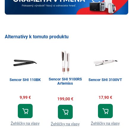
Alternatívy k tomuto produktu
Sencor SHI 9100RS
Sencor SHI 110BK
Sencor SHI 3100VT
R
Artemiss
9,99 €
17,90 €
199,00 €
Žehličky na vlasy
Žehličky na vlasy
Ž
Žehličky na vlasy