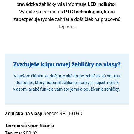
prevádzke žehličky vás informuje
LED indikátor
.
Vyhnite sa čakaniu s
PTC technológiou
, ktorá
zabezpečuje rýchle zahriatie doštičiek na pracovnú
teplotu.
Zvažujete kúpu novej žehličky na vlasy?
V našom článku sa dočítate aké druhy žehličiek sú na trhu
dostupné, ktorý materiál žehliacej dosky je najšetrnejší k
vlasom, aj aké funkcie vám spríjemnia používanie žehličky.
Žehlička na vlasy
Sencor SHI 131GD
Technická špecifikácia
Teplota: 200 °C