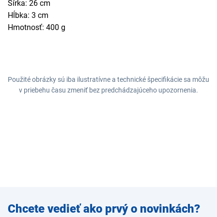
Šírka: 26 cm
Hĺbka: 3 cm
Hmotnosť: 400 g
Použité obrázky sú iba ilustratívne a technické špecifikácie sa môžu
v priebehu času zmeniť bez predchádzajúceho upozornenia.
Zadajte
Chcete vedieť ako prvý o novinkách?
e-mail