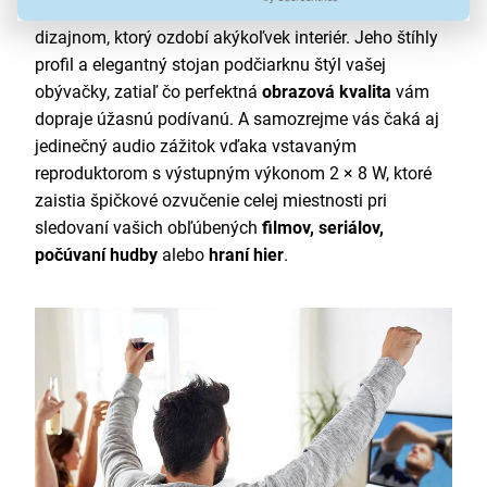
dokonale ostrým obrazom, ale aj sofistikovaným
dizajnom, ktorý ozdobí akýkoľvek interiér. Jeho štíhly
profil a elegantný stojan podčiarknu štýl vašej
obývačky, zatiaľ čo perfektná
obrazová kvalita
vám
dopraje úžasnú podívanú. A samozrejme vás čaká aj
jedinečný audio zážitok vďaka vstavaným
reproduktorom s výstupným výkonom 2 × 8 W, ktoré
zaistia špičkové ozvučenie celej miestnosti pri
sledovaní vašich obľúbených
filmov, seriálov,
počúvaní hudby
alebo
hraní hier
.