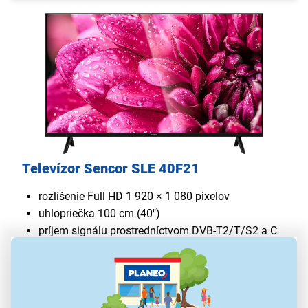
Televízor Sencor SLE 40F21
rozlíšenie Full HD 1 920 × 1 080 pixelov
uhlopriečka 100 cm (40")
príjem signálu prostredníctvom DVB-T2/T/S2 a C
prehrávanie a záznam na USB disk
elegantný dizajn
používateľské rozhranie v slovenskom jazyku
zvuk s výstupným výkonom 2 × 8 W