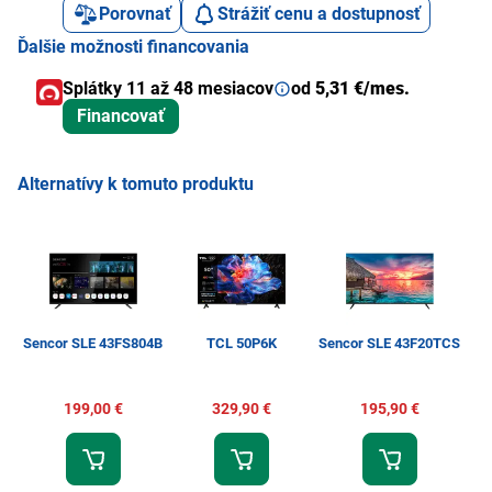
Porovnať
Strážiť cenu a dostupnosť
Ďalšie možnosti financovania
Splátky 11 až 48 mesiacov
od
5,31 €/mes.
Financovať
Alternatívy k tomuto produktu
Sencor SLE 43FS804B
TCL 50P6K
Sencor SLE 43F20TCS
199,00 €
329,90 €
195,90 €