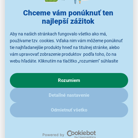
timeshift, teletext, hotelový režim, detská poistka
Chceme vám ponúknuť ten
najlepší zážitok
Aby na našich stránkach fungovalo všetko ako má,
používame tzv. cookies. Vďaka nim vám môžeme ponúknuť
tie najhľadanejšie produkty hneď na titulnej stránke, alebo
vám upravovať zobrazenie produktov podľa toho, čo na
webu hľadáte. Kliknutím na tlačítko „rozumiem“ súhlasíte
s využívaním cookies pre analytické účely a predaním údajov
o chovaní na webe pre zobrazovaní cielených reklám.
Rozumiem
V prípade že vás zaujímajú detaily, ako u nás s cookies a
ďalšími údaji pracujeme, kliknite
sem
.
Moderný dizajn aj skvelé ozvučenie
Detailné nastavenie
Pre skvelý filmový zážitok už sa nemusíte trepať do
kina. Môžete si ho užiť v pohodlí svojho domova
Odmietnuť všetko
s televízorom Sencor SLE 40F21. Tento prvotriedny
model s
uhlopriečkou 100 cm
(40 palcov) a
Full HD
rozlíšením 1 920 × 1 080 pixelov vás oslní nielen