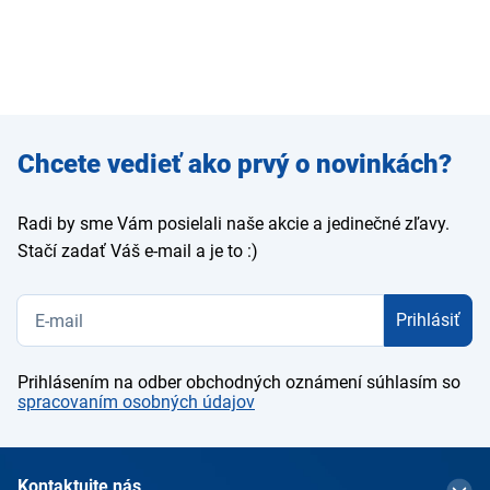
Zadajte
Chcete vedieť ako prvý o novinkách?
e-mail
Radi by sme Vám posielali naše akcie a jedinečné zľavy.
Stačí zadať Váš e-mail a je to :)
Prihlásiť
Prihlásením na odber obchodných oznámení súhlasím so
spracovaním osobných údajov
Kontaktujte nás