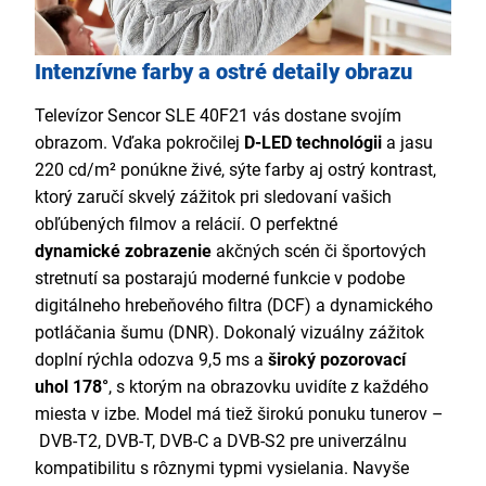
Intenzívne farby a ostré detaily obrazu
Televízor Sencor SLE 40F21 vás dostane svojím
obrazom. Vďaka pokročilej
D-LED
technológii
a jasu
220 cd/m² ponúkne živé, sýte farby aj ostrý kontrast,
ktorý zaručí skvelý zážitok pri sledovaní vašich
obľúbených filmov a relácií. O perfektné
dynamické zobrazenie
akčných scén či športových
stretnutí sa postarajú moderné funkcie v podobe
digitálneho hrebeňového filtra (DCF) a dynamického
potláčania šumu (DNR). Dokonalý vizuálny zážitok
doplní rýchla odozva 9,5 ms a
široký pozorovací
uhol 178°
, s ktorým na obrazovku uvidíte z každého
miesta v izbe. Model má tiež širokú ponuku tunerov –
DVB-T2, DVB-T, DVB-C a DVB-S2 pre univerzálnu
kompatibilitu s rôznymi typmi vysielania. Navyše