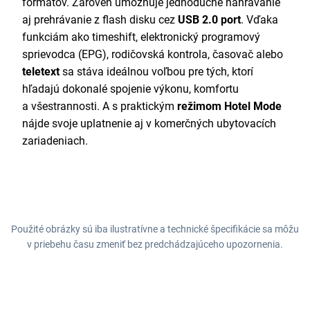
formátov. Zároveň umožňuje jednoduché nahrávanie
aj prehrávanie z flash disku cez
USB 2.0 port
. Vďaka
funkciám ako timeshift, elektronický programový
sprievodca (EPG), rodičovská kontrola, časovač alebo
teletext
sa stáva ideálnou voľbou pre tých, ktorí
hľadajú dokonalé spojenie výkonu, komfortu
a všestrannosti. A s praktickým
režimom
Hotel Mode
nájde svoje uplatnenie aj v komerčných ubytovacích
zariadeniach.
Použité obrázky sú iba ilustratívne a technické špecifikácie sa môžu
v priebehu času zmeniť bez predchádzajúceho upozornenia.