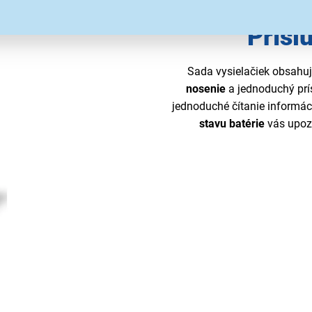
Prísl
Sada vysielačiek obsahu
nosenie
a jednoduchý prí
jednoduché čítanie informác
stavu batérie
vás upozo