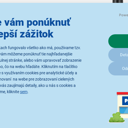
jednoduché
 vám ponúknuť
epší zážitok
funkcií
, ktoré zvyšujú ich
í funkcia VOX,
skenovanie
kach fungovalo všetko ako má, používame tzv.
vám môžeme ponúknuť tie najhľadanejšie
omatické
potlačenie šumu
a
Deta
ulnej stránke, alebo vám upravovať zobrazenie
m tón ukončenia vysielania a
, čo na webu hľadáte. Kliknutím na tlačítko
Od
ú používanie.
 s využívaním cookies pre analytické účely a
hovaní na webe pre zobrazovaní cielených
vás zaujímajú detaily, ako u nás s cookies a
me, kliknite
sem
.