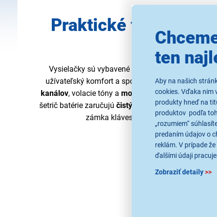
Praktické funkcie a 
Chceme
ovládanie
ten najl
Vysielačky sú vybavené množstvom
praktických 
užívateľský komfort a spoľahlivosť. Medzi ne patr
Aby na našich strán
cookies. Vďaka nim 
kanálov
, volacie tóny a
monitorovanie kanála
. Aut
produkty hneď na tit
šetrič batérie zaručujú
čistý zvuk
a dlhšiu výdrž, ký
produktov podľa toho
zámka klávesov ZAP/VYP zjednodušuj
„rozumiem“ súhlasíte
predaním údajov o c
reklám. V prípade že 
ďalšími údaji pracuje
Zobraziť detaily
>>