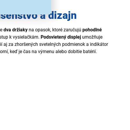
ušenstvo a dizajn
je
dva držiaky
na opasok, ktoré zaručujú
pohodlné
stup k vysielačkám.
Podsvietený displej
umožňuje
ií aj za zhoršených svetelných podmienok a indikátor
rní, keď je čas na výmenu alebo dobitie batérií.