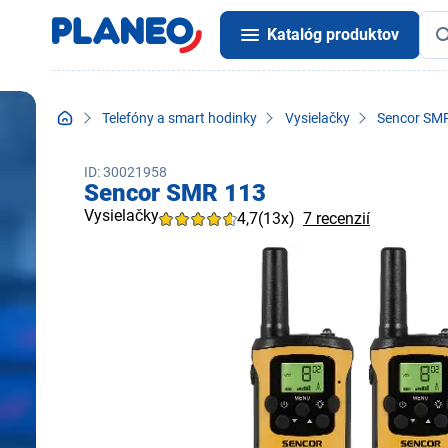
Katalóg produktov
Telefóny a smart hodinky
Vysielačky
Sencor SM
ID: 30021958
Sencor SMR 113
Vysielačky
4,7
(13x)
7 recenzií