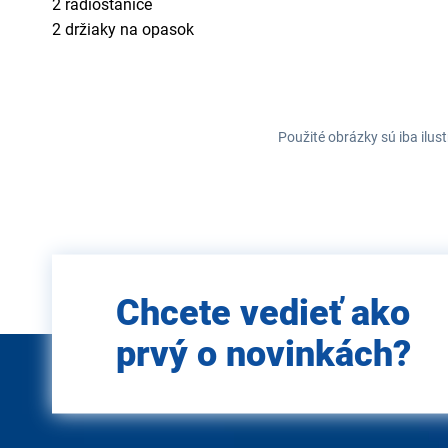
2 rádiostanice
2 držiaky na opasok
Použité obrázky sú iba ilus
Zadajte
Chcete vedieť ako
e-mail
prvý o novinkách?