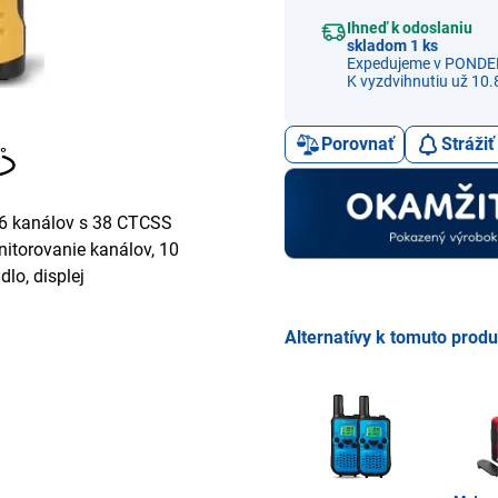
Ihneď k odoslaniu
skladom 1 ks
Expedujeme v PONDE
K vyzdvihnutiu už 10.
Porovnať
Stráži
16 kanálov s 38 CTCSS
torovanie kanálov, 10
dlo, displej
Alternatívy k tomuto prod