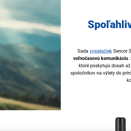
Spoľahliv
Sada
vysielačiek
Sencor S
voľnočasovú komunikáciu
.
ktoré poskytujú dosah a
spoločníkov na výlety do prír
k