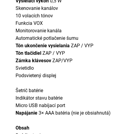
Vysielací výkon
0,5 W
Skenovanie kanálov
10 volacích tónov
Funkcia VOX
Monitorovanie kanála
Automatické potlačenie šumu
Tón ukončenie vysielania
ZAP / VYP
Tón tlačidiel
ZAP / VYP
Zámka klávesov
ZAP/VYP
Svietidlo
Podsvietený displej
Šetrič batérie
Indikátor stavu batérie
Micro USB nabíjací port
Napájanie
3× AAA batéria (nie je obsiahnutá)
Obsah