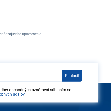
redchádzajúceho upozornenia.
Prihlásiť
odber obchodných oznámení súhlasím so
obných údajov