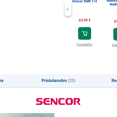
Motoro
Sencor SMR 114
Walk
23,99 €
2
Vysielačky
Vys
re
Príslušenstvo
(20)
Re