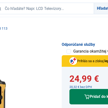
Hľada
R 113
Odporúčané služby
Garancia okamžitej
Prihlás sa a získaj
le
24,99 €
20,32 € bez DPH
Pridať do 