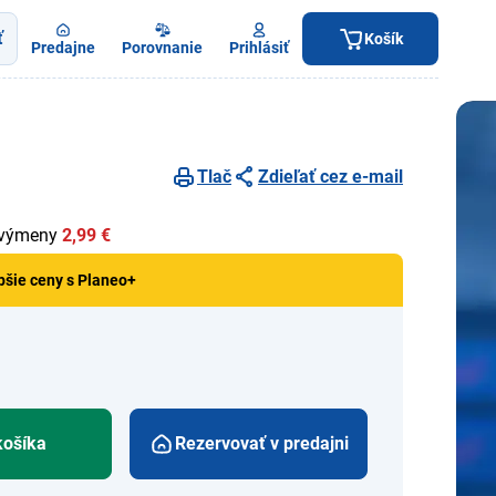
ť
Košík
Predajne
Porovnanie
Prihlásiť
Tlač
Zdieľať cez e-mail
 výmeny
2,99 €
pšie ceny s Planeo+
košíka
Rezervovať v predajni