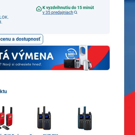
K vyzdvihnutiu do 15 minút
v 35 predajniach
LOK.
8.
ť cenu a dostupnosť
uktu