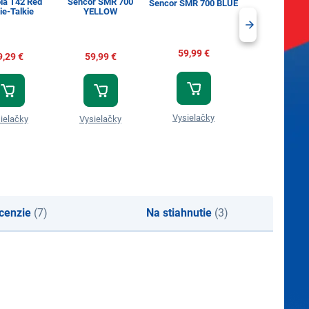
la T42 Red
Sencor SMR 700
Sencor SMR 
Sencor SMR 700 BLUE
ie-Talkie
YELLOW
5,99 €
59,99 €
9,29 €
59,99 €
Príslušenstvo
Vysielačky
ielačky
Vysielačky
vysielačká
cenzie
(7)
Na stiahnutie
(3)