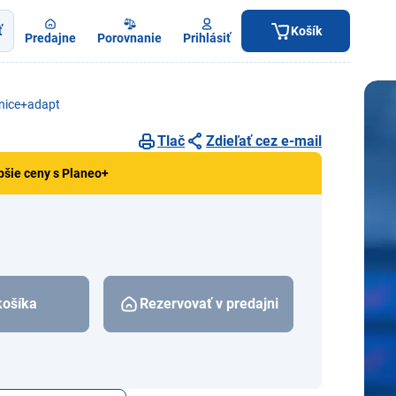
ť
Košík
Predajne
Porovnanie
Prihlásiť
anice+adapt
Tlač
Zdieľať cez e-mail
pšie ceny s Planeo+
košíka
Rezervovať v predajni