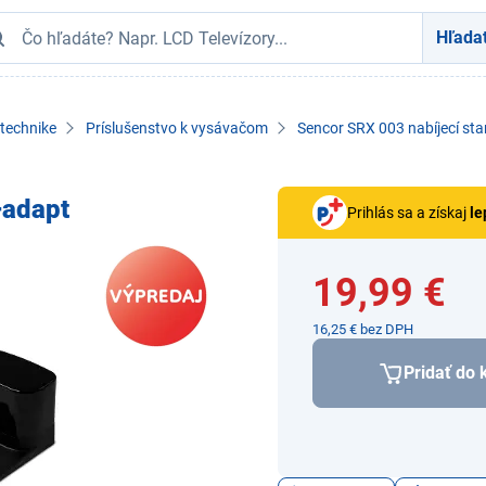
Hľada
 technike
Príslušenstvo k vysávačom
Sencor SRX 003 nabíjecí st
+adapt
Prihlás sa a získaj
le
19,99 €
16,25 € bez DPH
Pridať do 