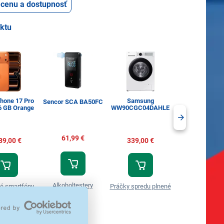
ť cenu a dostupnosť
uktu
Phone 17 Pro
Samsung
Tassimo Jac
Sencor SCA BA50FC
6 GB Orange
WW90CGC04DAHLE
Espresso Classi
ks
61,99 €
89,00 €
339,00 €
6,60 €
Alkoholtestery
é smartfóny
Práčky spredu plnené
Tassimo kaps