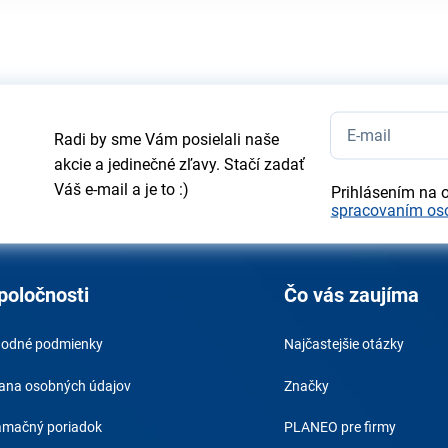
Radi by sme Vám posielali naše
akcie a jedinečné zľavy. Stačí zadať
Váš e-mail a je to :)
Prihlásením na 
spracovaním os
poločnosti
Čo vás zaujíma
odné podmienky
Najčastejšie otázky
ana osobných údajov
Značky
amačný poriadok
PLANEO pre firmy