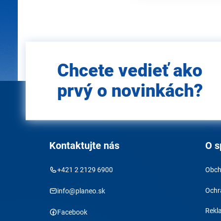
Zadajte
Chcete vedieť ako
e-mail
prvý o novinkách?
Kontaktujte nás
O s
+421 2 2129 6900
Obch
Ochr
info@planeo.sk
Rekl
Facebook