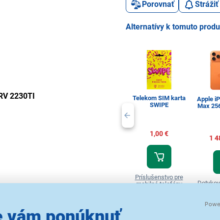
Porovnať
Stráži
Alternatívy k tomuto prod
RV 2230TI
Telekom SIM karta
Apple i
SWIPE
Max 25
1,00 €
1 4
Príslušenstvo pre
Dotykov
mobilné telefóny
 vám ponúknuť