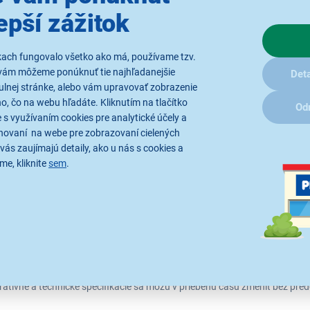
epší zážitok
Parametre
Recenzie
kach fungovalo všetko ako má, používame tzv.
vám môžeme ponúknuť tie najhľadanejšie
Deta
ulnej stránke, alebo vám upravovať zobrazenie
térom pre robotické vysávače značky Sencor
SRV 2230TI
, čo na webu hľadáte. Kliknutím na tlačítko
Od
 s využívaním cookies pre analytické účely a
hovaní na webe pre zobrazovaní cielených
230TI
vás zaujímajú detaily, ako u nás s cookies a
me, kliknite
sem
.
2230TI
tratívne a technické špecifikácie sa môžu v priebehu času zmeniť bez p