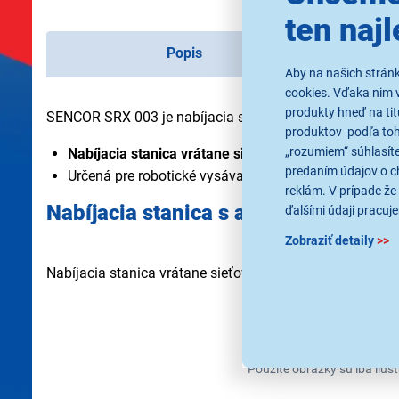
ten najl
Popis
Aby na našich strán
cookies. Vďaka nim 
produkty hneď na tit
SENCOR SRX 003 je nabíjacia stanica so sieťovým adap
produktov podľa toho
„rozumiem“ súhlasíte
Nabíjacia stanica vrátane sieťového adaptéra
predaním údajov o c
Určená pre robotické vysávače značky Sencor
SRV 2
reklám. V prípade že 
Nabíjacia stanica s adaptérom
ďalšími údaji pracuje
Zobraziť detaily
>>
Nabíjacia stanica vrátane sieťového adaptéra pre SRV 
Použité obrázky sú iba ilus