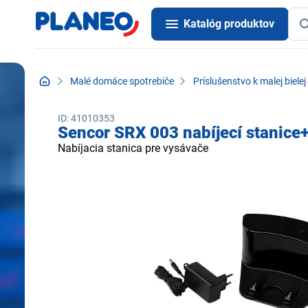
Katalóg produktov
Malé domáce spotrebiče
Príslušenstvo k malej bielej
ID: 41010353
Sencor SRX 003 nabíjecí stanice
Nabíjacia stanica pre vysávače