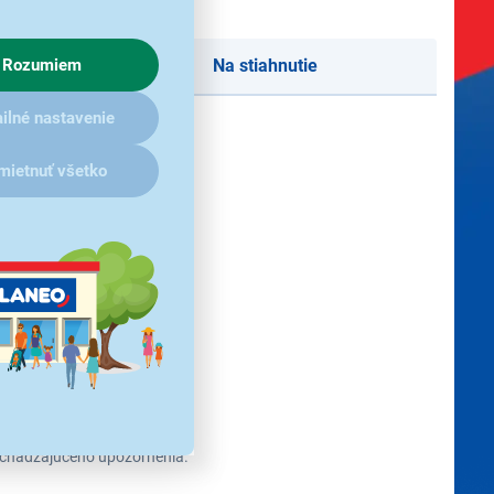
Rozumiem
Na stiahnutie
ilné nastavenie
mietnuť všetko
redchádzajúceho upozornenia.