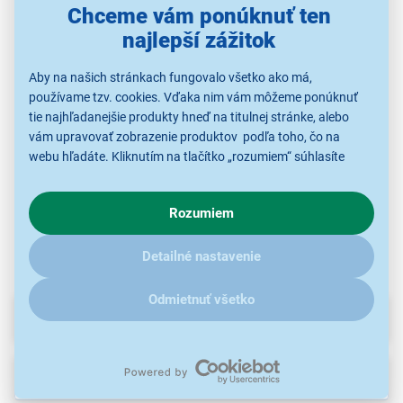
Chceme vám ponúknuť ten
najlepší zážitok
Sencor SRX 0603
Sen
Sencor SRXD 9105
Sencor SRX 0031
Aby na našich stránkach fungovalo všetko ako má,
Centrální gumový
kartáčCentrálna
používame tzv. cookies. Vďaka nim vám môžeme ponúknuť
gumová kefa
10,99 €
7,99 €
tie najhľadanejšie produkty hneď na titulnej stránke, alebo
8,99 €
vám upravovať zobrazenie produktov podľa toho, čo na
webu hľadáte. Kliknutím na tlačítko „rozumiem“ súhlasíte
s využívaním cookies pre analytické účely a predaním údajov
Príslušenstvo k
Príslušenstvo k
Vrecká do vysávačov
o chovaní na webe pre zobrazovaní cielených reklám.
vysávačom
vysávačom
Rozumiem
V prípade že vás zaujímajú detaily, ako u nás s cookies a
ďalšími údaji pracujeme, kliknite
sem
.
Detailné nastavenie
Odmietnuť všetko
Parametre
Recenzie