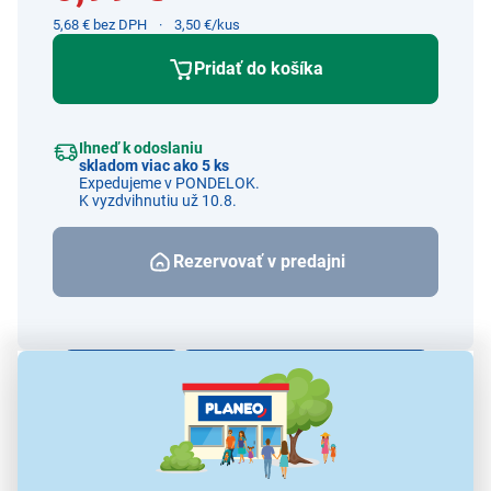
5,68 € bez DPH
3,50 €/kus
Pridať do košíka
Ihneď k odoslaniu
skladom viac ako 5 ks
Expedujeme v PONDELOK.
K vyzdvihnutiu už 10.8.
Rezervovať v predajni
Porovnať
Strážiť cenu a dostupnosť
Alternatívy k tomuto produktu