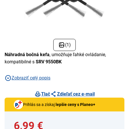
(1)
Náhradná bočná kefa
, umožňuje ľahké ovládanie,
kompatibilné s
SRV 9550BK
Zobraziť celý popis
Tlač
Zdieľať cez e-mail
Prihlás sa a získaj
lepšie ceny s Planeo+
6,99 €