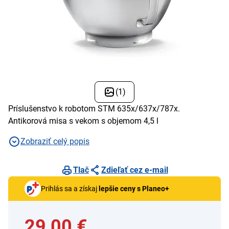
(1)
Príslušenstvo k robotom STM 635x/637x/787x.
Antikorová misa s vekom s objemom 4,5 l
Zobraziť celý popis
Tlač
Zdieľať cez e-mail
Prihlás sa a získaj
lepšie ceny s Planeo+
29,00 €