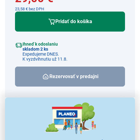
23,58 € bez DPH
Pridať do košíka
Ihneď k odoslaniu
skladom 2 ks
Expedujeme DNES.
K vyzdvihnutiu už 11.8.
Rezervovať v predajni
Porovnať
Strážiť cenu a dostupnosť
Alternatívy k tomuto produktu