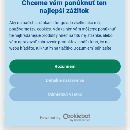
Chceme vám ponúknuť ten
najlepší zážitok
Aby na našich stránkach fungovalo všetko ako má,
Sencor STX 007 k STM
Sencor STX 020
Sencor STX 003
377X
Smoothie láhev (2ks)
N
používame tzv. cookies. Vďaka nim vám môžeme ponúknuť
tie najhľadanejšie produkty hneď na titulnej stránke, alebo
29,99 €
30,99 €
37,99 €
vám upravovať zobrazenie produktov podľa toho, čo na
webu hľadáte. Kliknutím na tlačítko „rozumiem“ súhlasíte
s využívaním cookies pre analytické účely a predaním údajov
o chovaní na webe pre zobrazovaní cielených reklám.
Príslušenstvo k
Príslušenstvo k
Príslušenstvo k
robotom
robotom
robotom
Rozumiem
V prípade že vás zaujímajú detaily, ako u nás s cookies a
ďalšími údaji pracujeme, kliknite
sem
.
Detailné nastavenie
Odmietnuť všetko
Parametre
Recenzie