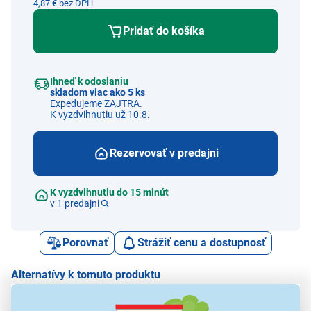
4,87 € bez DPH
Pridať do košíka
Ihneď k odoslaniu
skladom viac ako 5 ks
Expedujeme ZAJTRA.
K vyzdvihnutiu už 10.8.
Rezervovať v predajni
K vyzdvihnutiu do 15 minút
v 1 predajni
Porovnať
Strážiť cenu a dostupnosť
Alternatívy k tomuto produktu