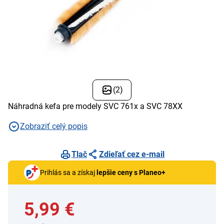
(2)
Náhradná kefa pre modely SVC 761x a SVC 78XX
Zobraziť celý popis
Tlač
Zdieľať cez e-mail
Prihlás sa a získaj
lepšie ceny s Planeo+
5,99 €