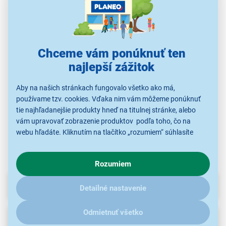
Sencor SRXD 9105
Sencor SRX 9703
Sencor SVXD 0042
S
Chceme vám ponúknuť ten
najlepší zážitok
10,99 €
5,99 €
8,99 €
Aby na našich stránkach fungovalo všetko ako má,
používame tzv. cookies. Vďaka nim vám môžeme ponúknuť
tie najhľadanejšie produkty hneď na titulnej stránke, alebo
Príslušenstvo k
Príslušenstvo k
Príslušenstvo k
vysávačom
vysávačom
vysávačom
vám upravovať zobrazenie produktov podľa toho, čo na
webu hľadáte. Kliknutím na tlačítko „rozumiem“ súhlasíte
s využívaním cookies pre analytické účely a predaním údajov
o chovaní na webe pre zobrazovaní cielených reklám.
Rozumiem
V prípade že vás zaujímajú detaily, ako u nás s cookies a
ďalšími údaji pracujeme, kliknite
sem
.
Parametre
Detailné nastavenie
Odmietnuť všetko
Recenzie
(1)