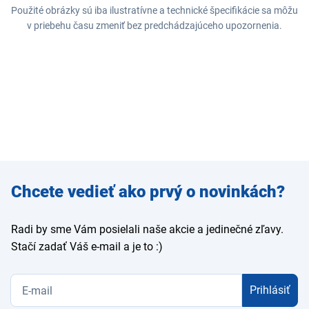
Použité obrázky sú iba ilustratívne a technické špecifikácie sa môžu
v priebehu času zmeniť bez predchádzajúceho upozornenia.
Zadajte
Chcete vedieť ako prvý o novinkách?
e-mail
Radi by sme Vám posielali naše akcie a jedinečné zľavy.
Stačí zadať Váš e-mail a je to :)
Prihlásiť