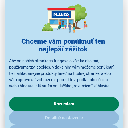
Sencor SVX 015
Sencor SRXD 9105
Sencor SRX 9703
S
5,99 €
10,99 €
5,99 €
Chceme vám ponúknuť ten
najlepší zážitok
Príslušenstvo k
Príslušenstvo k
Príslušenstvo k
Aby na našich stránkach fungovalo všetko ako má,
vysávačom
vysávačom
vysávačom
používame tzv. cookies. Vďaka nim vám môžeme ponúknuť
tie najhľadanejšie produkty hneď na titulnej stránke, alebo
vám upravovať zobrazenie produktov podľa toho, čo na
webu hľadáte. Kliknutím na tlačítko „rozumiem“ súhlasíte
s využívaním cookies pre analytické účely a predaním údajov
o chovaní na webe pre zobrazovaní cielených reklám.
Parametre
Rozumiem
V prípade že vás zaujímajú detaily, ako u nás s cookies a
ďalšími údaji pracujeme, kliknite
sem
.
Detailné nastavenie
Recenzie