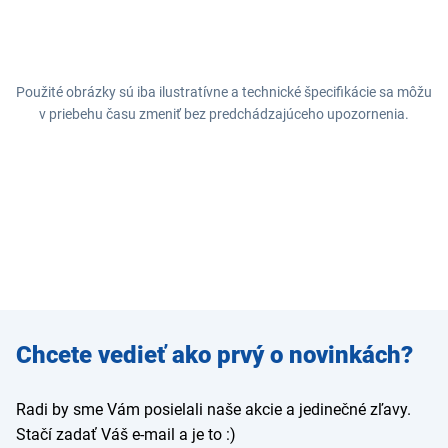
Použité obrázky sú iba ilustratívne a technické špecifikácie sa môžu
v priebehu času zmeniť bez predchádzajúceho upozornenia.
Zadajte
Chcete vedieť ako prvý o novinkách?
e-mail
Radi by sme Vám posielali naše akcie a jedinečné zľavy.
Stačí zadať Váš e-mail a je to :)