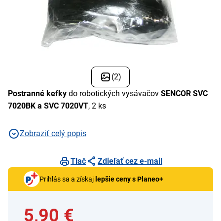
(2)
Postranné kefky
do robotických vysávačov
SENCOR SVC
7020BK a SVC 7020VT
, 2 ks
Zobraziť celý popis
Tlač
Zdieľať cez e-mail
Prihlás sa a získaj
lepšie ceny s Planeo+
5,90 €