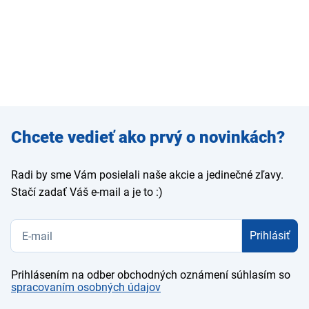
Zadajte
Chcete vedieť ako prvý o novinkách?
e-mail
Radi by sme Vám posielali naše akcie a jedinečné zľavy.
Stačí zadať Váš e-mail a je to :)
Prihlásiť
Prihlásením na odber obchodných oznámení súhlasím so
spracovaním osobných údajov