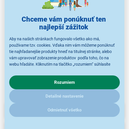
Chceme vám ponúknuť ten
najlepší zážitok
Siemens Brita Intenza
Sage SEA401
Sage SEA502BTR
S
vodní filtr
Aby na našich stránkach fungovalo všetko ako má,
39,90 €
56,90 €
používame tzv. cookies. Vďaka nim vám môžeme ponúknuť
39,90 €
tie najhľadanejšie produkty hneď na titulnej stránke, alebo
vám upravovať zobrazenie produktov podľa toho, čo na
webu hľadáte. Kliknutím na tlačítko „rozumiem“ súhlasíte
Príslušenstvo na
Príslušenstvo na
Príslušenstvo na
s využívaním cookies pre analytické účely a predaním údajov
prípravu kávy
prípravu kávy
prípravu kávy
o chovaní na webe pre zobrazovaní cielených reklám.
Rozumiem
V prípade že vás zaujímajú detaily, ako u nás s cookies a
ďalšími údaji pracujeme, kliknite
sem
.
Detailné nastavenie
Parametre
Odmietnuť všetko