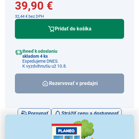
39,90 €
32,44 € bez DPH
Pridať do košíka
Ihneď k odoslaniu
skladom 4 ks
Expedujeme DNES.
K vyzdvihnutiu už 10.8.
Rezervovať v predajni
Porovnať
Strážiť cenu a dostupnosť
Alternatívy k tomuto produktu