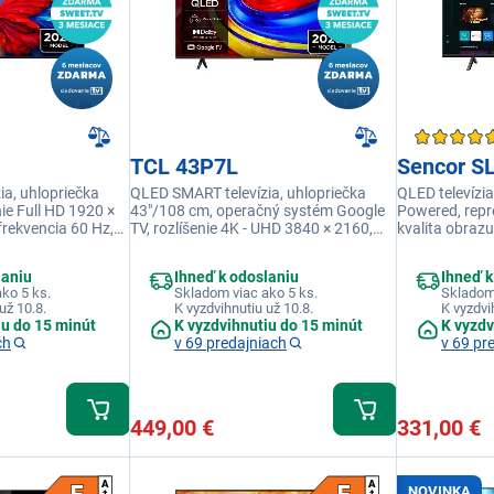
TCL 43P7L
Sencor S
a, uhlopriečka
QLED SMART televízia, uhlopriečka
QLED televízia
ie Full HD 1920 ×
43"/108 cm, operačný systém Google
Powered, repr
rekvencia 60 Hz,
TV, rozlíšenie 4K - UHD 3840 × 2160,
kvalita obrazu
 20 W, USB 1×,
obnovovacia frekvencia 60 Hz, výkon
palcoch/cm 40
i-fi integrovaná,
reproduktorov 20 W, USB 2×, HDMI, RJ-
FULL HD 1920x
laniu
Ihneď k odoslaniu
Ihneď k
, Ethernet (LAN),
45, USB, Wi-fi integrovaná, DLNA,
podpora apli
ko 5 ks.
Skladom viac ako 5 ks.
Skladom 
SPDIF
SmartThings
už 10.8.
K vyzdvihnutiu už 10.8.
K vyzdvi
iu do 15 minút
K vyzdvihnutiu do 15 minút
K vyzdv
ch
v 69 predajniach
v 69 pr
449,00 €
331,00 €
NOVINKA