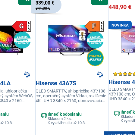
339,00 €
448,90 €
341,00 €
NOVINKA
Hisense 
64LA
Hisense 43A7S
QLED SMART te
a, uhlopriečka
QLED SMART TV, uhlopriečka 43"/108
43"/108 cm, OS
čný systém WebOS,
cm, operačný systém Vidaa, rozlíšenie
UHD 3840 × 2
 3840 × 2160,
4K - UHD 3840 × 2160, obnovovacia
frekvencia 60
ncia 165 Hz, výkon
frekvencia 60 Hz, výkon reproduktorov
20 W, USB 2×, 
, USB 2×, HDMI,
14 W, USB 2×, HDMI, Jack 3,5 mm, RJ-
Ihneď k
integrovaná, 
laniu
Ihneď k odoslaniu
 USB, Wi-fi
45, USB, integrované Wi-Fi, DLNA
Skladom
Skladom 2 ks.
K vyzdvi
už 10.8.
K vyzdvihnutiu už 10.8.