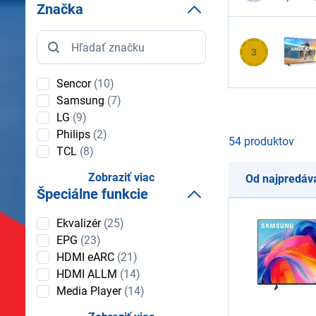
Značka
Značka
3
Sencor
(10)
Samsung
(7)
LG
(9)
Philips
(2)
54 produktov
TCL
(8)
Zobraziť viac
Od najpredáv
Špeciálne funkcie
Špeciálne
Ekvalizér
(25)
funkcie
EPG
(23)
HDMI eARC
(21)
HDMI ALLM
(14)
Media Player
(14)