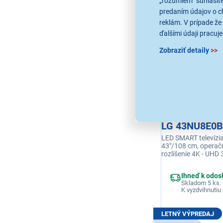
199,00 €
„rozumiem“ súhlasíte
predaním údajov o c
reklám. V prípade že 
ďalšími údaji pracuje
Zobraziť detaily
>>
5,0
1x
LG 43NU8E0
LED SMART televízia
43"/108 cm, opera
rozlíšenie 4K - UHD
obnovovacia frekve
reproduktorov 20 W,
Ihneď k odos
45, USB, Wi-fi integ
Skladom 5 ks.
(LAN)
K vyzdvihnutiu 
LETNÝ VÝPREDAJ