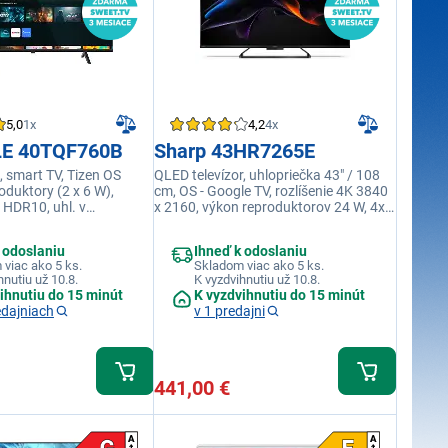
5,0
1x
4,2
4x
LE 40TQF760B
Sharp 43HR7265E
, smart TV, Tizen OS
QLED televízor, uhlopriečka 43" / 108
oduktory (2 x 6 W),
cm, OS - Google TV, rozlíšenie 4K 3840
 HDR10, uhl. v
x 2160, výkon reproduktorov 24 W, 4x
"/100 cm, rozlíšenie
HDMI, 2x USB, LAN, CI+ slot, WiFi a
1080, frekvencia 60 Hz,
Bluetooth, Netflix, YouTube, Google
 odoslaniu
Ihneď k odoslaniu
kácie Samsung
Play
viac ako 5 ks.
Skladom viac ako 5 ks.
hnutiu už 10.8.
K vyzdvihnutiu už 10.8.
ihnutiu do 15 minút
K vyzdvihnutiu do 15 minút
edajniach
v 1 predajni
441,00 €