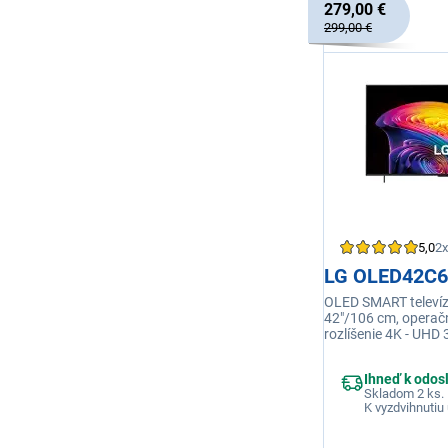
279,00 €
299,00 €
5,0
2x
LG OLED42C
OLED SMART televízi
42"/106 cm, opera
rozlíšenie 4K - UHD
obnovovacia frekve
reproduktorov 20 W
Ihneď k odos
Jack 3,5 mm, RJ-45,
Skladom 2 ks.
integrovaná
K vyzdvihnutiu 