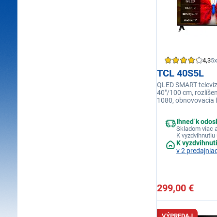
4,3
5x
TCL 40S5L
QLED SMART televízi
40"/100 cm, rozlíšen
1080, obnovovacia f
výkon reproduktorov
HDMI, RJ-45, USB, W
Ihneď k odos
energetická trieda G
Skladom viac a
DLNA
K vyzdvihnutiu 
K vyzdvihnut
v 2 predajnia
299,00 €
VÝPREDAJ