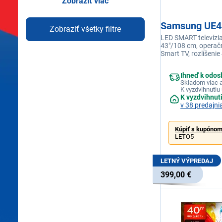
Zobraziť viac
Samsung UE
Zobraziť všetky filtre
LED SMART televízia
43"/108 cm, operač
Smart TV, rozlíšenie
2160, obnovovacia f
Hz, výkon reprodukt
Ihneď k odos
USB-A, Wi-fi integr
Skladom viac a
K vyzdvihnutiu 
K vyzdvihnut
v 38 predajni
Kúpiť s kupóno
LETO5
LETNÝ VÝPREDAJ
399,00 €