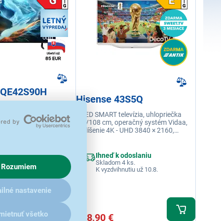
 QE42S90H
Hisense 43S5Q
levízia, uhlopriečka
peračný systém Tizen
QLED SMART televízia, uhlopriečka
íšenie 4K - UHD 3840 ×
43"/108 cm, operačný systém Vidaa,
acia frekvencia (Hz) 165
rozlíšenie 4K - UHD 3840 × 2160,
roduktorov 20 W, USB 2 x
obnovovacia frekvencia 60 Hz, výkon
 odoslaniu
ntegrovaná, Eko senzor
reproduktorov 16 W, USB 1×, HDMI, RJ-
 1 ks.
45, USB, Wi-fi integrovaná, ethernet
Ihneď k odoslaniu
hnutiu už 10.8.
(LAN)
Skladom 4 ks.
Rozumiem
K vyzdvihnutiu už 10.8.
upónom
1 234,05 €
ilné nastavenie
DAJ
mietnuť všetko
418,90 €