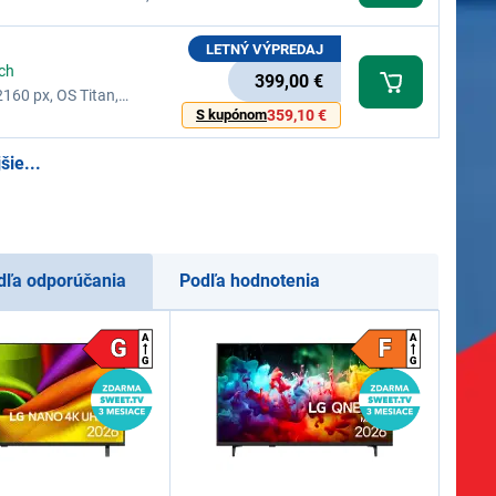
 60 Hz, podpora aplikácie Samsung
LETNÝ VÝPREDAJ
ach
399,00 €
2160 px, OS Titan,
oth, HbbTV, Obnovovacia
S kupónom
359,10 €
šie...
dľa odporúčania
Podľa hodnotenia