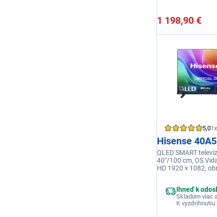
1 198,90 €
5,0
1x
Hisense 40A
QLED SMART televízi
40"/100 cm, OS Vidaa
HD 1920 × 1082, ob
frekvencia 60 Hz, v
14 W, USB 2×, HDMI,
Ihneď k odos
45, USB, Wi-fi inte
Skladom viac a
K vyzdvihnutiu 