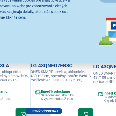
 s využívaním cookies pre analytické účely a
1 299,00 €
hovaní na webe pre zobrazovaní cielených
vás zaujímajú detaily, ako u nás s cookies a
me, kliknite
sem
.
B3LA
LG 43QNED7EB3C
LG 43QN
, uhlopriečka
QNED SMART televízia, uhlopriečka
QNED SMART te
čný systém WebOS,
43"/108 cm, operačný systém WebOS,
43"/108 cm, 
 3840 × 2160,
rozlíšenie 4K - UHD 3840 × 2160,
rozlíšenie 4K 
ncia 60 Hz, výkon
obnovovacia frekvencia 60 Hz, výkon
obnovovacia f
 USB 1×, HDMI, RJ-
reproduktorov 20 W, USB 1×, HDMI, RJ-
reproduktorov
laniu
Ihneď k odoslaniu
rovaná, Ethernet
45, USB, Wi-fi integrovaná, Ethernet
Ihneď k
45, USB, Wi-fi
Skladom viac ako 5 ks.
(LAN)
Skladom
(LAN)
už 10.8.
K vyzdvihnutiu už 10.8.
K vyzdvi
LETNÝ VÝPREDAJ