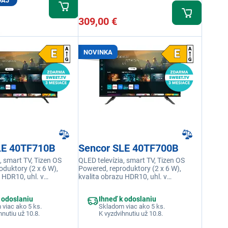
DAJ
309,00 €
NOVINKA
LE 40TF710B
Sencor SLE 40TF700B
, smart TV, Tizen OS
QLED televízia, smart TV, Tizen OS
oduktory (2 x 6 W),
Powered, reproduktory (2 x 6 W),
 HDR10, uhl. v
kvalita obrazu HDR10, uhl. v
/100 cm, rozlíšenie Full
palcoch/cm 40"/100 cm, rozlíšenie Full
0 pixelov, podpora
HD 1920 × 1080 pixelov, podpora
 odoslaniu
Ihneď k odoslaniu
msung SmartThings
aplikácie Samsung SmartThings
viac ako 5 ks.
Skladom viac ako 5 ks.
hnutiu už 10.8.
K vyzdvihnutiu už 10.8.