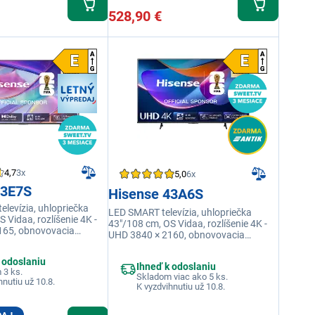
528,90 €
4,7
3x
5,0
6x
43E7S
Hisense 43A6S
levízia, uhlopriečka
LED SMART televízia, uhlopriečka
 Vidaa, rozlíšenie 4K -
43"/108 cm, OS Vidaa, rozlíšenie 4K -
165, obnovovacia
UHD 3840 × 2160, obnovovacia
 Hz, výkon reproduktorov
frekvencia 60 Hz, výkon reproduktorov
HDMI, RJ-45, USB, Wi-fi
20 W, USB 2×, HDMI, RJ-45, USB, Wi-fi
 odoslaniu
Ethernet (LAN)
Ihneď k odoslaniu
integrovaná, Ethernet (LAN)
 3 ks.
Skladom viac ako 5 ks.
hnutiu už 10.8.
K vyzdvihnutiu už 10.8.