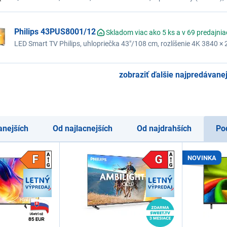
palcoch/cm 40"/100 cm, rozlíšenie FULL HD 1920x1080, frekvencia
SmartThings
Philips 43PUS8001/12
Skladom viac ako 5 ks a v 69 predajni
LED Smart TV Philips, uhlopriečka 43"/108 cm, rozlíšenie 4K 3840 × 
HDR10+, zvuk Dolby Atmos a DTS:X, 3x HDMI, 2x USB, Wi-Fi, Blueto
frekvencia: 50 Hz
zobraziť ďalšie najpredávanej
anejších
Od najlacnejších
Od najdrahších
Po
NOVINKA