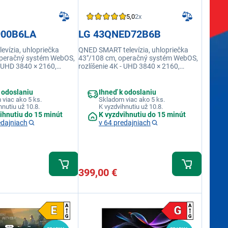
5,0
2x
900B6LA
LG 43QNED72B6B
evízia, uhlopriečka
QNED SMART televízia, uhlopriečka
operačný systém WebOS,
43"/108 cm, operačný systém WebOS,
- UHD 3840 × 2160,
rozlíšenie 4K - UHD 3840 × 2160,
rekvencia 60 Hz, výkon
obnovovacia frekvencia 60 Hz, výkon
 20 W, USB 1×, HDMI, RJ-
reproduktorov 20 W, USB 1×, HDMI, RJ-
 integrovaná, Ethernet
45, USB, Wi-fi integrovaná, Ethernet
 odoslaniu
Ihneď k odoslaniu
(LAN)
viac ako 5 ks.
Skladom viac ako 5 ks.
hnutiu už 10.8.
K vyzdvihnutiu už 10.8.
ihnutiu do 15 minút
K vyzdvihnutiu do 15 minút
edajniach
v 64 predajniach
399,00 €