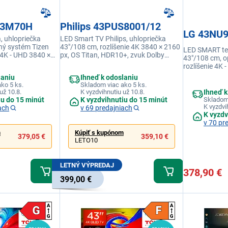
43M70H
Philips 43PUS8001/12
LG 43NU
, uhlopriečka
LED Smart TV Philips, uhlopriečka
ný systém Tizen
43"/108 cm, rozlíšenie 4K 3840 × 2160
LED SMART tel
 4K - UHD 3840 ×
px, OS Titan, HDR10+, zvuk Dolby
43"/108 cm, 
rekvencia (Hz) 50
Atmos a DTS:X, 3x HDMI, 2x USB, Wi-Fi,
rozlíšenie 4K 
orov 20 W, USB 1 x
Bluetooth, HbbTV, Obnovovacia
obnovovacia f
laniu
Ihneď k odoslaniu
ovaná, DLNA
frekvencia: 50 Hz
reproduktorov
ko 5 ks.
Skladom viac ako 5 ks.
45, USB, Wi-fi
Ihneď k
už 10.8.
K vyzdvihnutiu už 10.8.
(LAN)
Skladom 
iu do 15 minút
K vyzdvihnutiu do 15 minút
K vyzdvi
ach
v 69 predajniach
K vyzdv
v 70 pr
m
Kúpiť s kupónom
379,05 €
359,10 €
LETO10
LETNÝ VÝPREDAJ
378,90 €
399,00 €