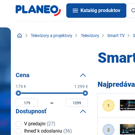
Katalóg produktov
Televízory a projektory
Televízory
Smart TV
S
Smart
Cena
Najpredáva
179 €
1 299 €
Cena
Minimální
Maximální
cena
cena
1
Dostupnosť
Dostupnosť
V predajni
(27)
2
Ihneď k odoslaniu
(36)