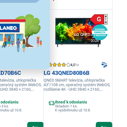
5,0
1x
4,0
1x
ED70B6C
LG 43QNED80B6B
levízia, uhlopriečka
QNED SMART televízia, uhlopriečka
operačný systém WebOS,
43"/108 cm, operačný systém WebOS,
- UHD 3840 × 2160,
rozlíšenie 4K - UHD 3840 × 2160,
rekvencia 60 Hz, výkon
obnovovacia frekvencia 60 Hz, výkon
 20 W, USB 1×, HDMI, RJ-
reproduktorov 20 W, USB 1×, HDMI, RJ-
 odoslaniu
Ihneď k odoslaniu
 integrovaná, Ethernet
45, USB, Wi-fi integrovaná, Ethernet
 3 ks.
Skladom 1 ks.
(LAN)
hnutiu už 10.8.
K vyzdvihnutiu už 10.8.