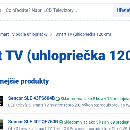
Hľada
mart TV podľa uhlopriečky
Smart TV (uhlopriečka 120 cm)
 TV (uhlopriečka 12
nejšie produkty
Sencor SLE 43FS804B
Skladom viac ako 5 ks a v 15 predajni
LED televízia, smart TV, systém repro 2.0, výkon reproduktorov 16 W,
palcoch/cm 43"/109 cm, rozlíšenie FULL HD 1920x1080, frekvencia 
Sencor SLE 40TQF760B
Skladom viac ako 5 ks a v 69 predajn
QLED televízia, smart TV, Tizen OS Powered, reproduktory (2 x 6 W), 