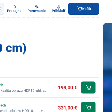
ť
Košík
Predajne
Porovnanie
Prihlásiť
0 cm)
ach
199,00 €
 kvalita obrazu HDR10, uhl. v
60 Hz, doba odozvy 7,5 ms, USB 2x
iach
331,00 €
kvalita obrazu HDR10, uhl. v