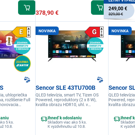
LETNÝ VÝPRE
249,00 €
378,90 €
329,00 €
NOVINKA
NOVINKA
5S
Sencor SLE 43TU700B
Sencor S
a, uhlopriečka
QLED televízia, smart TV, Tizen OS
QLED televízia
, rozlíšenie Full
Powered, reproduktory (2 x 8 W),
Powered, repr
novovacia
kvalita obrazu HDR10, uhl. v
kvalita obrazu
ýkon reproduktorov
palcoch/cm 43"/108 cm, rozlíšenie
palcoch/cm 40"
 Jack 3,5 mm, RJ-
UHD 3840 × 2160 pixelov, podpora
HD 1920 × 108
laniu
Ihneď k odoslaniu
Ihneď k
grovaná, DLNA
aplikácie Samsung SmartThings
aplikácie Sa
ko 5 ks.
Skladom viac ako 5 ks.
Skladom 
už 10.8.
K vyzdvihnutiu už 10.8.
K vyzdvi